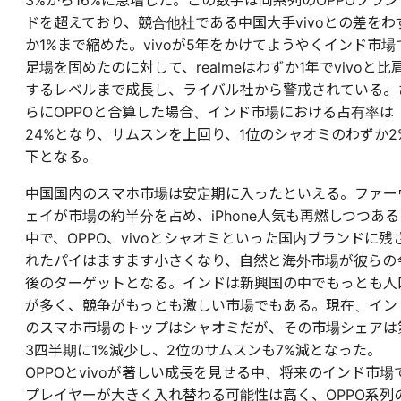
3%から16%に急増した。この数字は同系列のOPPOブラン
ドを超えており、競合他社である中国大手vivoとの差をわ
か1%まで縮めた。vivoが5年をかけてようやくインド市場
足場を固めたのに対して、realmeはわずか1年でvivoと比
するレベルまで成長し、ライバル社から警戒されている。
らにOPPOと合算した場合、インド市場における占有率は
24%となり、サムスンを上回り、1位のシャオミのわずか2
下となる。
中国国内のスマホ市場は安定期に入ったといえる。ファー
ェイが市場の約半分を占め、iPhone人気も再燃しつつある
中で、OPPO、vivoとシャオミといった国内ブランドに残
れたパイはますます小さくなり、自然と海外市場が彼らの
後のターゲットとなる。インドは新興国の中でもっとも人
が多く、競争がもっとも激しい市場でもある。現在、イン
のスマホ市場のトップはシャオミだが、その市場シェアは
3四半期に1%減少し、2位のサムスンも7%減となった。
OPPOとvivoが著しい成長を見せる中、将来のインド市場
プレイヤーが大きく入れ替わる可能性は高く、OPPO系列