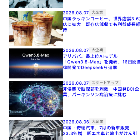
2026.08.07
大企業
中国ラッキンコーヒー、世界店舗3.6
店に拡大 既存店減収でも利益成長
持
2026.08.07
大企業
アリババ、最上位AIモデル
「Qwen3.8-Max」を発表。16日間
律開発でDeepseekら追撃
2026.08.07
スタートアップ
非侵襲で脳深部を刺激 中国発BCI企
業、パーキンソン病治療に挑む
2026.08.06
大企業
中国・奇瑞汽車、7月の新車販売
23.3％増 新エネ車と輸出がけん引