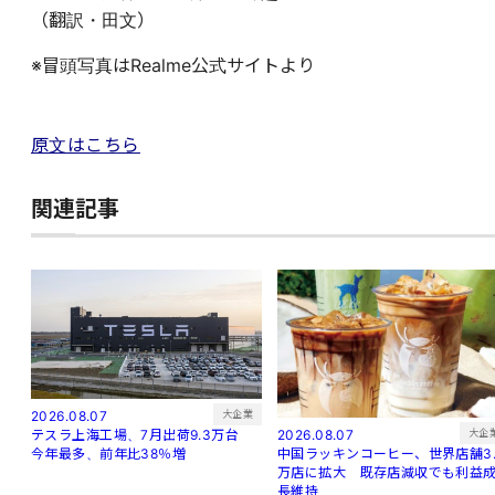
（翻訳・田文）
※冒頭写真はRealme公式サイトより
原文はこちら
関連記事
大企業
2026.08.07
大企
2026.08.07
テスラ上海工場、7月出荷9.3万台
中国ラッキンコーヒー、世界店舗3.
今年最多、前年比38％増
万店に拡大 既存店減収でも利益
長維持