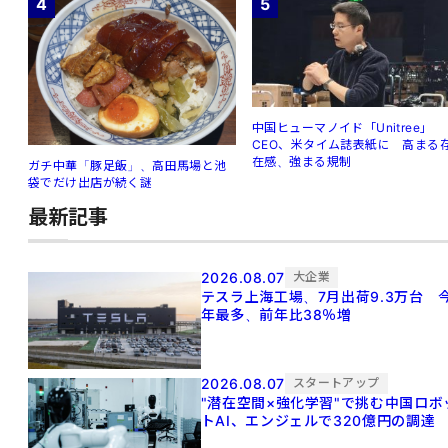
4
5
中国ヒューマノイド「Unitree」
CEO、米タイム誌表紙に 高まる
在感、強まる規制
ガチ中華「豚足飯」、高田馬場と池
袋でだけ出店が続く謎
最新記事
2026.08.07
大企業
テスラ上海工場、7月出荷9.3万台 
年最多、前年比38％増
2026.08.07
スタートアップ
"潜在空間×強化学習"で挑む中国ロボ
トAI、エンジェルで320億円の調達