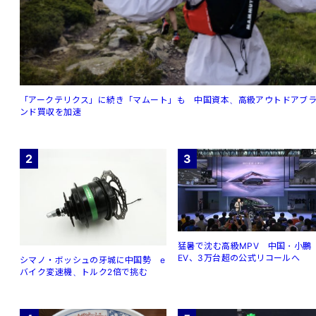
「アークテリクス」に続き「マムート」も 中国資本、高級アウトドアブ
ンド買収を加速
2
3
猛暑で沈む高級MPV 中国・小鵬
EV、3万台超の公式リコールへ
シマノ・ボッシュの牙城に中国勢 e
バイク変速機、トルク2倍で挑む