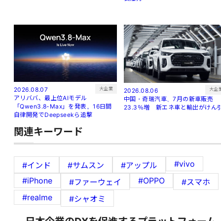
大企業
2026.08.07
大企
2026.08.06
アリババ、最上位AIモデル
中国・奇瑞汽車、7月の新車販売
「Qwen3.8-Max」を発表。16日間
23.3％増 新エネ車と輸出がけん
自律開発でDeepseekら追撃
関連キーワード
#vivo
#インド
#サムスン
#アップル
#iPhone
#OPPO
#ファーウェイ
#スマホ
#realme
#シャオミ