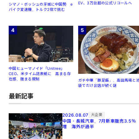
EV、3万台超の公式リコールへ
シマノ・ボッシュの牙城に中国勢 e
バイク変速機、トルク2倍で挑む
4
5
中国ヒューマノイド「Unitree」
CEO、米タイム誌表紙に 高まる存
在感、強まる規制
ガチ中華「豚足飯」、高田馬場と
袋でだけ出店が続く謎
最新記事
2026.08.07
大企業
中国・長城汽車、7月新車販売3.5％
増 海外が過半