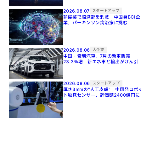
2026.08.07
スタートアップ
非侵襲で脳深部を刺激 中国発BCI企
業、パーキンソン病治療に挑む
2026.08.06
大企業
中国・奇瑞汽車、7月の新車販売
23.3％増 新エネ車と輸出がけん引
2026.08.06
スタートアップ
厚さ3mmの"人工皮膚" 中国発ロボ
ト触覚センサー、評価額2400億円に