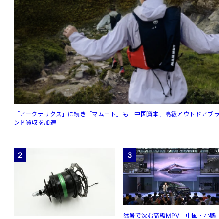
「アークテリクス」に続き「マムート」も 中国資本、高級アウトドアブ
ンド買収を加速
2
3
猛暑で沈む高級MPV 中国・小鵬