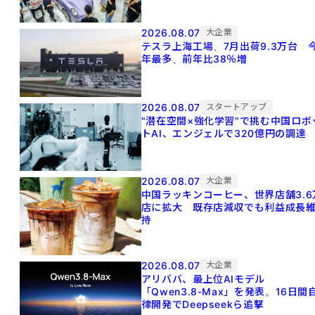
2026.08.07
大企業
テスラ上海工場、7月出荷9.3万台 
年最多、前年比38％増
2026.08.07
スタートアップ
"潜在空間×強化学習"で挑む中国ロボ
トAI、エンジェルで320億円の調達
2026.08.07
大企業
中国ラッキンコーヒー、世界店舗3.6
店に拡大 既存店減収でも利益成長
持
2026.08.07
大企業
アリババ、最上位AIモデル
「Qwen3.8-Max」を発表。16日間
律開発でDeepseekら追撃