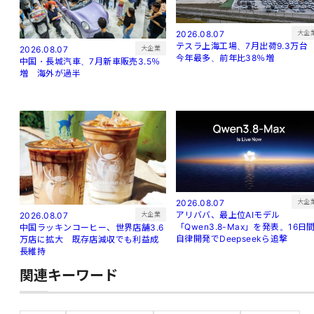
大企
2026.08.07
テスラ上海工場、7月出荷9.3万
大企業
2026.08.07
今年最多、前年比38％増
中国・長城汽車、7月新車販売3.5％
増 海外が過半
大企
2026.08.07
アリババ、最上位AIモデル
大企業
2026.08.07
「Qwen3.8-Max」を発表。16日
中国ラッキンコーヒー、世界店舗3.6
自律開発でDeepseekら追撃
万店に拡大 既存店減収でも利益成
長維持
関連キーワード