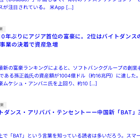
が注目されている。 米App […]
業
10年ぶりにアジア首位の富豪に。2位はバイトダンス
k米事業の決着で資産急増
最新の富豪ランキングによると、ソフトバンクグループの創業
）である孫正義氏の資産額が1004億ドル（約16兆円）に達した
ムケシュ・アンバニ氏を上回り、約10 […]
企業
トダンス・アリババ・テンセントーー中国新「BAT」
る上で「BAT」という言葉を知っている読者は多いだろう。スマ