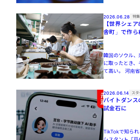
2026.06.28
特
【世界シェア
舎町」で作ら
韓国のソウル、
に取ったとき、
て高い。 河南省
2026.06.14
スタ
バイトダンス
試金石に
TikTokで知
シスタント「豆