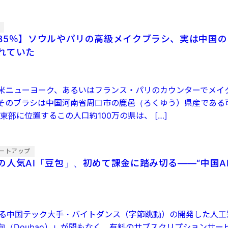
集
85％】ソウルやパリの高級メイクブラシ、実は中国
れていた
米ニューヨーク、あるいはフランス・パリのカウンターでメイ
そのブラシは中国河南省周口市の鹿邑（ろくゆう）県産である
東部に位置するこの人口約100万の県は、 […]
ートアップ
の人気AI「豆包」、初めて課金に踏み切る——“中国AI
られる中国テック大手・バイトダンス（字節跳動）の開発した人工
包（Doubao）」が間もなく、有料のサブスクリプションサー