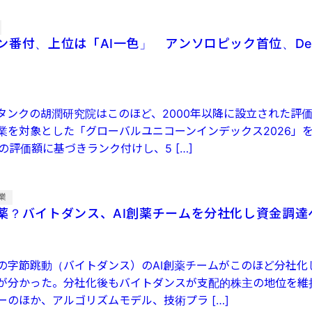
ン番付、上位は「AI一色」 アンソロピック首位、Dee
タンクの胡潤研究院はこのほど、2000年以降に設立された評価
業を対象とした「グローバルユニコーンインデックス2026」
での評価額に基づきランク付けし、5 […]
業
薬？バイトダンス、AI創薬チームを分社化し資金調達
の字節跳動（バイトダンス）のAI創薬チームがこのほど分社化
が分かった。分社化後もバイトダンスが支配的株主の地位を維持
ーのほか、アルゴリズムモデル、技術プラ […]