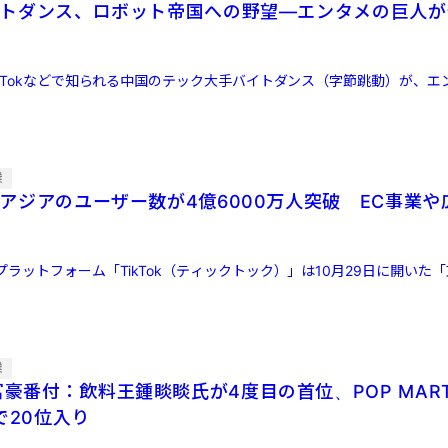
のバイトダンス、ロボット帝国への野望―エンタメの巨人
ikTokなどで知られる中国のテック大手バイトダンス（字節跳動）が、エ
業
東南アジアのユーザー数が4億6000万人突破 EC事業
ラットフォーム「TikTok（ティックトック）」は10月29日に開いた
業
富豪番付：飲料王鍾睒睒氏が4度目の首位、POP MAR
で20位入り