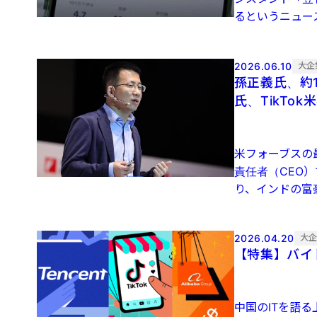
るというニュース
2026.06.10
大企
孫正義氏、約
氏、TikTo
米フォーブスの
責任者（CEO
り、インドの富豪
2026.04.20
大
【特集】バイ
中国のITを語