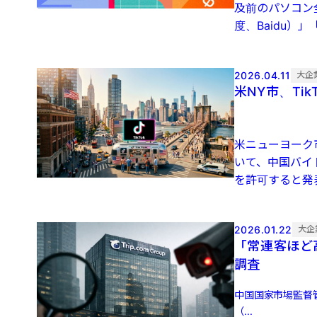
及前のパソコン
度、Baidu）」
2026.04.11
大企
米NY市、Ti
米ニューヨーク
いて、中国バイ
を許可すると発表
2026.01.22
大企
「常連客ほど
調査
中国国家市場監督管
（...