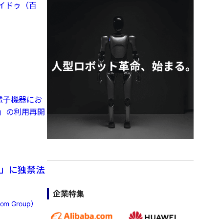
イドゥ（百
電子機器にお
k」の利用再開
m」に独禁法
企業特集
 Group）