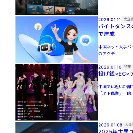
2026.01.11
大企
バイトダンスの
で達成
中国ネット大手バイ
のアクテ...
2026.01.10
特集
投げ銭×EC
中国では近い距離
「地下偶像」、略..
2026.01.08
大企
2025年世界