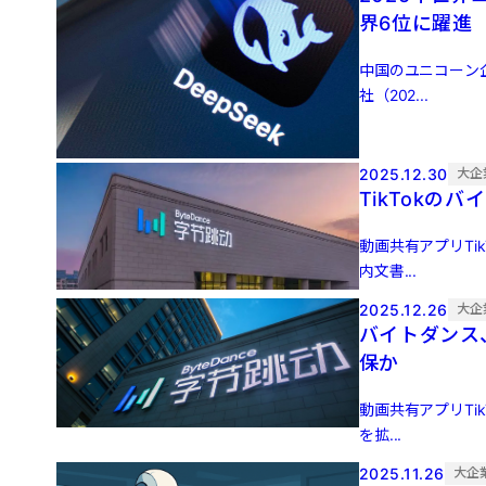
界6位に躍進
中国のユニコーン
社（202...
2025.12.30
大企
TikTokの
動画共有アプリTi
内文書...
2025.12.26
大企
バイトダンス、
保か
動画共有アプリTi
を拡...
2025.11.26
大企