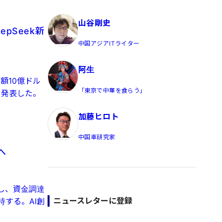
員/Yahoo公式コメンテーター
山谷剛史
pSeek新
中国アジアITライター
阿生
額10億ドル
「東京で中華を食らう」
を発表した。
加藤ヒロト
中国車研究家
へ
し、資金調達
ニュースレターに登録
する。AI創