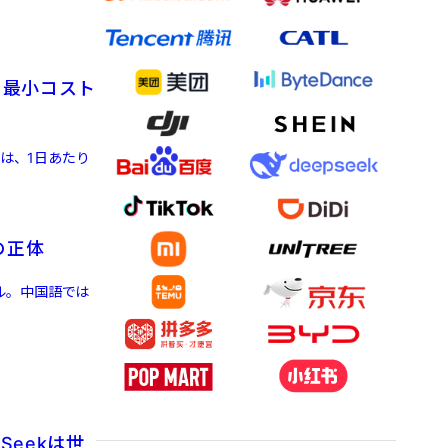
を最小コスト
」は、1日あたり
の正体
ル。中国語では
Seekは世