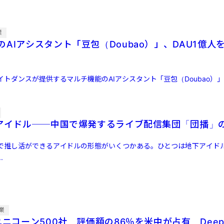
業
AIアシスタント「豆包（Doubao）」、DAU1億人
トダンスが提供するマルチ機能のAIアシスタント「豆包（Doubao）
×アイドル──中国で爆発するライブ配信集団「団播」
で推し活ができるアイドルの形態がいくつかある。ひとつは地下アイド
.
業
ユニコーン500社、評価額の86％を米中が占有 Deep