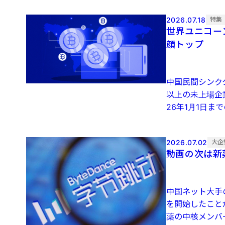
2026.07.18
特集
世界ユニコー
顔トップ
中国民間シンク
以上の未上場企
26年1月1日ま
2026.07.02
大企
動画の次は新
中国ネット大手
を開始したこと
薬の中核メンバ