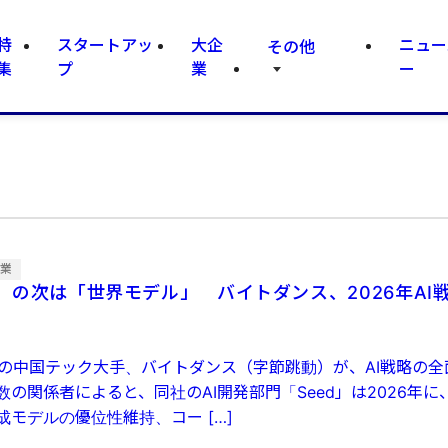
特
スタートアッ
大企
ニュー
その他
集
プ
業
ー
企業
ce」の次は「世界モデル」 バイトダンス、2026年AI
会社の中国テック大手、バイトダンス（字節跳動）が、AI戦略の
の関係者によると、同社のAI開発部門「Seed」は2026年に
モデルの優位性維持、コー […]