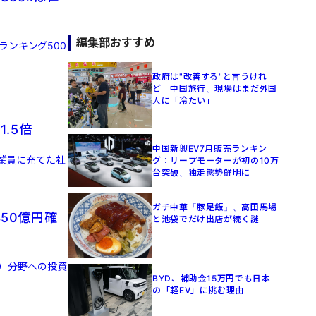
編集部おすすめ
ランキング500
政府は"改善する"と言うけれ
ど 中国旅行、現場はまだ外国
人に「冷たい」
.5倍
中国新興EV7月販売ランキン
従業員に充てた社
グ：リープモーターが初の10万
台突破、独走態勢鮮明に
ガチ中華「豚足飯」、高田馬場
50億円確
と池袋でだけ出店が続く謎
I）分野への投資
BYD、補助金15万円でも日本
の「軽EV」に挑む理由