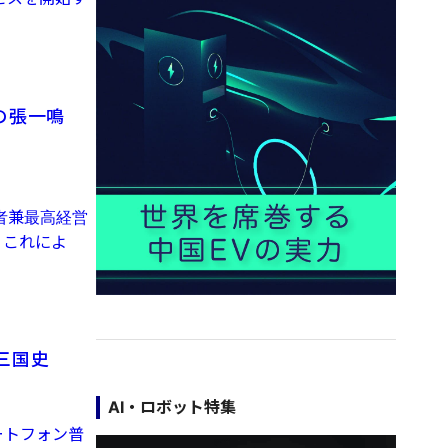
の張一鳴
者兼最高経営
。これによ
三国史
AI・ロボット特集
ートフォン普