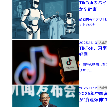
TikTok
かな計画
動画共有アプリT
ントの枠を...
2025.11.13
大企
TikTok、
好調
中国発の動画共有プ
リサミ...
2025.11.12
大企
2025年中国
が“資産爆伸”