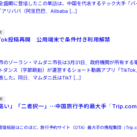
全盛期に登場したこの単語は、中国を代表するテック大手「バ
「アリババ（阿里巴巴、Alibaba […]
業
kTok投稿再開 公用端末で条件付き利用解禁
市のゾーラン・マムダニ市長は3月31日、政府機関が所有する
トダンス（字節跳動）が運営するショート動画アプリ「TikTo
した。同日、マムダニ氏はTikT […]
業
高い」「二者択一」⋯中国旅行予約最大手「Trip.co
理総局はこのほど、旅行予約サイト（OTA）最大手の携程集団（Trip.com