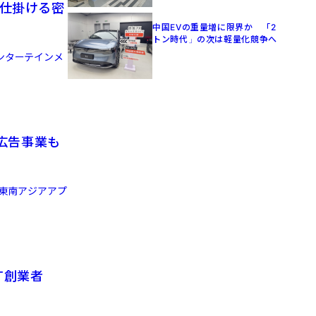
が仕掛ける密
中国EVの重量増に限界か 「2
トン時代」の次は軽量化競争へ
ンターテインメ
や広告事業も
「東南アジアアプ
T創業者