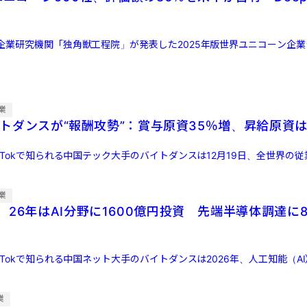
企業研究機関「独角獣工程院」が発表した2025年版世界ユニコーン企業
業
バイトダンスが“報酬攻勢”：賞与原資35％増、昇給原資は1
kTokで知られる中国テック大手のバイトダンスは12月19日、全世界の
業
26年はAI分野に1600億円投資 先端半導体調達に8
kTokで知られる中国ネット大手のバイトダンスは2026年、人工知能（A
業