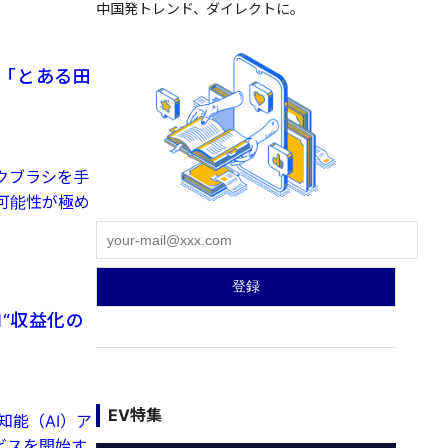
中国発トレンド、ダイレクトに。
の「とある田
クブラシを手
可能性が極め
“収益化の
EV特集
知能（AI）ア
ビスを開始す