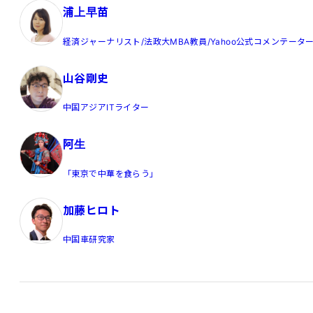
浦上早苗
経済ジャーナリスト/法政大MBA教員/Yahoo公式コメンテータ
山谷剛史
中国アジアITライター
阿生
「東京で中華を食らう」
加藤ヒロト
中国車研究家