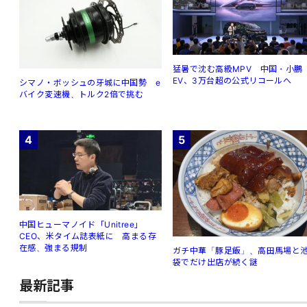
猛暑で沈む高級MPV 中国・小鵬
EV、3万台超の公式リコールへ
シマノ・ボッシュの牙城に中国勢 e
バイク変速機、トルク2倍で挑む
4
5
中国ヒューマノイド「Unitree」
CEO、米タイム誌表紙に 高まる存
在感、強まる規制
ガチ中華「豚足飯」、高田馬場と
袋でだけ出店が続く謎
最新記事