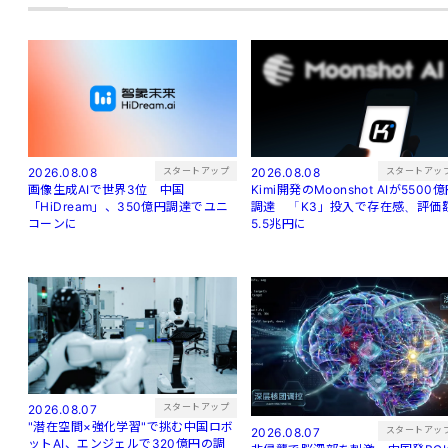
スタートアッ
スタートアップ
2026.08.08
2026.08.08
Kimi開発のMoonshot AIが5500
画像生成AIで世界3位 中国
調達 「K3」投入で存在感、評価
「HiDream」、350億円調達でユニ
5.5兆円に
コーンに
スタートアップ
2026.08.07
"潜在空間×強化学習"で挑む中国ロボ
スタートアッ
2026.08.07
ットAI、エンジェルで320億円の調