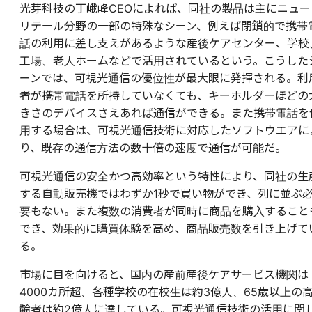
光芽科技の丁峨峰CEOによれば、同社の製品は主にニュー
リテール分野の一部の特殊なシーン、例えば閉鎖的で携帯
話の利用に差し支えがあるような産後ケアセンター、学校
工場、老人ホームなどで活用されているという。こうした
ーンでは、可視光通信の優位性が最大限に発揮される。利
者が携帯電話を所持していなくても、キーホルダーほどの
きさのデバイスさえあれば通信ができる。また携帯電話を
用する場合は、可視光通信技術に対応したソフトウエアに
り、既存の通信方法の数十倍の速度で通信が可能だ。
可視光通信の安全かつ高効率という特性により、同社の生
する自動販売機ではわずか1秒で買い物ができ、列に並ぶ
要もない。また複数の消費者が同時に商品を購入すること
でき、効果的に購買体験を高め、商品販売数を引き上げて
る。
市場に目を向けると、国内の産前産後ケアサービス機関は
4000カ所超、各種学校の在校生は約3億人、65歳以上の
齢者は約2億人に達している。可視光通信技術の活用に関