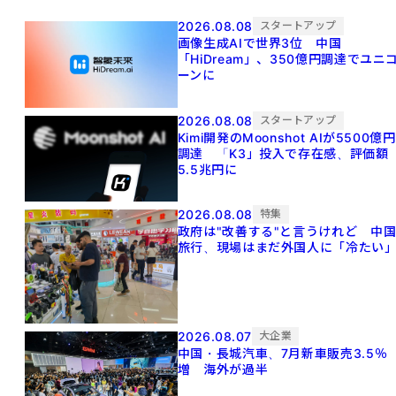
2026.08.08
スタートアップ
画像生成AIで世界3位 中国
「HiDream」、350億円調達でユニ
ーンに
2026.08.08
スタートアップ
Kimi開発のMoonshot AIが5500億円
調達 「K3」投入で存在感、評価額
5.5兆円に
2026.08.08
特集
政府は"改善する"と言うけれど 中
旅行、現場はまだ外国人に「冷たい
2026.08.07
大企業
中国・長城汽車、7月新車販売3.5％
増 海外が過半