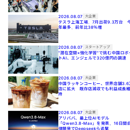
2026.08.07
大企業
テスラ上海工場、7月出荷9.3万台 
年最多、前年比38％増
2026.08.07
スタートアップ
"潜在空間×強化学習"で挑む中国ロボ
トAI、エンジェルで320億円の調達
2026.08.07
大企業
中国ラッキンコーヒー、世界店舗3.6
店に拡大 既存店減収でも利益成長
持
2026.08.07
大企業
アリババ、最上位AIモデル
「Qwen3.8-Max」を発表。16日間
律開発でDeepseekら追撃