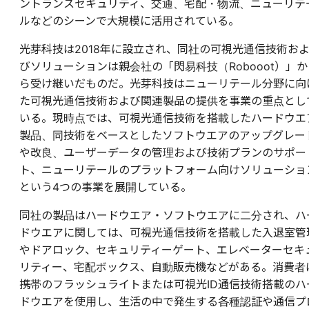
ントランスセキュリティ、交通、宅配・物流、ニューリテ
ルなどのシーンで大規模に活用されている。
光芽科技は2018年に設立され、同社の可視光通信技術お
びソリューションは親会社の「閃易科技（Robooot）」か
ら受け継いだものだ。光芽科技はニューリテール分野に向
た可視光通信技術および関連製品の提供を事業の重点とし
いる。現時点では、可視光通信技術を搭載したハードウエ
製品、同技術をベースとしたソフトウエアのアップグレー
や改良、ユーザーデータの管理および技術プランのサポー
ト、ニューリテールのプラットフォーム向けソリューショ
という4つの事業を展開している。
同社の製品はハードウエア・ソフトウエアに二分され、ハ
ドウエアに関しては、可視光通信技術を搭載した入退室管
やドアロック、セキュリティーゲート、エレベーターセキ
リティー、宅配ボックス、自動販売機などがある。消費者
携帯のフラッシュライトまたは可視光ID通信技術搭載のハ
ドウエアを使用し、生活の中で発生する各種認証や通信プ