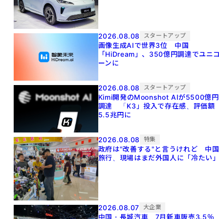
2026.08.08
スタートアップ
画像生成AIで世界3位 中国
「HiDream」、350億円調達でユニ
ーンに
2026.08.08
スタートアップ
Kimi開発のMoonshot AIが5500億円
調達 「K3」投入で存在感、評価額
5.5兆円に
2026.08.08
特集
政府は"改善する"と言うけれど 中
旅行、現場はまだ外国人に「冷たい
2026.08.07
大企業
中国・長城汽車、7月新車販売3.5％