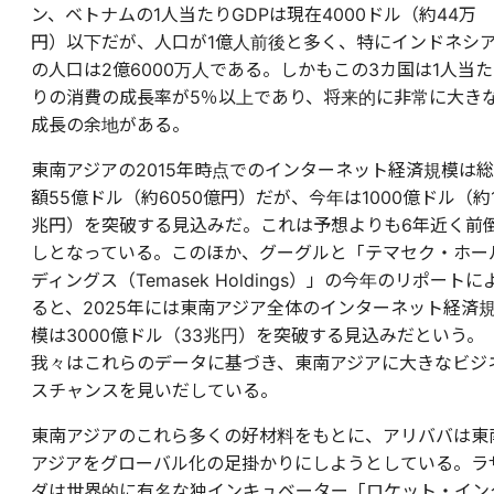
ン、ベトナムの1人当たりGDPは現在4000ドル（約44万
円）以下だが、人口が1億人前後と多く、特にインドネシ
の人口は2億6000万人である。しかもこの3カ国は1人当た
りの消費の成長率が5％以上であり、将来的に非常に大き
成長の余地がある。
東南アジアの2015年時点でのインターネット経済規模は総
額55億ドル（約6050億円）だが、今年は1000億ドル（約1
兆円）を突破する見込みだ。これは予想よりも6年近く前
しとなっている。このほか、グーグルと「テマセク・ホー
ディングス（Temasek Holdings）」の今年のリポートに
ると、2025年には東南アジア全体のインターネット経済
模は3000億ドル（33兆円）を突破する見込みだという。
我々はこれらのデータに基づき、東南アジアに大きなビジ
スチャンスを見いだしている。
東南アジアのこれら多くの好材料をもとに、アリババは東
アジアをグローバル化の足掛かりにしようとしている。ラ
ダは世界的に有名な独インキュベーター「ロケット・イン