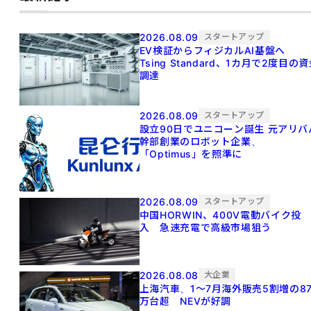
2026.08.09
スタートアップ
EV検証からフィジカルAI基盤へ
Tsing Standard、1カ月で2度目の
調達
2026.08.09
スタートアップ
設立90日でユニコーン誕生 元アリババ
幹部創業のロボット企業、
「Optimus」を照準に
2026.08.09
スタートアップ
中国HORWIN、400V電動バイク投
入 急速充電で高級市場狙う
2026.08.08
大企業
上海汽車、1～7月海外販売5割増の8
万台超 NEVが好調