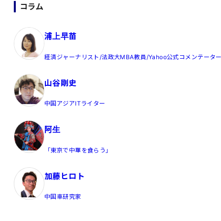
コラム
浦上早苗
経済ジャーナリスト/法政大MBA教員/Yahoo公式コメンテータ
山谷剛史
中国アジアITライター
阿生
「東京で中華を食らう」
加藤ヒロト
中国車研究家