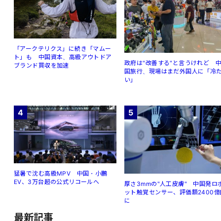
「アークテリクス」に続き「マムー
ト」も 中国資本、高級アウトドア
政府は"改善する"と言うけれど 
ブランド買収を加速
国旅行、現場はまだ外国人に「冷
い」
4
5
猛暑で沈む高級MPV 中国・小鵬
EV、3万台超の公式リコールへ
厚さ3mmの"人工皮膚" 中国発ロ
ット触覚センサー、評価額2400億
に
最新記事