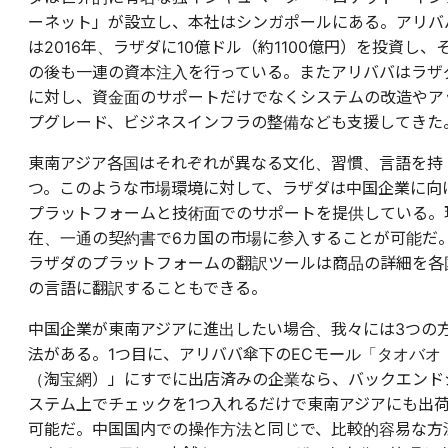
ーネット」が設立し、本社はシンガポールにある。アリバ
は2016年、ラザダに10億ドル（約1100億円）を投資し、
の後も一連の資本注入を行っている。またアリババはラザ
に対し、資金面のサポートだけでなくシステムの改造やア
プグレード、ビジネスインフラの整備なども支援してきた
東南アジア各国はそれぞれが異なる文化、習慣、言語を持
つ。このような市場環境に対して、ラザダは中国企業に向
プラットフォームと技術面でのサポートを提供している。
在、一通の契約書で6カ国の市場に参入することが可能だ
ラザダのプラットフォームの翻訳ツールは商品の詳細を各
の言語に翻訳することもできる。
中国企業が東南アジアに進出したい場合、我々には3つの
法がある。1つ目に、アリババ傘下のECモール「タオバオ
（淘宝網）」にすでに出店済みの企業なら、バックエンド
ステム上でチェックを1つ入れるだけで東南アジアにも出
可能だ。中国国内での操作方法と同じで、比較的容易な方