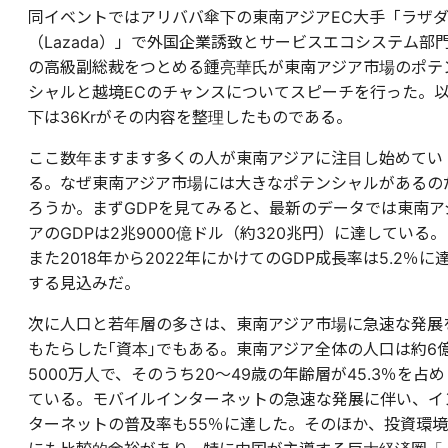
同イベントではアリババ傘下の東南アジアEC大手「ラザ
（Lazada）」で外国企業誘致とサービスエコシステム部
の高級副総裁をつとめる鍾亮華氏が東南アジア市場のポテ
シャルと越境ECのチャンスについてスピーチを行った。
下は36Krがその内容を整理したものである。
ここ数年ますます多くの人が東南アジアに注目し始めてい
る。なぜ東南アジア市場には大きなポテンシャルがあるの
ろうか。まずGDPを見てみると、最新のデータでは東南ア
アのGDPは2兆9000億ドル（約320兆円）に達している。
また2018年から2022年にかけてのGDP成長率は5.2％に
する見込みだ。
次に人口と若年層の多さは、東南アジア市場に急速な発展
もたらした｢資本｣でもある。東南アジア全体の人口は約6
5000万人で、そのうち20～49歳の年齢層が45.3％を占め
ている。モバイルインターネットの急速な発展に伴い、イ
ターネットの普及率も55％に達した。そのほか、投資環境