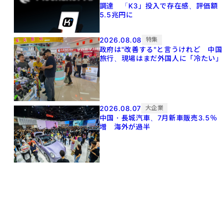
調達 「K3」投入で存在感、評価額
5.5兆円に
2026.08.08
特集
政府は"改善する"と言うけれど 中
旅行、現場はまだ外国人に「冷たい
2026.08.07
大企業
中国・長城汽車、7月新車販売3.5％
増 海外が過半