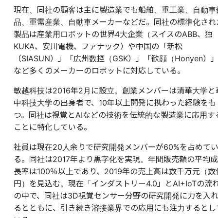
現在、同社の顧客は主に製造業でも船舶、重工業、自動車
品、軍需産業、自動車メーカーなどだ。同社の標準化され
製品は産業用ロボットの世界4大企業（スイスのABB、独
KUKA、安川電機、ファナック）や中国の「新松
（SIASUN）」「広州数控（GSK）」「歓顔（Honyen）
など多くのメーカーのロボットに対応している。
敏越科技は2016年2月に設立。創業メンバーは清華大学と
中科技大学の出身者で、10年以上開発に携わった経験をも
つ。同社は視覚とAIなどの技術を伝統的な製造業に応用す
ことに特化している。
社員は現在20人余りで研究開発メンバーが60%を占めて
る。同社は2017年より黒字化を実現。年間販売額の平均成
長率は100％以上であり、2019年の売上高は数千万元（数
円）を見込む。現在「インダストリー4.0」とAI+IoTの流
の中で、同社は3D視覚センサー分野の研究開発に力を入
るとともに、引き続き溶接業界での応用にも注力するとし