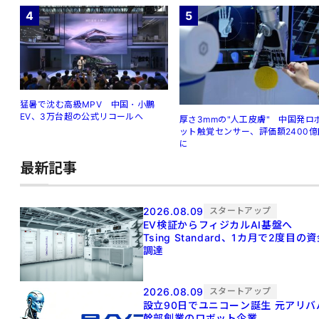
4
5
猛暑で沈む高級MPV 中国・小鵬
EV、3万台超の公式リコールへ
厚さ3mmの"人工皮膚" 中国発ロ
ット触覚センサー、評価額2400億
に
最新記事
2026.08.09
スタートアップ
EV検証からフィジカルAI基盤へ
Tsing Standard、1カ月で2度目の
調達
2026.08.09
スタートアップ
設立90日でユニコーン誕生 元アリババ
幹部創業のロボット企業、