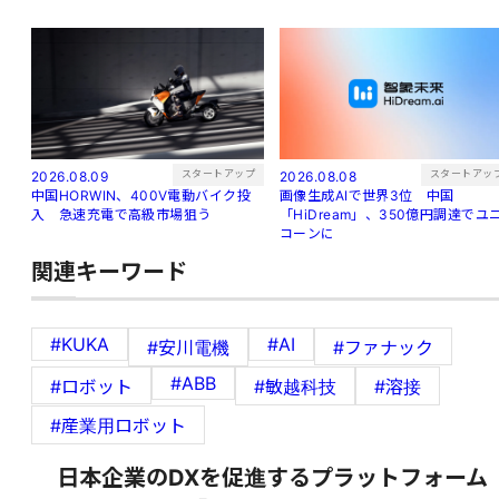
スタートアップ
スタートアッ
2026.08.09
2026.08.08
中国HORWIN、400V電動バイク投
画像生成AIで世界3位 中国
入 急速充電で高級市場狙う
「HiDream」、350億円調達でユ
コーンに
関連キーワード
#KUKA
#AI
#安川電機
#ファナック
#ABB
#ロボット
#敏越科技
#溶接
#産業用ロボット
日本企業のDXを促進するプラットフォーム