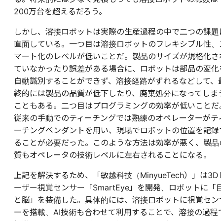
200万台を超えるだろう。
しかし、溶接ロボットは実際の生産過程の中で二つの課題
直面している。一つ目は溶接ロボットのフレキシブル性、
マート化のレベルが低いことだ。製品のサイズが規格化さ
ていなかったり誤差がある場合に、ロボットは部品の変化
自動識別することができず、溶接経路がずれるなどして、
終的には製品の品質が低下したり、廃棄処分になってしま
こともある。二つ目はプログラミングの効率が低いことだ
従来の手動でのティーチングでは熟練のオペレーターがテ
ーチングペンダントを用い、現場でロボットの位置を記録
ることが必要だった。このような方法は効率が悪く、製品
質もオペレータの技術レベルに左右されることになる。
上記を解決するため、「敏越科技（MinyueTech）」は3D
ーザー視覚センサー「SmartEye」を開発、ロボットに「
と脳」を装備した。具体的には、溶接ロボットに視覚セン
ーを搭載、AI技術も合わせて利用することで、溶接の過程