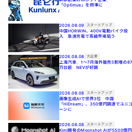
「Optimus」を照準に
2026.08.09
スタートアップ
中国HORWIN、400V電動バイク投
入 急速充電で高級市場狙う
2026.08.08
大企業
上海汽車、1～7月海外販売5割増の8
万台超 NEVが好調
2026.08.08
スタートアップ
画像生成AIで世界3位 中国
「HiDream」、350億円調達でユニ
ーンに
2026.08.08
スタートアップ
Kimi開発のMoonshot AIが5500億円