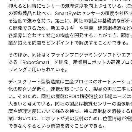
抑えると同時にセンサーの処理速度を向上させている。海
の類似製品と比べて、SmartEyeはセンサーの精度や対応
る速度で強みを持つ。第三に、同社の製品は基礎的な部分
ら開発できるため、新エネルギーや重機、建築鋼構造など
各業界に合わせて特定の機能を開発することができ、顧客
業が抱える問題をピンポイントで解決することができる。
そのほか、同社はオフラインプログラミングソフトウエア
ある「RobotSmart」を開発、産業用ロボットの高速プロ
ラミングに用いられている。
ディスクリート型製造業は生産プロセスのオートメーショ
化の度合いが低く、連携が取りづらく、製品の再加工率も
い。そのため、同社の鹿龍CEOは精密溶接の市場ニーズは
大きいと考えている。同社の製品は視覚センサーの画像解
度や処理速度において強みを持つ。特に反射材を溶接する
業においては、ロボットが光の反射のために位置情報が把
できなくなるという問題を防ぐことができる。