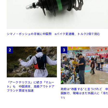
シマノ・ボッシュの牙城に中国勢 eバイク変速機、トルク2倍で挑む
2
3
「アークテリクス」に続き「マムー
ト」も 中国資本、高級アウトドア
政府は"改善する"と言うけれど 
ブランド買収を加速
国旅行、現場はまだ外国人に「冷
い」