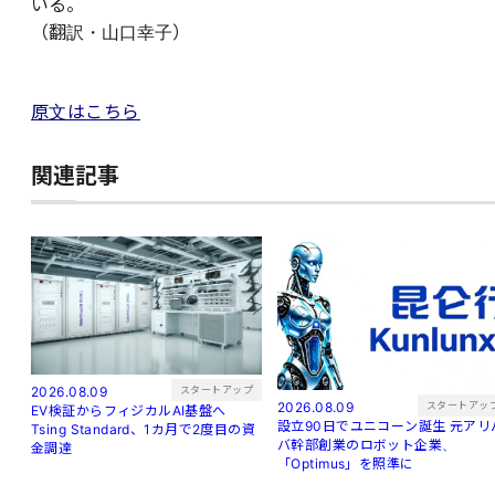
いる。
（翻訳・山口幸子）
原文はこちら
関連記事
スタートアップ
2026.08.09
スタートアッ
2026.08.09
EV検証からフィジカルAI基盤へ
設立90日でユニコーン誕生 元アリバ
Tsing Standard、1カ月で2度目の資
バ幹部創業のロボット企業、
金調達
「Optimus」を照準に