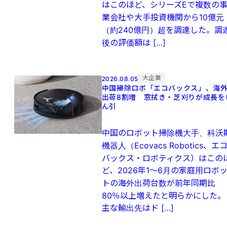
はこのほど、シリーズEで複数の
業会社や大手投資機関から10億元
（約240億円）超を調達した。調
後の評価額は […]
大企業
2026.08.05
中国掃除ロボ「エコバックス」、海
出荷8割増 窓拭き・芝刈りが成長を
ん引
中国のロボット掃除機大手、科沃
機器人（Ecovacs Robotics、エ
バックス・ロボティクス）はこの
ど、2026年1～6月の家庭用ロボ
トの海外出荷台数が前年同期比
80％以上増えたと明らかにした。
主な輸出先はド […]