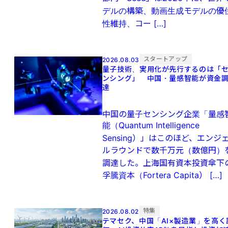
デルの構築、動画生成モデルの優
性維持、コー […]
スタートアップ
2026.08.03
量子技術、実用化が先行するのは「
ンシング」 中国・量感智能が資金
達
中国の量子センシング企業「量感
能（Quantum Intelligence
Sensing）」はこのほど、エンジ
ルラウンドで数千万元（数億円）
調達した。上海国有資本投資傘下
孚騰資本（Fortera Capita） […]
特集
2026.08.02
テマセク、中国「AI×製造業」を高く