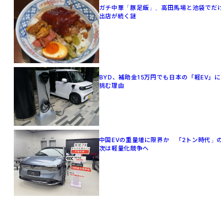
ガチ中華「豚足飯」、高田馬場と池袋でだ
出店が続く謎
BYD、補助金15万円でも日本の「軽EV」に
挑む理由
中国EVの重量増に限界か 「2トン時代」
次は軽量化競争へ