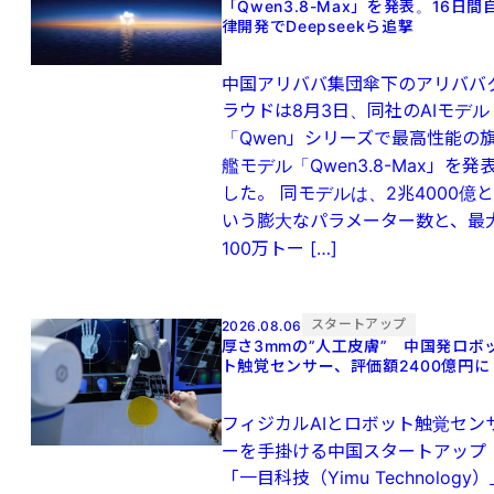
「Qwen3.8-Max」を発表。16日間
律開発でDeepseekら追撃
中国アリババ集団傘下のアリババ
ラウドは8月3日、同社のAIモデル
「Qwen」シリーズで最高性能の
艦モデル「Qwen3.8-Max」を発
した。 同モデルは、2兆4000億と
いう膨大なパラメーター数と、最
100万トー […]
スタートアップ
2026.08.06
厚さ3mmの”人工皮膚” 中国発ロボ
ト触覚センサー、評価額2400億円に
フィジカルAIとロボット触覚セン
ーを手掛ける中国スタートアップ
「一目科技（Yimu Technology