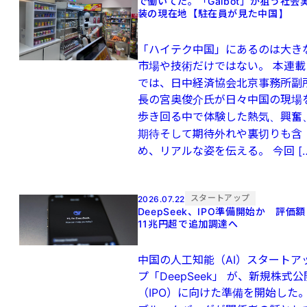
で働いてた。「Galbot」が狙う社会
装の現在地【駐在員が見た中国】
「ハイテク中国」にあるのは大き
市場や技術だけではない。 本連載
では、日中経済協会北京事務所副
長の宮奥俊介氏が日々中国の現場
歩き回る中で体験した熱気、興奮
期待そして期待外れや裏切りも含
め、リアルな姿を伝える。 今回 […
スタートアップ
2026.07.22
DeepSeek、IPO準備開始か 評価額
11兆円超で追加調達へ
中国の人工知能（AI）スタートア
プ「DeepSeek」 が、新規株式公
（IPO）に向けた準備を開始した