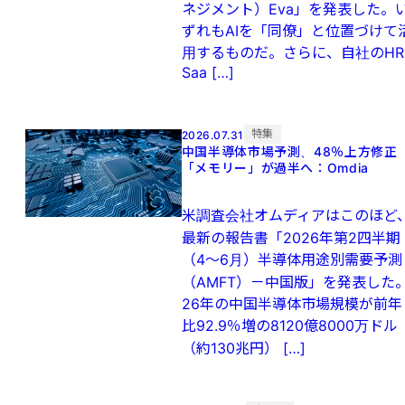
ネジメント）Eva」を発表した。
ずれもAIを「同僚」と位置づけて
用するものだ。さらに、自社のHR
Saa […]
特集
2026.07.31
中国半導体市場予測、48％上方修
「メモリー」が過半へ：Omdia
米調査会社オムディアはこのほど
最新の報告書「2026年第2四半期
（4～6月）半導体用途別需要予測
（AMFT）－中国版」を発表した
26年の中国半導体市場規模が前年
比92.9％増の8120億8000万ドル
（約130兆円） […]