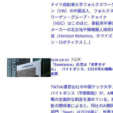
ドイツ自動車大手フォルクスワー
ン（VW）の中国法人、フォルク
ワーゲン・グループ・チャイナ
（VGC）はこのほど、車載用半導
メーカーの北京地平線機器人技術
発（Horizon Robotics、ホライズ
ン・ロボティクス […]
大企業
2026.08.03
「Seedance」の次は「世界モデ
ル」 バイトダンス、2026年AI戦略
全貌
TikTok運営会社の中国テック大手
バイトダンス（字節跳動）が、AI
略の全面的な刷新を進めている。
数の関係者によると、同社のAI開
部門「Seed」は2026年に、世界