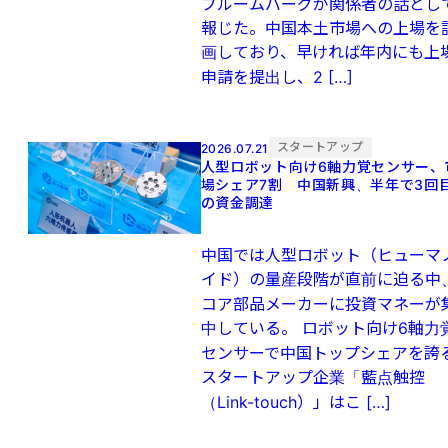
ブルームバーグが関係者の話とし
報じた。中国本土市場への上場を
画しており、早ければ年内にも上
申請を提出し、2 […]
スタートアップ
2026.07.21
人型ロボット向け6軸力覚センサー、
場シェア7割 中国新興、半年で3回
の資金調達
中国では人型ロボット（ヒューマ
イド）の量産段階が直前に迫る中
コア部品メーカーに投資マネーが
中している。 ロボット向け6軸力
センサーで中国トップシェアを誇
スタートアップ企業「藍点触控
（Link-touch）」はこ […]