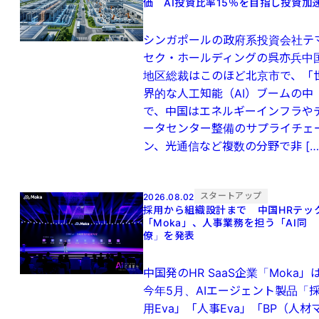
価 AI投資比率15％を目指し投資加
シンガポールの政府系投資会社テ
セク・ホールディングの呉亦兵中
地区総裁はこのほど北京市で、「
界的な人工知能（AI）ブームの中
で、中国はエネルギーインフラや
ータセンター整備のサプライチェ
ン、光通信など複数の分野で非 […
スタートアップ
2026.08.02
採用から組織設計まで 中国HRテッ
「Moka」、人事業務を担う「AI同
僚」を発表
中国発のHR SaaS企業「Moka」
今年5月、AIエージェント製品「
用Eva」「人事Eva」「BP（人材