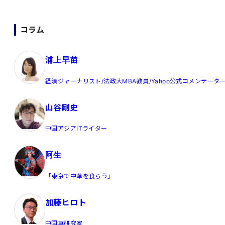
送
り
コラム
浦上早苗
経済ジャーナリスト/法政大MBA教員/Yahoo公式コメンテータ
山谷剛史
中国アジアITライター
阿生
「東京で中華を食らう」
加藤ヒロト
中国車研究家