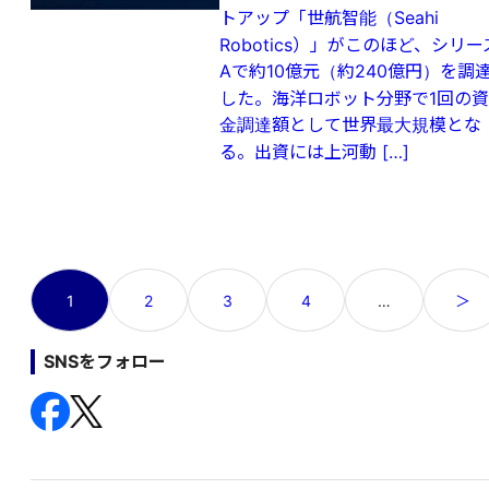
トアップ「世航智能（Seahi
Robotics）」がこのほど、シリー
Aで約10億元（約240億円）を調
した。海洋ロボット分野で1回の資
金調達額として世界最大規模とな
る。出資には上河動 […]
投
1
2
3
4
…
＞
稿
の
SNSをフォロー
ペ
ー
ジ