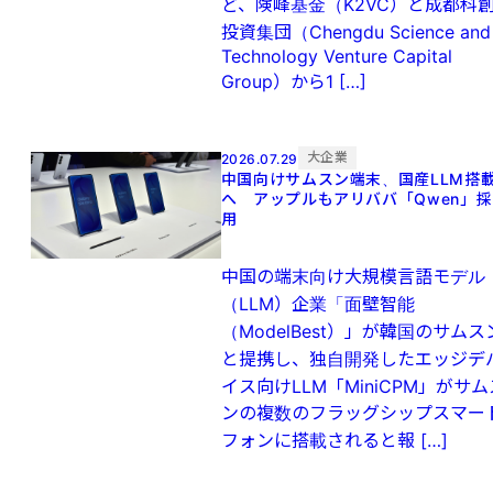
ど、険峰基金（K2VC）と成都科
投資集団（Chengdu Science and
Technology Venture Capital
Group）から1 […]
大企業
2026.07.29
中国向けサムスン端末、国産LLM搭
へ アップルもアリババ「Qwen」採
用
中国の端末向け大規模言語モデル
（LLM）企業「面壁智能
（ModelBest）」が韓国のサムス
と提携し、独自開発したエッジデ
イス向けLLM「MiniCPM」がサム
ンの複数のフラッグシップスマー
フォンに搭載されると報 […]