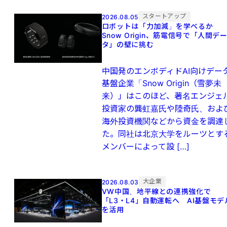
スタートアップ
2026.08.05
ロボットは「力加減」を学べるか
Snow Origin、筋電信号で「人間デ
タ」の壁に挑む
中国発のエンボディドAI向けデー
基盤企業「Snow Origin（雪夢未
来）」はこのほど、著名エンジェ
投資家の龔虹嘉氏や陸奇氏、およ
海外投資機関などから資金を調達
た。同社は北京大学をルーツとす
メンバーによって設 […]
大企業
2026.08.03
VW中国、地平線との連携強化で
「L3・L4」自動運転へ AI基盤モデ
を活用