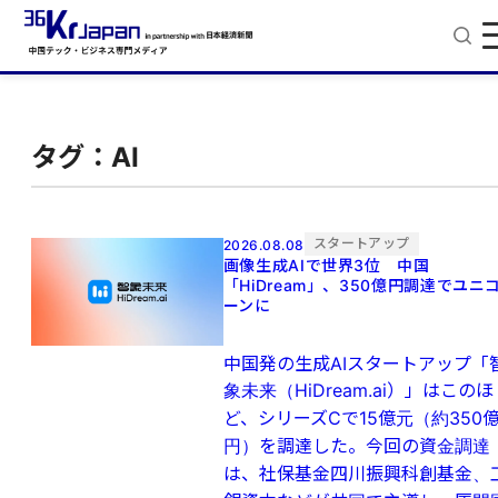
タグ：AI
スタートアップ
2026.08.08
画像生成AIで世界3位 中国
「HiDream」、350億円調達でユニ
ーンに
中国発の生成AIスタートアップ「
象未来（HiDream.ai）」はこのほ
ど、シリーズCで15億元（約350
円）を調達した。今回の資金調達
は、社保基金四川振興科創基金、