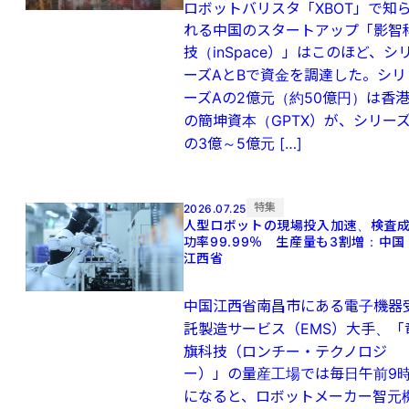
ロボットバリスタ「XBOT」で知
れる中国のスタートアップ「影智
技（inSpace）」はこのほど、シ
ーズAとBで資金を調達した。シリ
ーズAの2億元（約50億円）は香
の簡坤資本（GPTX）が、シリーズ
の3億～5億元 […]
特集
2026.07.25
人型ロボットの現場投入加速、検査
功率99.99％ 生産量も3割増：中国
江西省
中国江西省南昌市にある電子機器
託製造サービス（EMS）大手、「
旗科技（ロンチー・テクノロジ
ー）」の量産工場では毎日午前9
になると、ロボットメーカー智元