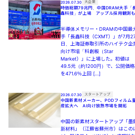
大企業
2026.07.30
時価総額79兆円、中国DRAM大手「
鑫科技」が上場 アップル採用観測
半導体メモリー・DRAMの中国最
手「長鑫科技（CXMT）」が7月2
日、上海証券取引所のハイテク企
向け市場「科創板（Star
Market）」に上場した。初値は
49.5元（約1200円）で、公開価格
を471.6％上回 […]
スタートアップ
2026.07.30
中国新素材メーカー、PODフィルム
産拡大へ AI向け放熱市場を開拓
中国の新素材スタートアップ「墨
新材料」（江蘇省蘇州市）はこの