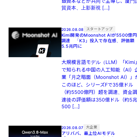
銀資本などが共同で主導し、厦門
貿資本、上影新視 […]
スタートアップ
2026.08.08
Kimi開発のMoonshot AIが5500億円
調達 「K3」投入で存在感、評価額
5.5兆円に
大規模言語モデル（LLM）「Kimi
で知られる中国の人工知能（AI）
業「月之暗面（Moonshot AI）」
このほど、シリーズFで35億ドル
（約5500億円）超を調達、資金
達後の評価額は350億ドル（約5
500 […]
大企業
2026.08.07
アリババ、最上位AIモデル