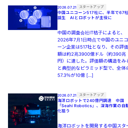
スタートアップ
2026.07.21
中国ユニコーン517社に、半年で67
誕生 AIとロボットが主役に
中国の調査会社IT桔子によると、
2026年7月1日時点で中国のユニ
ーン企業は517社となり、その評
額は約2兆3900億ドル（約390兆
円）に達した。評価額の構造をみ
と典型的なピラミッド型で、全体
57.3％が10億 […]
スタートアップ
2026.07.21
海洋ロボットで240億円調達 中国
「Seahi Robotics」、深海作業の自
化狙う
海洋ロボットを開発する中国スタ