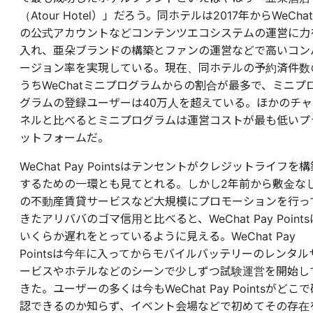
（Atour Hotel）」だろう。同ホテルは2017年からWeChat
の公式アカウントなどコンテンツエコシステムの運営に力
入れ、亜朵ブランドの構築とファンの運営などで高いコン
ージョン率を実現している。現在、同ホテルの予約済件数
うちWeChatミニプログラムからの割合が最多で、ミニプ
グラムの登録ユーザーは40万人を超えている。ほかのチャ
ネルと比べるとミニプログラムは運営コストが最も低いプ
ットフォームだ。
WeChat Pay Pointsはテンセントがクレジットライフを構
するための一環とも見てとれる。しかし2年前から敷金な
の不動産賃貸サービスなど大規模にプロモーションを行っ
きたアリババのゴマ信用と比べると、WeChat Pay Points
いくらか遅れをとっているように見える。WeChat Pay
Pointsは今年に入ってからモバイルバッテリーのレンタル
ービスやホテルなどのシーンで少しずつ試験運営を開始し
きた。ユーザーの多くは今もWeChat Pay Pointsがどこで
認できるのか知らず、イベント会場などで初めてその存在