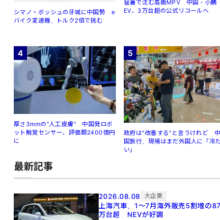
猛暑で沈む高級MPV 中国・小鵬
EV、3万台超の公式リコールへ
シマノ・ボッシュの牙城に中国勢 e
バイク変速機、トルク2倍で挑む
4
5
厚さ3mmの"人工皮膚" 中国発ロボ
ット触覚センサー、評価額2400億円
政府は"改善する"と言うけれど 
に
国旅行、現場はまだ外国人に「冷
い」
最新記事
2026.08.08
大企業
上海汽車、1～7月海外販売5割増の8
万台超 NEVが好調