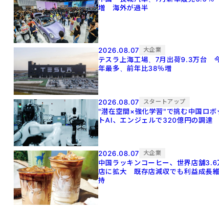
増 海外が過半
2026.08.07
大企業
テスラ上海工場、7月出荷9.3万台 
年最多、前年比38％増
2026.08.07
スタートアップ
"潜在空間×強化学習"で挑む中国ロボ
トAI、エンジェルで320億円の調達
2026.08.07
大企業
中国ラッキンコーヒー、世界店舗3.6
店に拡大 既存店減収でも利益成長
持