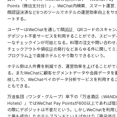
Points（微信支付分）」、WeChat内検索、スマート運営
顔認証決済など6つのツールでホテルの運営効率向上をサ
ートする。
ユーザーはWeChatを通して顔認証、QRコードのスキャン
デポジット不要サービスを利用することができ、スピーデ
ーなチェックインが可能となる。料理の注文や問い合わせ
チェックアウトや領収証の発行などあらゆる件に関してミ
プログラム上で直接ホテルとやり取りできるという。
ホテル側は人件費を削減でき、運営効率を上げることがで
る。またWeChatに顧客セグメントデータや会員データを
積したり、WeChatペイのデータ分析サービスを利用する
ともできる。
万達集団（ワンダ・グループ）傘下の「万達酒店（WAND
Hotels）」ではWeChat Pay Pointsが600以上であれば宿
の際にデポジットは不要だという。しかしWeChatを利用
て最も成功したホテルブランドといえばやはり「亜朵酒店