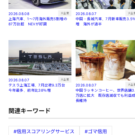
大企
大企業
2026.08.07
2026.08.08
中国・長城汽車、7月新車販売3.5
上海汽車、1～7月海外販売5割増の
増 海外が過半
87万台超 NEVが好調
大企業
2026.08.07
大企
2026.08.07
テスラ上海工場、7月出荷9.3万台
中国ラッキンコーヒー、世界店舗3.
今年最多、前年比38％増
万店に拡大 既存店減収でも利益
長維持
関連キーワード
#信用スコアリングサービス
#ゴマ信用