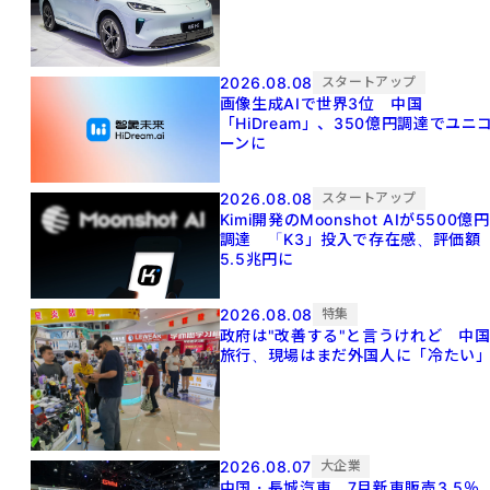
2026.08.08
スタートアップ
画像生成AIで世界3位 中国
「HiDream」、350億円調達でユニ
ーンに
2026.08.08
スタートアップ
Kimi開発のMoonshot AIが5500億円
調達 「K3」投入で存在感、評価額
5.5兆円に
2026.08.08
特集
政府は"改善する"と言うけれど 中
旅行、現場はまだ外国人に「冷たい
2026.08.07
大企業
中国・長城汽車、7月新車販売3.5％