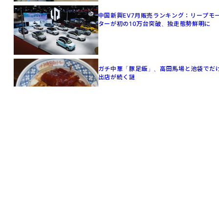
中国新興EV7月販売ランキング：リープモ
ターが初の10万台突破、独走態勢鮮明に
ガチ中華「豚足飯」、高田馬場と池袋でだ
出店が続く謎
BYD、補助金15万円でも日本の「軽EV」に
挑む理由
中国EVの重量増に限界か 「2トン時代」
次は軽量化競争へ