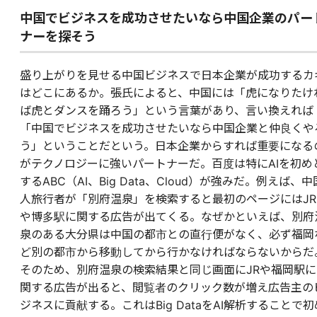
中国でビジネスを成功させたいなら中国企業のパー
ナーを探そう
盛り上がりを見せる中国ビジネスで日本企業が成功するカ
はどこにあるか。張氏によると、中国には「虎になりたけ
ば虎とダンスを踊ろう」という言葉があり、言い換えれば
「中国でビジネスを成功させたいなら中国企業と仲良くや
う」ということだという。日本企業からすれば重要になる
がテクノロジーに強いパートナーだ。百度は特にAIを初め
するABC（AI、Big Data、Cloud）が強みだ。例えば、中
人旅行者が「別府温泉」を検索すると最初のページにはJR
や博多駅に関する広告が出てくる。なぜかといえば、別府
泉のある大分県は中国の都市との直行便がなく、必ず福岡
ど別の都市から移動してから行かなければならないからだ
そのため、別府温泉の検索結果と同じ画面にJRや福岡駅に
関する広告が出ると、閲覧者のクリック数が増え広告主の
ジネスに貢献する。これはBig DataをAI解析することで初