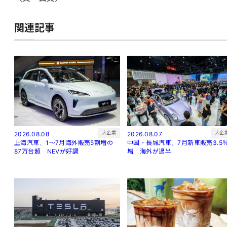
関連記事
大企
大企業
2026.08.07
2026.08.08
中国・長城汽車、7月新車販売3.5
上海汽車、1～7月海外販売5割増の
増 海外が過半
87万台超 NEVが好調