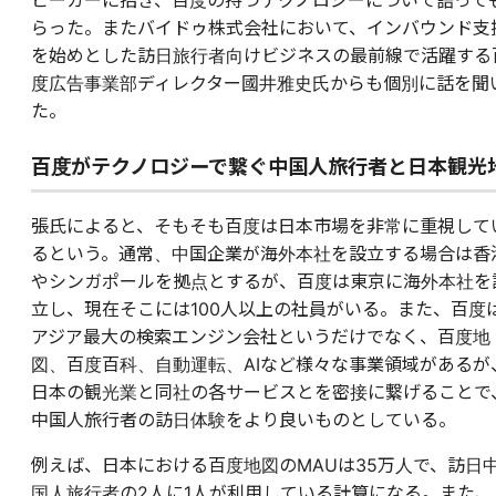
ピーカーに招き、百度の持つテクノロジーについて語って
らった。またバイドゥ株式会社において、インバウンド支
を始めとした訪日旅行者向けビジネスの最前線で活躍する
度広告事業部ディレクター國井雅史氏からも個別に話を聞
た。
百度がテクノロジーで繋ぐ中国人旅行者と日本観光
張氏によると、そもそも百度は日本市場を非常に重視して
るという。通常、中国企業が海外本社を設立する場合は香
やシンガポールを拠点とするが、百度は東京に海外本社を
立し、現在そこには100人以上の社員がいる。また、百度
アジア最大の検索エンジン会社というだけでなく、百度地
図、百度百科、自動運転、AIなど様々な事業領域があるが
日本の観光業と同社の各サービスとを密接に繋げることで
中国人旅行者の訪日体験をより良いものとしている。
例えば、日本における百度地図のMAUは35万人で、訪日
国人旅行者の2人に1人が利用している計算になる。また、