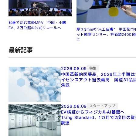
猛暑で沈む高級MPV 中国・小鵬
EV、3万台超の公式リコールへ
厚さ3mmの"人工皮膚" 中国発ロ
ット触覚センサー、評価額2400億
に
最新記事
2026.08.09
特集
中国革新的医薬品、2026年上半期は
イセンスアウト過去最高 国産31品
承認
2026.08.09
スタートアップ
EV検証からフィジカルAI基盤へ
Tsing Standard、1カ月で2度目の
調達