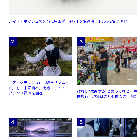
シマノ・ボッシュの牙城に中国勢 eバイク変速機、トルク2倍で挑む
2
3
「アークテリクス」に続き「マムー
ト」も 中国資本、高級アウトドア
政府は"改善する"と言うけれど 
ブランド買収を加速
国旅行、現場はまだ外国人に「冷
い」
4
5