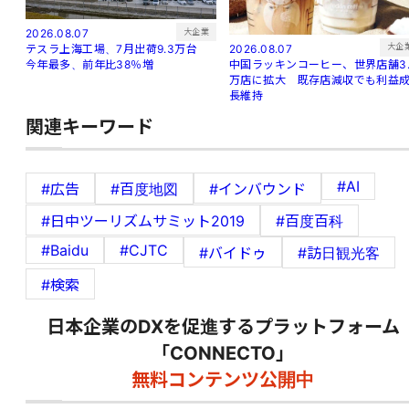
大企業
2026.08.07
大企
2026.08.07
テスラ上海工場、7月出荷9.3万台
中国ラッキンコーヒー、世界店舗3.
今年最多、前年比38％増
万店に拡大 既存店減収でも利益
長維持
関連キーワード
#AI
#広告
#百度地図
#インバウンド
#日中ツーリズムサミット2019
#百度百科
#Baidu
#CJTC
#バイドゥ
#訪日観光客
#検索
日本企業のDXを促進するプラットフォーム
「CONNECTO」
無料コンテンツ公開中