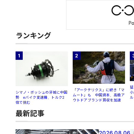
ランキング
1
2
猛
「アークテリクス」に続き「マ
シマノ・ボッシュの牙城に中国
小
ムート」も 中国資本、高級ア
勢 eバイク変速機、トルク2
ル
ウトドアブランド買収を加速
倍で挑む
最新記事
2026.08.06