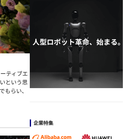
エーティブエ
いという思
でもらい、
企業特集