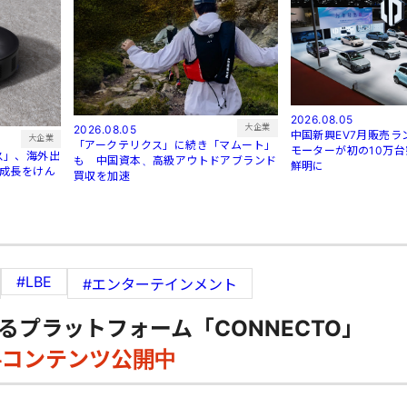
2026.08.05
大企業
2026.08.05
中国新興EV7月販売
大企業
「アークテリクス」に続き「マムート」
モーターが初の10万
ス」、海外出
も 中国資本、高級アウトドアブランド
鮮明に
が成長をけん
買収を加速
#LBE
#エンターテインメント
るプラットフォーム「CONNECTO」
料コンテンツ公開中