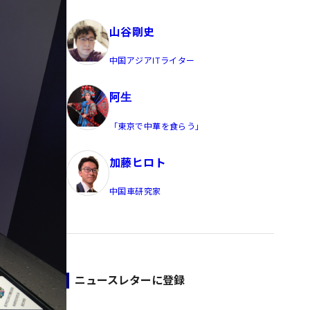
員/Yahoo公式コメンテーター
山谷剛史
中国アジアITライター
阿生
「東京で中華を食らう」
加藤ヒロト
中国車研究家
ニュースレターに登録