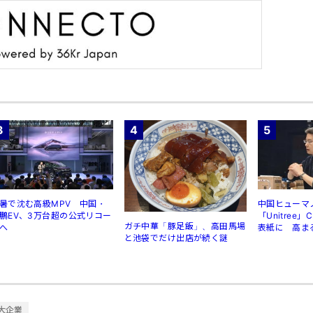
3
4
5
暑で沈む高級MPV 中国・
中国ヒューマ
鵬EV、3万台超の公式リコー
「Unitree
ガチ中華「豚足飯」、高田馬場
へ
表紙に 高ま
と池袋でだけ出店が続く謎
規制
大企業