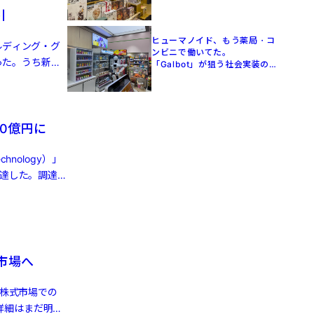
引
ヒューマノイド、もう薬局・コ
ルディング・グ
ンビニで働いてた。
った。うち新エ
「Galbot」が狙う社会実装の
現在地【駐在員が見た中国】
0億円に
nology）」
調達した。調達
株市場へ
港株式市場での
詳細はまだ明ら