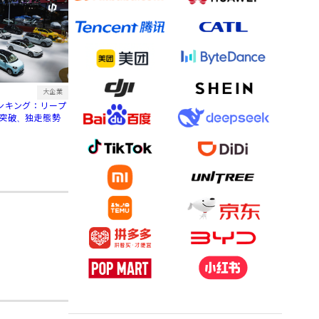
大企業
ランキング：リープ
台突破、独走態勢