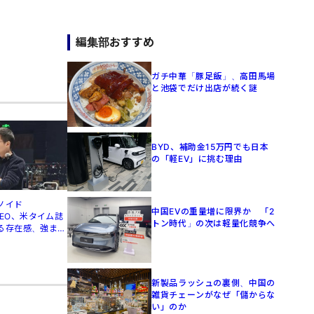
編集部おすすめ
ガチ中華「豚足飯」、高田馬場
と池袋でだけ出店が続く謎
BYD、補助金15万円でも日本
の「軽EV」に挑む理由
ノイド
中国EVの重量増に限界か 「2
」CEO、米タイム誌
トン時代」の次は軽量化競争へ
る存在感、強まる
新製品ラッシュの裏側、中国の
雑貨チェーンがなぜ「儲からな
い」のか