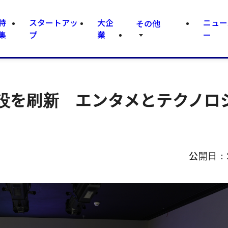
特
スタートアッ
大企
ニュー
その他
集
プ
業
ー
設を刷新 エンタメとテクノロ
公開日：