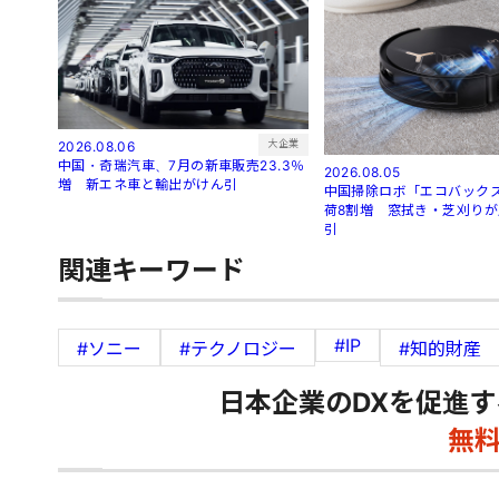
大企業
2026.08.06
中国・奇瑞汽車、7月の新車販売23.3％
2026.08.05
増 新エネ車と輸出がけん引
中国掃除ロボ「エコバック
荷8割増 窓拭き・芝刈り
引
関連キーワード
#IP
#ソニー
#テクノロジー
#知的財産
日本企業のDXを促進す
無