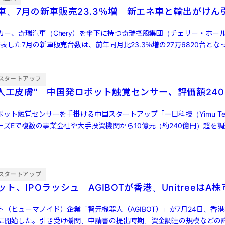
車、7月の新車販売23.3％増 新エネ車と輸出がけん
カー、奇瑞汽車（Chery）を傘下に持つ奇瑞控股集団（チェリー・ホー
表した7月の新車販売台数は、前年同月比23.3％増の27万6820台とな
…]
スタートアップ
"人工皮膚" 中国発ロボット触覚センサー、評価額240
ボット触覚センサーを手掛ける中国スタートアップ「一目科技（Yimu Tech
ーズEで複数の事業会社や大手投資機関から10億元（約240億円）超を
スタートアップ
ト、IPOラッシュ AGIBOTが香港、UnitreeはA
（ヒューマノイド）企業「智元機器人（AGIBOT）」が7月24日、香
に開始した。引き受け機関、申請書の提出時期、資金調達の規模などの