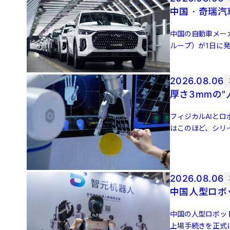
中国・奇瑞汽
中国の自動車メー
ループ）が1日に発
ネルギー車（NEV [
2026.08.06
厚さ3mmの
フィジカルAIとロ
はこのほど、シリ
後の評価額は […]
2026.08.06
中国人型ロボッ
中国の人型ロボット
上場手続きを正式