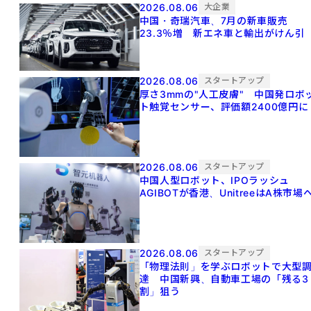
2026.08.06
大企業
中国・奇瑞汽車、7月の新車販売
23.3％増 新エネ車と輸出がけん引
2026.08.06
スタートアップ
厚さ3mmの"人工皮膚" 中国発ロボ
ト触覚センサー、評価額2400億円に
2026.08.06
スタートアップ
中国人型ロボット、IPOラッシュ
AGIBOTが香港、UnitreeはA株市場
2026.08.06
スタートアップ
「物理法則」を学ぶロボットで大型
達 中国新興、自動車工場の「残る3
割」狙う