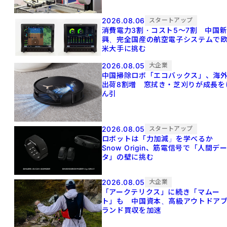
2026.08.06
スタートアップ
消費電力3割・コスト5〜7割 中国
興、完全国産の航空電子システムで
米大手に挑む
2026.08.05
大企業
中国掃除ロボ「エコバックス」、海
出荷8割増 窓拭き・芝刈りが成長を
ん引
2026.08.05
スタートアップ
ロボットは「力加減」を学べるか
Snow Origin、筋電信号で「人間デ
タ」の壁に挑む
2026.08.05
大企業
「アークテリクス」に続き「マムー
ト」も 中国資本、高級アウトドア
ランド買収を加速