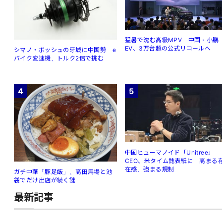
猛暑で沈む高級MPV 中国・小鵬
EV、3万台超の公式リコールへ
シマノ・ボッシュの牙城に中国勢 e
バイク変速機、トルク2倍で挑む
4
5
中国ヒューマノイド「Unitree」
CEO、米タイム誌表紙に 高まる
在感、強まる規制
ガチ中華「豚足飯」、高田馬場と池
袋でだけ出店が続く謎
最新記事