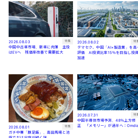
特集
2026.08.03
特
2026.08.02
中国中古車市場、新車に肉薄 主役
テマセク、中国「AI×製造業」を高
はEVへ 残価率改善で需要拡大
評価 AI投資比率15％を目指し投
加速
特
2026.07.31
中国半導体市場予測、48％上方修
正 「メモリー」が過半へ：Omdi
特集
2026.08.01
ガチ中華「豚足飯」、高田馬場と池
袋でだけ出店が続く謎