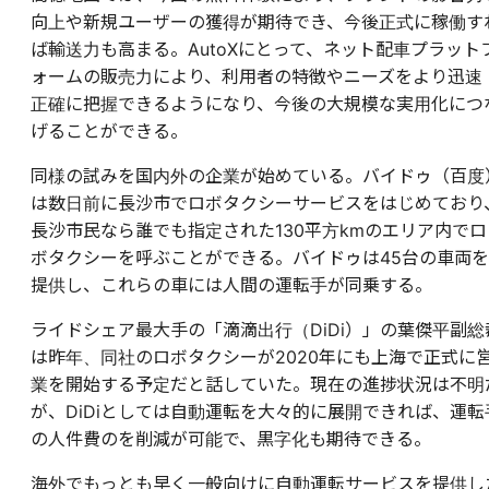
向上や新規ユーザーの獲得が期待でき、今後正式に稼働す
ば輸送力も高まる。AutoXにとって、ネット配車プラット
ォームの販売力により、利用者の特徴やニーズをより迅速
正確に把握できるようになり、今後の大規模な実用化につ
げることができる。
同様の試みを国内外の企業が始めている。バイドゥ（百度
は数日前に長沙市でロボタクシーサービスをはじめており
長沙市民なら誰でも指定された130平方kmのエリア内でロ
ボタクシーを呼ぶことができる。バイドゥは45台の車両を
提供し、これらの車には人間の運転手が同乗する。
ライドシェア最大手の「滴滴出行（DiDi）」の葉傑平副総
は昨年、同社のロボタクシーが2020年にも上海で正式に
業を開始する予定だと話していた。現在の進捗状況は不明
が、DiDiとしては自動運転を大々的に展開できれば、運転
の人件費のを削減が可能で、黒字化も期待できる。
海外でもっとも早く一般向けに自動運転サービスを提供し