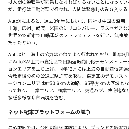
は人間の運転手が同乗しなければならないことになってい
が、走行は自動運転で行われ、人間は緊急時のみ介入する
AutoXによると、過去3年半において、同社は中国の深圳
上海、広州、武漢、米国のシリコンバレー、ラスベガスな
世界の12都市で自動運転のストレステストを行い、無事故
だったという。
AutoXと上海市の協力はかねてより行われており、昨年9
にAutoXが上海市嘉定区で自動運転商用化デモンストレー
ョンエリアを立ち上げ、同年12月には上海の自動運転関連
令改定後の初の公道試験許可を取得。嘉定区のデモンスト
ーションエリアは計53.6kmの道路、65平方kmの区域とな
っており、工業エリア、商業エリア、交通ハブ、住宅地な
多種多様な都市環境を含む。
ネット配車プラットフォームの競争
高徳地図では、今回の無料体験により、ブランドの影響力