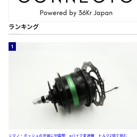
ランキング
1
シマノ・ボッシュの牙城に中国勢 eバイク変速機、トルク2倍で挑む