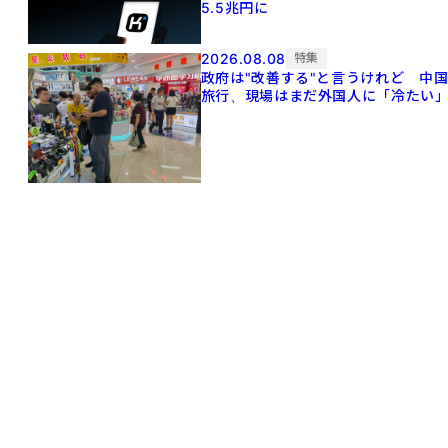
5.5兆円に
2026.08.08
特集
政府は"改善する"と言うけれど 中
旅行、現場はまだ外国人に「冷たい