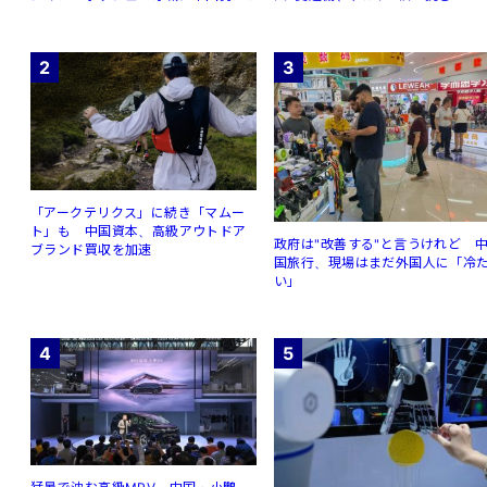
2
3
「アークテリクス」に続き「マムー
ト」も 中国資本、高級アウトドア
政府は"改善する"と言うけれど 
ブランド買収を加速
国旅行、現場はまだ外国人に「冷
い」
4
5