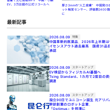
猛暑で沈む高級MPV 中国・小鵬
EV、3万台超の公式リコールへ
厚さ3mmの"人工皮膚" 中国発ロ
ット触覚センサー、評価額2400億
に
最新記事
2026.08.09
特集
中国革新的医薬品、2026年上半期は
イセンスアウト過去最高 国産31品
承認
2026.08.09
スタートアップ
EV検証からフィジカルAI基盤へ
Tsing Standard、1カ月で2度目の
調達
2026.08.09
スタートアップ
設立90日でユニコーン誕生 元アリババ
幹部創業のロボット企業、
「Optimus」を照準に