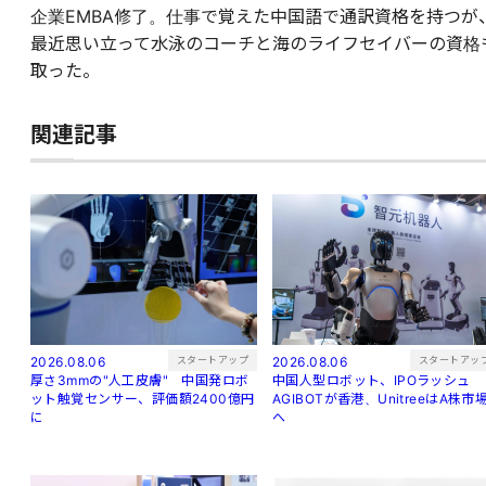
企業EMBA修了。仕事で覚えた中国語で通訳資格を持つが
最近思い立って水泳のコーチと海のライフセイバーの資格
取った。
関連記事
スタートアップ
スタートアッ
2026.08.06
2026.08.06
厚さ3mmの"人工皮膚" 中国発ロボ
中国人型ロボット、IPOラッシュ
ット触覚センサー、評価額2400億円
AGIBOTが香港、UnitreeはA株市
に
へ