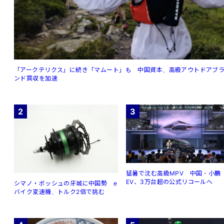
「アークテリクス」に続き「マムート」も 中国資本、高級アウトドアブ
ンド買収を加速
2
3
猛暑で沈む高級MPV 中国・小鵬
EV、3万台超の公式リコールへ
シマノ・ボッシュの牙城に中国勢 e
バイク変速機、トルク2倍で挑む