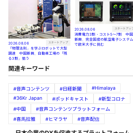
スタートアッ
2026.08.06
消費電力3割・コスト5〜7割 中
新興、完全国産の航空電子システ
スタートアップ
2026.08.06
で欧米大手に挑む
「物理法則」を学ぶロボットで大型
調達 中国新興、自動車工場の「残
る3割」狙う
関連キーワード
#Himalaya
#音声コンテンツ
#日経新聞
#36Kr Japan
#ポッドキャスト
#新型コロナ
#中国
#音声コンテンツプラットフォーム
#喜馬拉雅
#ヒマラヤ
#音声配信
日本企業のDXを促進するプラットフォーム