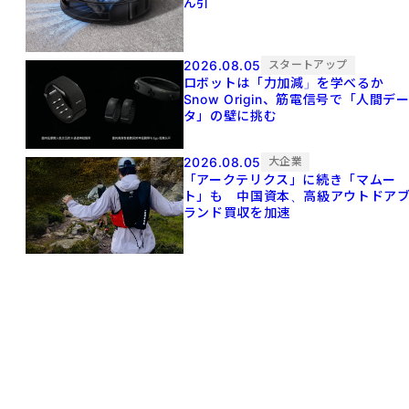
ん引
2026.08.05
スタートアップ
ロボットは「力加減」を学べるか
Snow Origin、筋電信号で「人間デ
タ」の壁に挑む
2026.08.05
大企業
「アークテリクス」に続き「マムー
ト」も 中国資本、高級アウトドア
ランド買収を加速