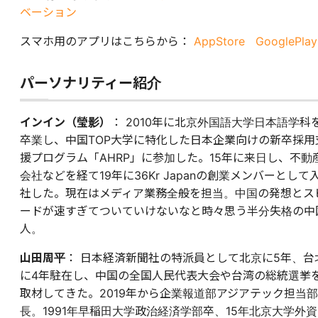
ベーション
スマホ用のアプリはこちらから：
AppStore
GooglePlay
パーソナリティー
紹介
インイン（瑩影）
： 2010年に北京外国語大学日本語学科
卒業し、中国TOP大学に特化した日本企業向けの新卒採用
援プログラム「AHRP」に参加した。15年に来日し、不動
会社などを経て19年に36Kr Japanの創業メンバーとして
社した。現在はメディア業務全般を担当。中国の発想とス
ードが速すぎてついていけないなと時々思う半分失格の中
人。
山田周平
： 日本経済新聞社の特派員として北京に5年、台
に4年駐在し、中国の全国人民代表大会や台湾の総統選挙
取材してきた。2019年から企業報道部アジアテック担当部
長。1991年早稲田大学政治経済学部卒、15年北京大学外資