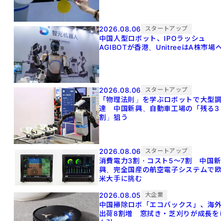
2026.08.06
スタートアップ
中国人型ロボット、IPOラッシュ
AGIBOTが香港、UnitreeはA株市場
2026.08.06
スタートアップ
「物理法則」を学ぶロボットで大型
達 中国新興、自動車工場の「残る3
割」狙う
2026.08.06
スタートアップ
消費電力3割・コスト5〜7割 中国
興、完全国産の航空電子システムで
米大手に挑む
2026.08.05
大企業
中国掃除ロボ「エコバックス」、海
出荷8割増 窓拭き・芝刈りが成長を