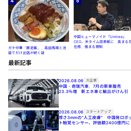
4
5
中国ヒューマノイド「Unitree」
CEO、米タイム誌表紙に 高まる
在感、強まる規制
ガチ中華「豚足飯」、高田馬場と池
袋でだけ出店が続く謎
最新記事
2026.08.06
大企業
中国・奇瑞汽車、7月の新車販売
23.3％増 新エネ車と輸出がけん引
2026.08.06
スタートアップ
厚さ3mmの"人工皮膚" 中国発ロボ
ト触覚センサー、評価額2400億円に