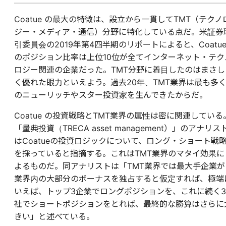
Coatue の最大の特徴は、設立から一貫してTMT（テクノ
ジー・メディア・通信）分野に特化している点だ。米証券
引委員会の2019年第4四半期のリポートによると、Coatu
のポジション比率は上位10位が全てインターネット・テク
ロジー関連の企業だった。TMT分野に着目したのはまさし
く優れた眼力といえよう。過去20年、TMT業界は最も多
のニューリッチやスター投資家を生んできたからだ。
Coatue の投資戦略とTMT業界の属性は密に関連している
「量典投資（TRECA asset management）」のアナリス
はCoatueの投資ロジックについて、ロング・ショート戦
を採っていると指摘する。これはTMT業界のマタイ効果に
よるものだ。同アナリストは「TMT業界では最大手企業が
業界内の大部分のボーナスを独占すると仮定すれば、極端
いえば、トップ3企業でロングポジションを、これに続く3
社でショートポジションをとれば、最終的な勝算はさらに
きい」と述べている。