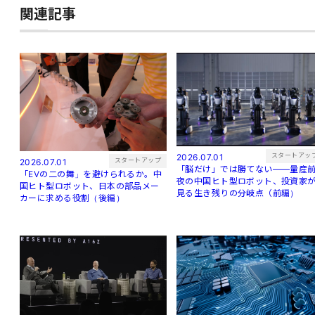
関連記事
スタートアッ
2026.07.01
スタートアップ
2026.07.01
「脳だけ」では勝てない——量産
「EVの二の舞」を避けられるか。中
夜の中国ヒト型ロボット、投資家
国ヒト型ロボット、日本の部品メー
見る生き残りの分岐点（前編）
カーに求める役割（後編）