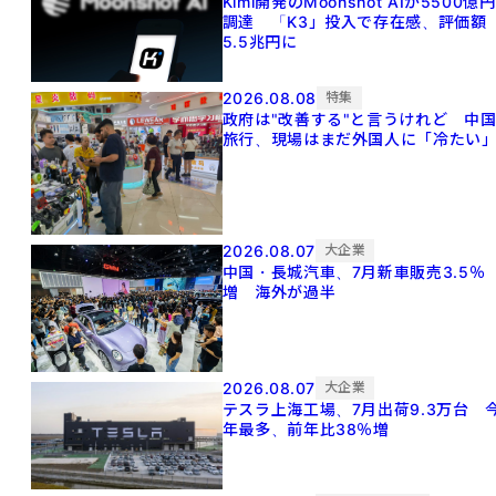
Kimi開発のMoonshot AIが5500億円
調達 「K3」投入で存在感、評価額
5.5兆円に
2026.08.08
特集
政府は"改善する"と言うけれど 中
旅行、現場はまだ外国人に「冷たい
2026.08.07
大企業
中国・長城汽車、7月新車販売3.5％
増 海外が過半
2026.08.07
大企業
テスラ上海工場、7月出荷9.3万台 
年最多、前年比38％増