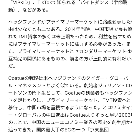
「VIPKID」、TikTokで知られる「バイトダンス（字節跳
動）」などがある。
ヘッジファンドがプライマリーマーケットに路線変更した
由は少なくとも二つある。2014年当時、中国市場で最も
れたTMT資本の多くは未上場だったため、利益を出すため
にはプライマリーマーケットに注力する必要があった。ま
た、プライマリーマーケットとセカンダリーマーケットは
互補完の関係にあるものの、前者の方が圧倒的に有利だか
だ。
Coatueの戦略は米ヘッジファンドのタイガー・グローバ
ル・マネジメントとよく似ている。創始者ジュリアン・ロ
ートソンの門下生として、Coatueの創業者もヘッジファ
ドを足掛かりに、プライマリーマーケット、TMT投資へと
移行し、中国市場を重視するようになった。とはいえタイ
ー・グローバルの中国進出はCoatueよりずっと早い2003
のことで、中国のニューエコノミー業界の歴史を創生期か
追ってきた。国内最大手のECの一つ「京東集団