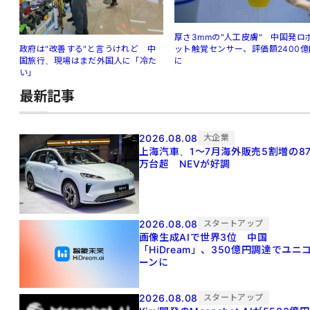
厚さ3mmの"人工皮膚" 中国発ロ
ット触覚センサー、評価額2400億
政府は"改善する"と言うけれど 中
に
国旅行、現場はまだ外国人に「冷た
い」
最新記事
2026.08.08
大企業
上海汽車、1～7月海外販売5割増の8
万台超 NEVが好調
2026.08.08
スタートアップ
画像生成AIで世界3位 中国
「HiDream」、350億円調達でユニ
ーンに
2026.08.08
スタートアップ