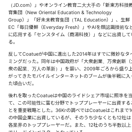
（JD.com）」やオンライン教育二大大手の「新東方科技
育集団（New Oriental Education & Technology
Group）」「好未来教育集団（TAL Education）」、生鮮
EC「毎日優鮮（Everyday Fresh）」やAIを顔認識技術な
に応用する「センスタイム（商湯科技）」などに出資して
る。
反してCoatueが中国に進出した2014年はすでに微妙なタ
ミングだった。同年は中国政府が「大衆創業、万衆創新（
衆の起業、万人の革新）」を謳い、2009年ごろから盛り
がってきたモバイルインターネットのブームが後半戦に入
た頃合いだ。
後れを取ったCoatueは中国のライドシェア市場に照準を
て、この可能性に富む分野でトッププレーヤーに出資する
とを重要戦略とした。36Krの調べではCoatueはこれまで1
の中国企業に出資しているが、そのうち少なくとも12社は
各業界のトッププレーヤーだ。また、12社のうち半数以上