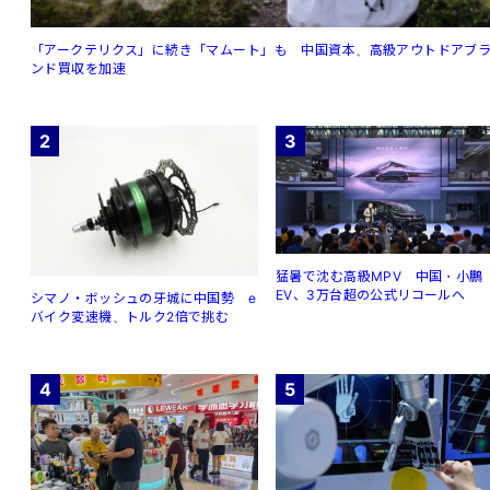
「アークテリクス」に続き「マムート」も 中国資本、高級アウトドアブ
ンド買収を加速
2
3
猛暑で沈む高級MPV 中国・小鵬
EV、3万台超の公式リコールへ
シマノ・ボッシュの牙城に中国勢 e
バイク変速機、トルク2倍で挑む
4
5