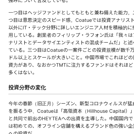
強みについて言及している。
一つ目はヘッジファンドとしてもともと兼ね備えた能力。
つ目は意思決定のスピード感。Coatueでは投資アナリス
以外にIT・テック分野に詳しいエンジニア人材を積極的に
用している。創業者のフィリップ・ラフォン氏は「我々は
ナリストとデータサイエンティストの混成チームだ」と述
ている。三つ目はCoatueの一案件ごとの投資規模が数千
ドル以上とスケールが大きいこと。中国市場でこれほどの
資力があり、なおかつTMTに注力するファンドはそれほど
多くはない。
投資分野の変化
今年の春節（旧正月）シーズン、新型コロナウィルスが猛
を振るう中、Coatueは「高瓴資本（Hillhouse Capital）
と共同で前出のHEYTEAへの出資を主導した。中国国内で
は初めての、オフライン店舗を構えるブランド色の強い企
への投資だ。