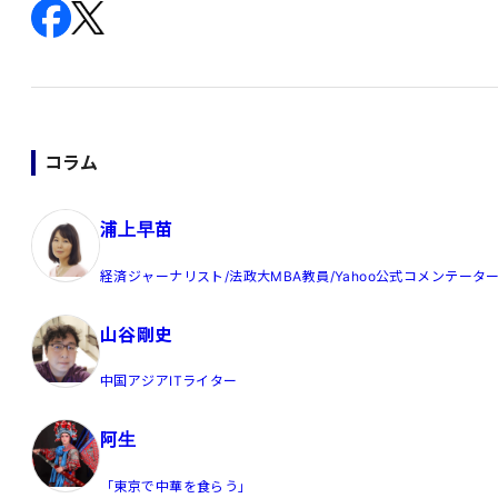
コラム
浦上早苗
経済ジャーナリスト/法政大MBA教員/Yahoo公式コメンテータ
山谷剛史
中国アジアITライター
阿生
「東京で中華を食らう」