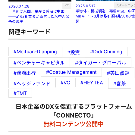
スタートアッ
VC
2025.05.17
2026.04.28
半導体・機械製造に再編の波。中
「革新は米国、量産と普及は中国」
M&A、1～3月は取引額4兆5000
——a16z創業者が直言した米中AI競
超
争の現実
関連キーワード
#Meituan-Dianping
#Didi Chuxing
#投資
#ベンチャーキャピタル
#タイガー・グローバル
#Coatue Management
#滴滴出行
#美団点評
#VC
#HEYTEA
#ヘッジファンド
#喜茶
#TMT
日本企業のDXを促進するプラットフォーム
「CONNECTO」
無料コンテンツ公開中