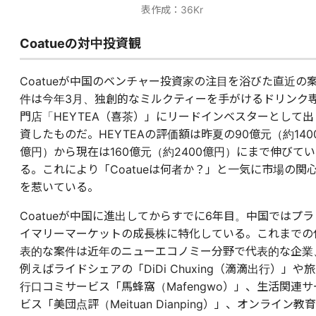
表作成：36Kr
Coatueの対中投資観
Coatueが中国のベンチャー投資家の注目を浴びた直近の
件は今年3月、独創的なミルクティーを手がけるドリンク
門店「HEYTEA（喜茶）」にリードインベスターとして出
資したものだ。HEYTEAの評価額は昨夏の90億元（約140
億円）から現在は160億元（約2400億円）にまで伸びてい
る。これにより「Coatueは何者か？」と一気に市場の関
を惹いている。
Coatueが中国に進出してからすでに6年目。中国ではプラ
イマリーマーケットの成長株に特化している。これまでの
表的な案件は近年のニューエコノミー分野で代表的な企業
例えばライドシェアの「DiDi Chuxing（滴滴出行）」や旅
行口コミサービス「馬蜂窩（Mafengwo）」、生活関連サ
ビス「美団点評（Meituan Dianping）」、オンライン教育