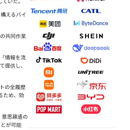
していた。
を構えるバイ
。
書の共同作業
「情報を流
て提供し、
トの全履歴
るため、効
、意思疎通の
ことが可能