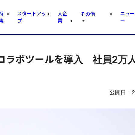
特
スタートアッ
大企
ニュー
その他
集
プ
業
ー
コラボツールを導入 社員2万
公開日：
2