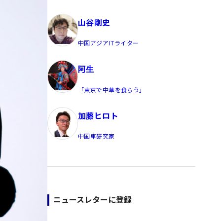
員/Yahoo公式コメンテーター
山谷剛史
中国アジアITライター
阿生
「東京で中華を食らう」
加藤ヒロト
中国車研究家
ニュースレターに登録