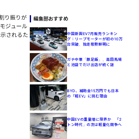
の割り振りが
編集部おすすめ
モジュール
中国新興EV7月販売ランキン
表示されるた
グ：リープモーターが初の10万
台突破、独走態勢鮮明に
ガチ中華「豚足飯」、高田馬場
と池袋でだけ出店が続く謎
BYD、補助金15万円でも日本
の「軽EV」に挑む理由
中国EVの重量増に限界か 「2
トン時代」の次は軽量化競争へ