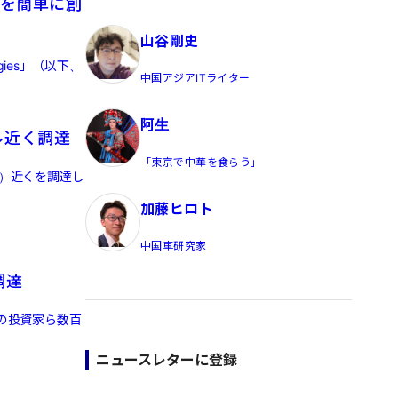
界を簡単に創
員/Yahoo公式コメンテーター
山谷剛史
ies」（以下、
中国アジアITライター
阿生
ル近く調達
「東京で中華を食らう」
円）近くを調達し
加藤ヒロト
中国車研究家
調達
国の投資家ら数百
ニュースレターに登録