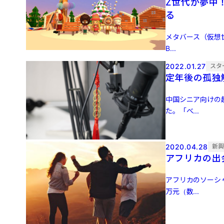
Z世代が夢中
る
メタバース（仮想世
B...
2022.01.27
スタ
定年後の孤独
中国シニア向けの趣
た。「ベ...
2020.04.28
新
アフリカの出
アフリカのソーシャ
万元（数...