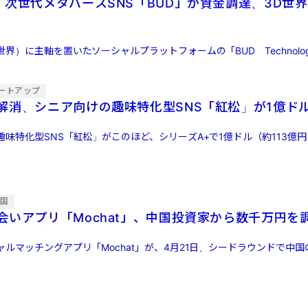
！次世代メタバースSNS「BUD」が資金調達、3D世
界）に主軸を置いたソーシャルプラットフォームの「BUD Technolog
ートアップ
解消、シニア向けの趣味特化型SNS「紅松」が1億ド
味特化型SNS「紅松」がこのほど、シリーズA+で1億ドル（約113億
興国
会いアプリ「Mochat」、中国投資家から数千万円を
ルマッチングアプリ「Mochat」が、4月21日、シードラウンドで中