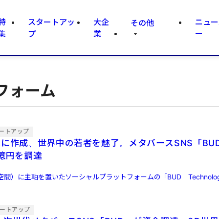
特
スタートアッ
大企
ニュー
その他
集
プ
業
ー
フォーム
ートアップ
単に作成、世界中の若者を魅了。メタバースSNS「BU
8億円を調達
間）に主軸を置いたソーシャルプラットフォームの「BUD Technolog
ートアップ