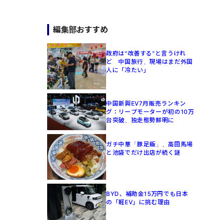
編集部おすすめ
政府は"改善する"と言うけれ
ど 中国旅行、現場はまだ外国
人に「冷たい」
中国新興EV7月販売ランキン
グ：リープモーターが初の10万
台突破、独走態勢鮮明に
ガチ中華「豚足飯」、高田馬場
と池袋でだけ出店が続く謎
BYD、補助金15万円でも日本
の「軽EV」に挑む理由