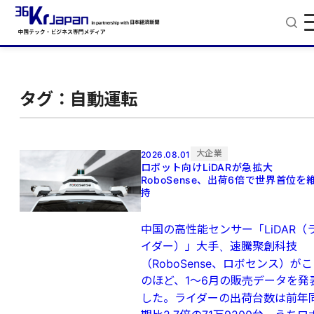
タグ：自動運転
大企業
2026.08.01
ロボット向けLiDARが急拡大
RoboSense、出荷6倍で世界首位を
持
中国の高性能センサー「LiDAR（
イダー）」大手、速騰聚創科技
（RoboSense、ロボセンス）がこ
のほど、1～6月の販売データを発
した。ライダーの出荷台数は前年