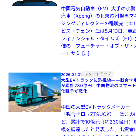
中国電気自動車（EV）大手の小鵬
汽車（Xpeng）の北東⁠欧州担当マ
ジングディレ​クターの程暁光（エ
ビス・チェン）氏は5月13日、英​
フィナンシャル・タイム​ズ（FT）
催​の「フューチャー・オブ・ザ・
ー」‌サミ […]
スタートアップ
2026.05.31
大型EVトラックに熱視線——載合卡
が累計230億円、中国物流のスマー
化競争が激化
中国の大型EVトラックメーカー
「載合卡車（ZTRUCK）」はこの
ど、累計で10億元（約230億円）
模を調達したと発表した。出資者