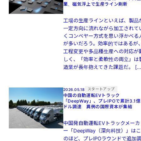
業、磁気浮上で生産ライン刷新
工場の生産ラインといえば、製品
一定方向に流れながら加工されて
くコンベヤー方式を思い浮かべる
が多いだろう。効率的ではあるが
工程変更や多品種生産への対応が
しく、「効率と柔軟性の両立」は
造業が長年抱えてきた課題だ。 […
スタートアップ
2026.05.18
中国の自動運転EVトラック
「DeepWay」、プレIPOで累計3.1億
ドル調達 異例の国際資本が集結
中国発自動運転EVトラックメーカ
ー「DeepWay（深向科技）」はこ
のほど、プレIPOラウンドで追加