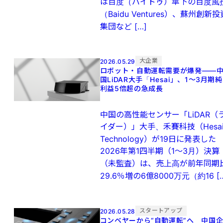
は百度（バイドゥ）傘下の百度風
（Baidu Ventures）、蘇州創新投
集団など […]
大企業
2026.05.29
ロボット・自動運転需要が爆発——
国LiDAR大手「Hesai」、1〜3月期純
利益5倍超の急成長
中国の高性能センサー「LiDAR（
イダー）」大手、禾賽科技（Hesa
Technology）が19日に発表した
2026年第1四半期（1～3月）決算
（未監査）は、売上高が前年同期
29.6％増の6億8000万元（約16 [
スタートアップ
2026.05.28
コンベヤーから“自動運転”へ 中国