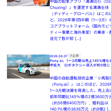
中国の配車アプリ「滴滴出行（DiD
Chuxing）」を運営する滴滴全球
（ディディ・グローバル）はこの
ど、2026年第1四半期（1～3月）
コアプラットフォーム（国内モビ
ティー事業と海外事業）の乗車・
達完了数が前 […]
大企業
2026.06.07
Pony.ai、1〜3月期は売上145%増も
字拡大 ロボタクシー収入が約5倍に
中国の自動運転技術企業「小馬智
（Pony.ai）」 はこのほど、2026
1～3月期決算を発表した。売上高
前年同期比145％増の2億3600万
（約56億6400万円）、粗利益は
140.1％増の3836万元（約9億2 […