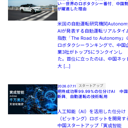
い⋯世界のロボタクシー番付、中国
が躍進した理由
米国の自動運転研究機関Autonom
AIが発表する自動運転リアルタイ
指数「The Road to Autonomy」
ロボタクシーランキングで、中国
業3社がトップ5にランクインし
た。首位に立ったのは、中国ネッ
大 […]
スタートアップ
2026.07.11
把持成功率99.99%の仕分けAI 中国
新興、自動運転の技術転用
人工知能（AI）を活用した仕分け
（ピッキング）ロボットを開発す
中国スタートアップ「寅成智能