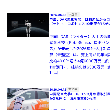
大企業
2026.06.13
中国LiDARの主戦場、自動運転からロ
ボットへ ロボセンス1Q出荷が15倍
中国LiDAR（ライダー）大手の速
聚創科技（RoboSense、ロボセン
ス）が発表した2026年1～3月期
算（未監査）は、売上高が前年同
比約40.0％増の4億6000万元（約
110億円）、純損失は6330万元（
1 […]
大企業
2026.06.12
中国配車大手DiDi、1〜3月の総取引
が3兆円に 海外事業60％増