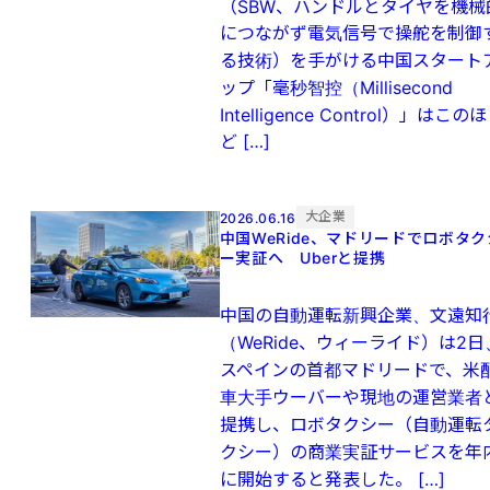
（SBW、ハンドルとタイヤを機械
につながず電気信号で操舵を制御
る技術）を手がける中国スタート
ップ「毫秒智控（Millisecond
Intelligence Control）」はこのほ
ど […]
大企業
2026.06.16
中国WeRide、マドリードでロボタク
ー実証へ Uberと提携
中国の自動運転新興企業、文遠知
（WeRide、ウィーライド）は2日
スペインの首都マドリードで、米
車大手ウーバーや現地の運営業者
提携し、ロボタクシー（自動運転
クシー）の商業実証サービスを年
に開始すると発表した。 […]