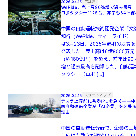
大企業
2026.04.15
WeRide、売上高90％増で過去最
ロボタクシー1125台、赤字も34％縮
中国の自動運転技術開発企業「文
知行（WeRide、ウィーライド）
は3月23日、2025年通期の決算を
発表した。売上高は6億9000万元
（約160億円）を超え、前年比90
増と過去最高を記録した。自動運
タクシー（ロボ […]
スタートアップ
2026.04.15
テスラ上陸前に香港IPOを急ぐ——中
国自動運転企業が「AI企業」を名乗
理由
中国の自動運転分野で、企業の上
に向けた動きが相次いでいる。 自