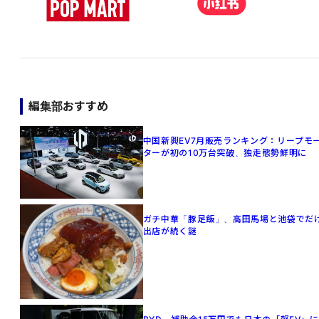
編集部おすすめ
中国新興EV7月販売ランキング：リープモ
ターが初の10万台突破、独走態勢鮮明に
ガチ中華「豚足飯」、高田馬場と池袋でだ
出店が続く謎