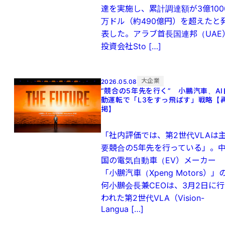
達を実施し、累計調達額が3億100
万ドル（約490億円）を超えたと
表した。アラブ首長国連邦（UAE
投資会社Sto […]
大企業
2026.05.08
“競合の5年先を行く” 小鵬汽車、AI
動運転で「L3をすっ飛ばす」戦略【
掲】
「社内評価では、第2世代VLAは
要競合の5年先を行っている」。
国の電気自動車（EV）メーカー
「小鵬汽車（Xpeng Motors）」
何小鵬会長兼CEOは、3月2日に行
われた第2世代VLA（Vision-
Langua […]