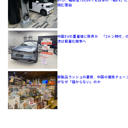
BYD、補助金15万円でも日本の「軽EV」に
挑む理由
中国EVの重量増に限界か 「2トン時代」
次は軽量化競争へ
新製品ラッシュの裏側、中国の雑貨チェー
がなぜ「儲からない」のか