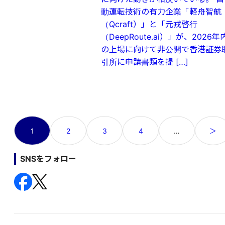
動運転技術の有力企業「軽舟智航
（Qcraft）」と「元戎啓行
（DeepRoute.ai）」が、2026年
の上場に向けて非公開で香港証券
引所に申請書類を提 […]
投
1
2
3
4
…
＞
稿
の
SNSをフォロー
ペ
ー
ジ