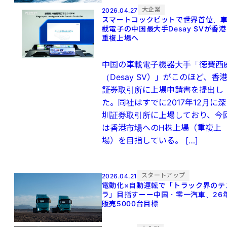
大企業
2026.04.27
スマートコックピットで世界首位、
載電子の中国最大手Desay SVが香港
重複上場へ
中国の車載電子機器大手「徳賽西
（Desay SV）」がこのほど、香
証券取引所に上場申請書を提出し
た。同社はすでに2017年12月に深
圳証券取引所に上場しており、今
は香港市場へのH株上場（重複上
場）を目指している。 […]
スタートアップ
2026.04.21
電動化×自動運転で「トラック界のテ
ラ」目指すーー中国・零一汽車、26
販売5000台目標