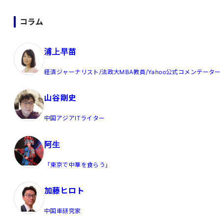
送
り
コラム
浦上早苗
経済ジャーナリスト/法政大MBA教員/Yahoo公式コメンテータ
山谷剛史
中国アジアITライター
阿生
「東京で中華を食らう」
加藤ヒロト
中国車研究家