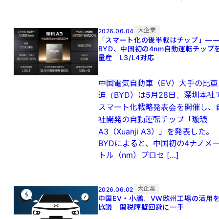
大企業
2026.06.04
「スマート化の後半戦はチップ」—
BYD、中国初の4nm自動運転チップ
量産 L3/L4対応
中国電気自動車（EV）大手の比亜
迪（BYD）は5月28日、深圳本社
スマート化戦略発表会を開催し、
社開発の自動運転チップ「璇璣
A3（Xuanji A3）」を発表した。
BYDによると、中国初の4ナノメ
トル（nm）プロセ […]
大企業
2026.06.02
中国EV・小鵬、VW欧州工場の活用
協議 関税障壁回避に一手