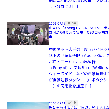
期比2.7倍の71万9200台、うちロ
ット分野は6 […]
大企業
2026.07.18
中国EV「Xpeng」、ロボタクシー参
表明から8カ月で実現 CEO自ら初乗
車
中国ネット大手の百度（バイドゥ
傘下の「蘿蔔快跑（Apollo Go、
ポロ・ゴー）」、小馬智行
（Pony.ai）、文遠知行（WeRide
ウィーライド）などの自動運転企
が自動運転タクシー（ロボタクシ
ー）の商用化を加速 […]
大企業
2026.07.13
勝敗を分けるのは「技術」だけでは