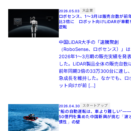
大企業
2026.05.03
ロボセンス、1～3月は販売台数が前
比3倍に ロボット向けLiDARが車載
逆転
中国LiDAR大手の「速騰聚創
（RoboSense、ロボセンス）」は
2026年1～3月期の販売実績を発
した。LiDAR製品全体の販売台数
前年同期3倍の33万300台に達し
急成長を維持した。なかでも、ロ
ット向けが前 […]
スタートアップ
2026.04.30
“船の自動運転は、車より難しい“—
50億円を集めた中国新興が挑む「波
慣性」の壁