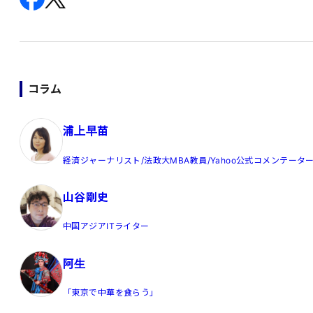
コラム
浦上早苗
経済ジャーナリスト/法政大MBA教員/Yahoo公式コメンテータ
山谷剛史
中国アジアITライター
阿生
「東京で中華を食らう」