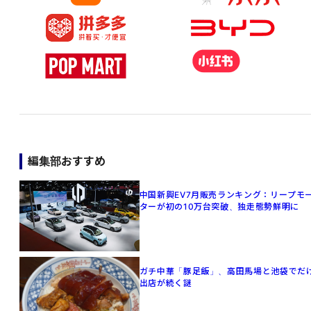
編集部おすすめ
中国新興EV7月販売ランキング：リープモ
ターが初の10万台突破、独走態勢鮮明に
ガチ中華「豚足飯」、高田馬場と池袋でだ
出店が続く謎