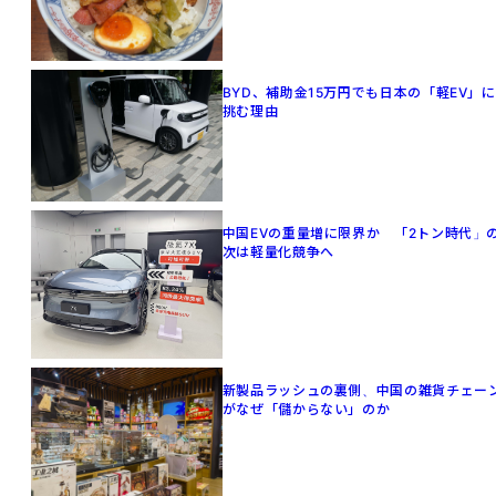
BYD、補助金15万円でも日本の「軽EV」に
挑む理由
中国EVの重量増に限界か 「2トン時代」
次は軽量化競争へ
新製品ラッシュの裏側、中国の雑貨チェー
がなぜ「儲からない」のか