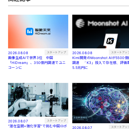
スタートアッ
スタートアップ
2026.08.08
2026.08.08
Kimi開発のMoonshot AIが5500
画像生成AIで世界3位 中国
調達 「K3」投入で存在感、評価
「HiDream」、350億円調達でユニ
5.5兆円に
コーンに
スタートアップ
2026.08.07
"潜在空間×強化学習"で挑む中国ロボ
スタートアッ
2026.08.07