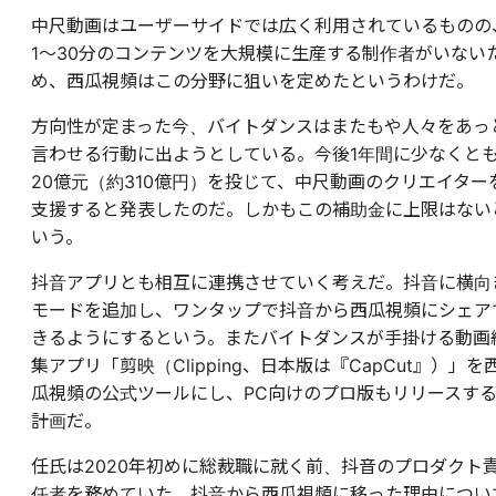
中尺動画はユーザーサイドでは広く利用されているものの
1～30分のコンテンツを大規模に生産する制作者がいない
め、西瓜視頻はこの分野に狙いを定めたというわけだ。
方向性が定まった今、バイトダンスはまたもや人々をあっ
言わせる行動に出ようとしている。今後1年間に少なくと
20億元（約310億円）を投じて、中尺動画のクリエイター
支援すると発表したのだ。しかもこの補助金に上限はない
いう。
抖音アプリとも相互に連携させていく考えだ。抖音に横向
モードを追加し、ワンタップで抖音から西瓜視頻にシェア
きるようにするという。またバイトダンスが手掛ける動画
集アプリ「剪映（Clipping、日本版は『CapCut』）」を
瓜視頻の公式ツールにし、PC向けのプロ版もリリースす
計画だ。
任氏は2020年初めに総裁職に就く前、抖音のプロダクト
任者を務めていた。抖音から西瓜視頻に移った理由につい