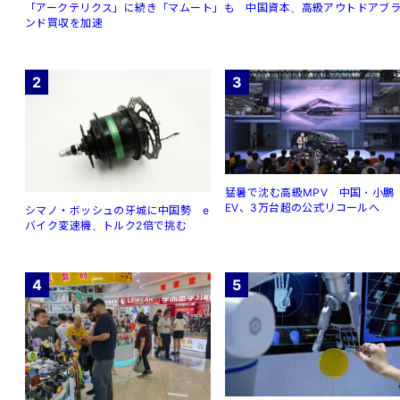
「アークテリクス」に続き「マムート」も 中国資本、高級アウトドアブ
ンド買収を加速
2
3
猛暑で沈む高級MPV 中国・小鵬
EV、3万台超の公式リコールへ
シマノ・ボッシュの牙城に中国勢 e
バイク変速機、トルク2倍で挑む
4
5