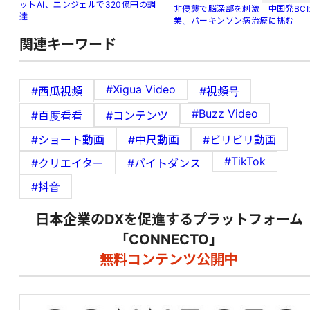
ットAI、エンジェルで320億円の調
非侵襲で脳深部を刺激 中国発BCI
達
業、パーキンソン病治療に挑む
関連キーワード
#Xigua Video
#西瓜視頻
#視頻号
#Buzz Video
#百度看看
#コンテンツ
#ショート動画
#中尺動画
#ビリビリ動画
#TikTok
#クリエイター
#バイトダンス
#抖音
日本企業のDXを促進するプラットフォーム
「CONNECTO」
無料コンテンツ公開中