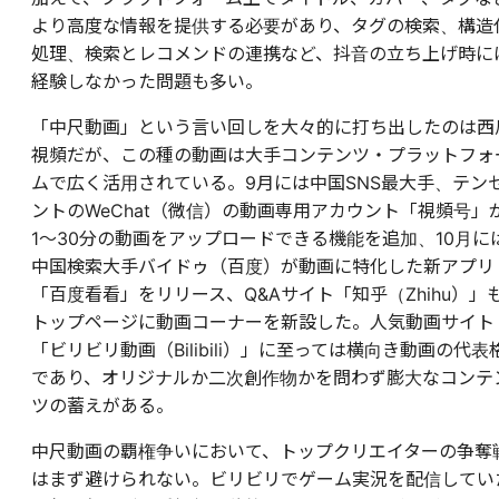
より高度な情報を提供する必要があり、タグの検索、構造
処理、検索とレコメンドの連携など、抖音の立ち上げ時に
経験しなかった問題も多い。
「中尺動画」という言い回しを大々的に打ち出したのは西
視頻だが、この種の動画は大手コンテンツ・プラットフォ
ムで広く活用されている。9月には中国SNS最大手、テン
ントのWeChat（微信）の動画専用アカウント「視頻号」
1～30分の動画をアップロードできる機能を追加、10月に
中国検索大手バイドゥ（百度）が動画に特化した新アプリ
「百度看看」をリリース、Q&Aサイト「知乎（Zhihu）」
トップページに動画コーナーを新設した。人気動画サイト
「ビリビリ動画（Bilibili）」に至っては横向き動画の代表
であり、オリジナルか二次創作物かを問わず膨大なコンテ
ツの蓄えがある。
中尺動画の覇権争いにおいて、トップクリエイターの争奪
はまず避けられない。ビリビリでゲーム実況を配信してい