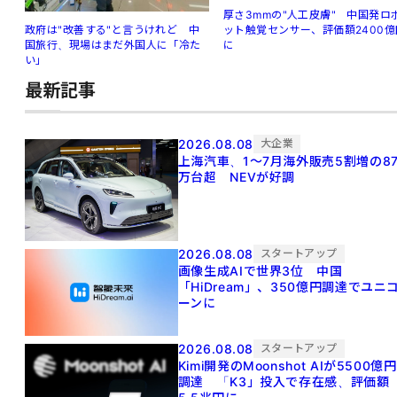
厚さ3mmの"人工皮膚" 中国発ロ
ット触覚センサー、評価額2400億
政府は"改善する"と言うけれど 中
に
国旅行、現場はまだ外国人に「冷た
い」
最新記事
2026.08.08
大企業
上海汽車、1～7月海外販売5割増の8
万台超 NEVが好調
2026.08.08
スタートアップ
画像生成AIで世界3位 中国
「HiDream」、350億円調達でユニ
ーンに
2026.08.08
スタートアップ
Kimi開発のMoonshot AIが5500億円
調達 「K3」投入で存在感、評価額