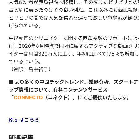
人気配信者が西瓜視頻へ移籍し、その後またビリビリとの
占契約に戻ったのはその良い例だ。これ以外にも西瓜視頻
ビリビリの間では人気配信者を巡って激しい争奪戦が繰り
げられている。
中尺動画のクリエイターに関する西瓜視頻のリポートによ
ば、2020年8月時点で同社に属するアクティブな動画クリ
イターは月間320万人に上り、年初に比べて175％も増加
ているという。
（翻訳・畠中裕子）
■ より多くの中国テックトレンド、業界分析、スタートア
ップ情報について、有料コンテンツサービス
「
CONNECTO
（コネクト）」にてご提供いたします。
原文はこちら
関連記事