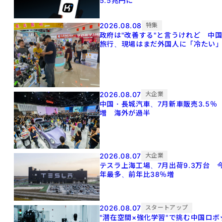
5.5兆円に
2026.08.08
特集
政府は"改善する"と言うけれど 中
旅行、現場はまだ外国人に「冷たい
2026.08.07
大企業
中国・長城汽車、7月新車販売3.5％
増 海外が過半
2026.08.07
大企業
テスラ上海工場、7月出荷9.3万台 
年最多、前年比38％増
2026.08.07
スタートアップ
"潜在空間×強化学習"で挑む中国ロボ