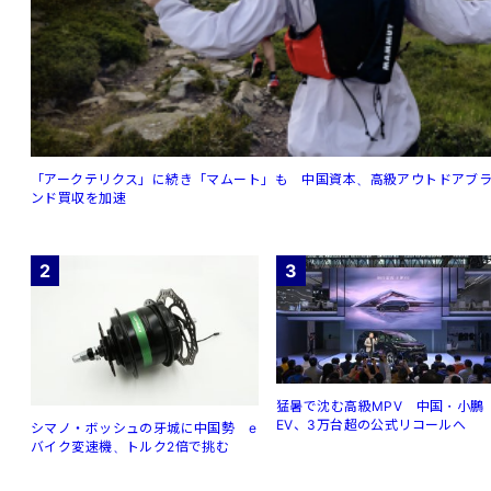
「アークテリクス」に続き「マムート」も 中国資本、高級アウトドアブ
ンド買収を加速
2
3
猛暑で沈む高級MPV 中国・小鵬
EV、3万台超の公式リコールへ
シマノ・ボッシュの牙城に中国勢 e
バイク変速機、トルク2倍で挑む