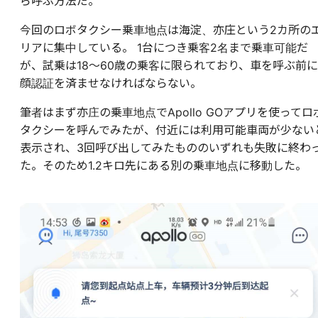
ら呼ぶ方法だ。
今回のロボタクシー乗車地点は海淀、亦庄という2カ所の
リアに集中している。 1台につき乗客2名まで乗車可能だ
が、試乗は18～60歳の乗客に限られており、車を呼ぶ前に
顔認証を済ませなければならない。
筆者はまず亦庄の乗車地点でApollo GOアプリを使ってロ
タクシーを呼んでみたが、付近には利用可能車両が少ない
表示され、3回呼び出してみたもののいずれも失敗に終わ
た。そのため1.2キロ先にある別の乗車地点に移動した。