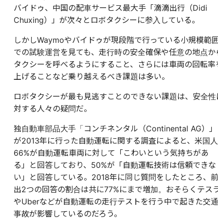
バイドゥ、中国の配車サービス最大手「滴滴出行（Didi
Chuxing）」が次々とロボタクシーに参入している。
しかしWaymoやバイドゥが現段階で行っている小規模範
での試験運営を見ても、走行時の安全確保や任意の地点か
タクシーを呼べるようにすること、さらには車両の回転率
上げることなど乗り越えるべき課題は多い。
ロボタクシーが最も見逃すことのできない課題は、安全性
対する人々の疑問だ。
独自動車部品大手「コンチネンタル（Continental AG）」
が2013年に行った自動運転に関する調査によると、米国人
66%が自動運転車両に対して「こわいという気持ちがあ
る」と回答しており、50%が「自動運転技術は信頼できな
い」と回答している。2018年に同じ質問をしたところ、
出2つの回答の割合は共に77%にまで増加。おそらくテス
やUberなどが自動運転の走行テストを行う中で起きた交
事故が影響しているのだろう。