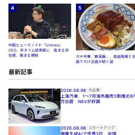
4
5
中国ヒューマノイド「Unitree」
CEO、米タイム誌表紙に 高まる存
在感、強まる規制
ガチ中華「豚足飯」、高田馬場と
袋でだけ出店が続く謎
最新記事
2026.08.08
大企業
上海汽車、1～7月海外販売5割増の8
万台超 NEVが好調
2026.08.08
スタートアップ
画像生成AIで世界3位 中国