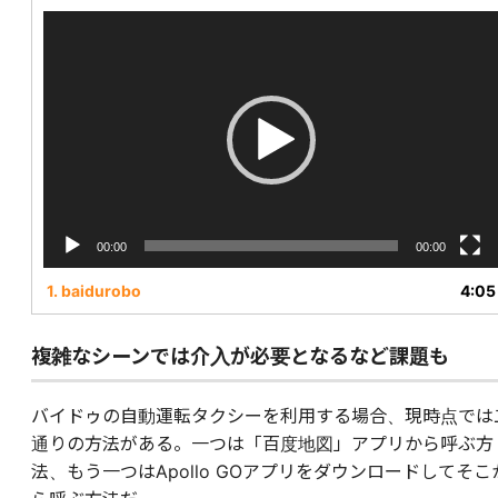
動
画
プ
レ
ー
ヤ
ー
00:00
00:00
1.
baidurobo
4:05
複雑なシーンでは介入が必要となるなど課題も
バイドゥの自動運転タクシーを利用する場合、現時点では
通りの方法がある。一つは「百度地図」アプリから呼ぶ方
法、もう一つはApollo GOアプリをダウンロードしてそこ