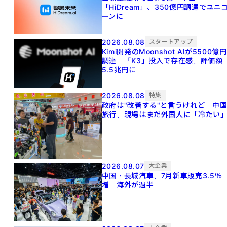
「HiDream」、350億円調達でユニ
ーンに
2026.08.08
スタートアップ
Kimi開発のMoonshot AIが5500億円
調達 「K3」投入で存在感、評価額
5.5兆円に
2026.08.08
特集
政府は"改善する"と言うけれど 中
旅行、現場はまだ外国人に「冷たい
2026.08.07
大企業
中国・長城汽車、7月新車販売3.5％
増 海外が過半