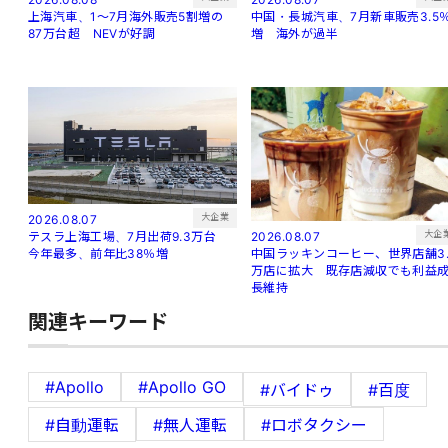
中国・長城汽車、7月新車販売3.5
上海汽車、1～7月海外販売5割増の
増 海外が過半
87万台超 NEVが好調
大企業
2026.08.07
大企
2026.08.07
テスラ上海工場、7月出荷9.3万台
中国ラッキンコーヒー、世界店舗3.
今年最多、前年比38％増
万店に拡大 既存店減収でも利益
長維持
関連キーワード
#Apollo
#Apollo GO
#バイドゥ
#百度
#自動運転
#無人運転
#ロボタクシー