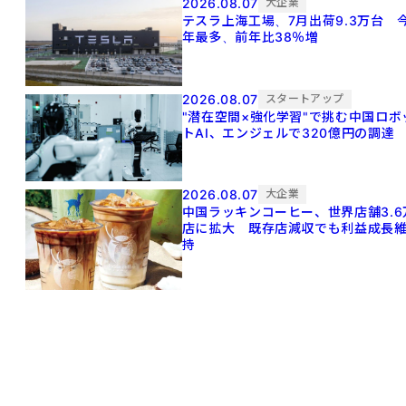
2026.08.07
大企業
テスラ上海工場、7月出荷9.3万台 
年最多、前年比38％増
2026.08.07
スタートアップ
"潜在空間×強化学習"で挑む中国ロボ
トAI、エンジェルで320億円の調達
2026.08.07
大企業
中国ラッキンコーヒー、世界店舗3.6
店に拡大 既存店減収でも利益成長
持