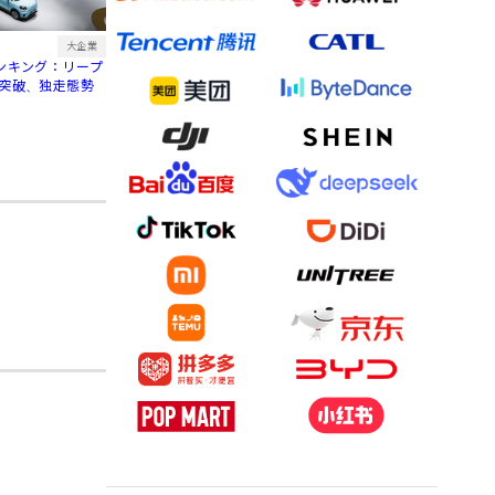
大企業
ランキング：リープ
台突破、独走態勢