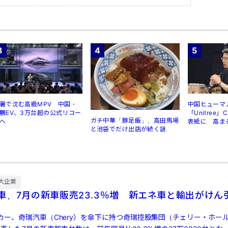
3
4
5
暑で沈む高級MPV 中国・
中国ヒューマ
鵬EV、3万台超の公式リコー
「Unitree
ガチ中華「豚足飯」、高田馬場
へ
表紙に 高ま
と池袋でだけ出店が続く謎
規制
大企業
車、7月の新車販売23.3％増 新エネ車と輸出がけん
カー、奇瑞汽車（Chery）を傘下に持つ奇瑞控股集団（チェリー・ホー