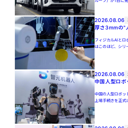
ループ）が1日に発
ネルギー車（NEV [
2026.08.06
厚さ3mmの
フィジカルAIとロ
はこのほど、シリ
後の評価額は […]
2026.08.06
中国人型ロボッ
中国の人型ロボット
上場手続きを正式
かにされていない。