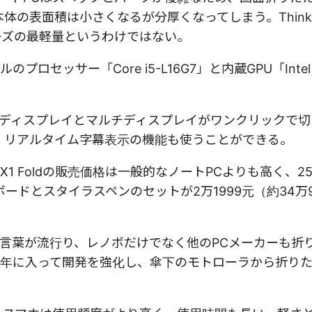
の表面積は小さくなるが分厚くなってしまう。ThinkPa
シリーズの最軽量というわけではない。
ルのプロセッサー「Core i5-L16G7」と内蔵GPU「Intel
よりシングルディスプレイとマルチディスプレイがワンクリックで
、翻訳、リアルタイム字幕表示の機能も使うことができる。
 X1 Foldの販売価格は一般的なノートPCよりも高く、2
ーボードとスタイラスペンのセットが2万1999元（約34万9
言葉が流行り、レノボだけでなく他のPCメーカーも折
年に入って開発を強化し、傘下のモトローラから折り