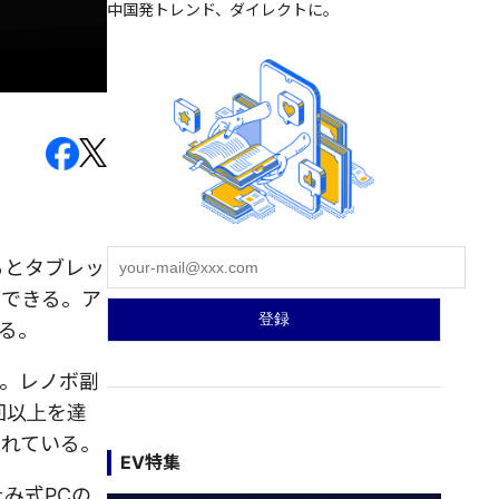
中国発トレンド、ダイレクトに。
するとタブレッ
用できる。ア
る。
。レノボ副
万回以上を達
されている。
EV特集
み式PCの