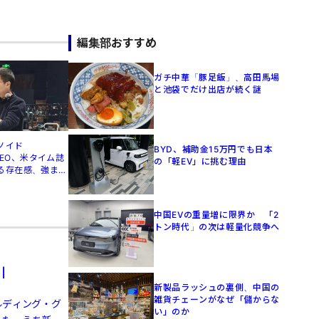
編集部おすすめ
ガチ中華「豚足飯」、高田馬場
と池袋でだけ出店が続く謎
ノイド
BYD、補助金15万円でも日本
」CEO、米タイム誌
の「軽EV」に挑む理由
る存在感、強まる
中国EVの重量増に限界か 「2
トン時代」の次は軽量化競争へ
引
新製品ラッシュの裏側、中国の
雑貨チェーンがなぜ「儲からな
ルディング・グ
い」のか