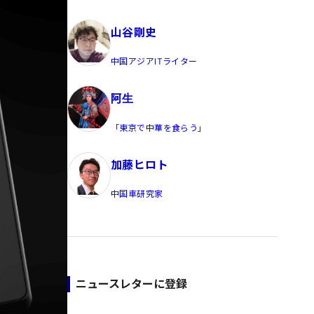
員/Yahoo公式コメンテーター
山谷剛史
中国アジアITライター
阿生
「東京で中華を食らう」
加藤ヒロト
中国車研究家
ニュースレターに登録