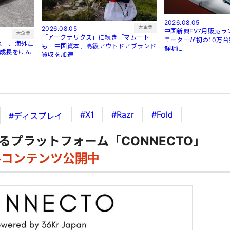
2026.08.05
大企業
2026.08.05
中国新興EV7月販売
大企業
「アークテリクス」に続き「マムート」
モーターが初の10万
ス」、海外出
も 中国資本、高級アウトドアブランド
鮮明に
が成長をけん
買収を加速
#X1
#Razr
#Fold
#ディスプレイ
るプラットフォーム「CONNECTO」
料コンテンツ公開中