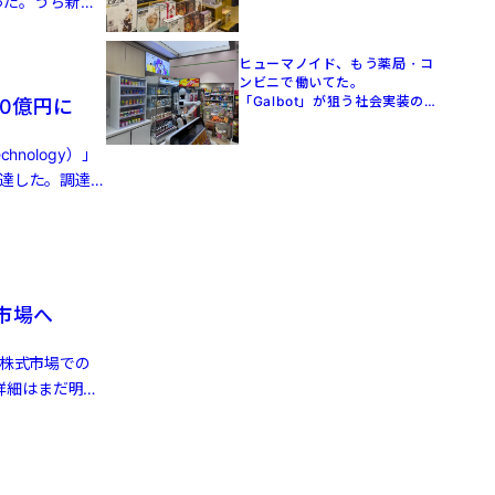
った。うち新エ
ヒューマノイド、もう薬局・コ
ンビニで働いてた。
「Galbot」が狙う社会実装の
0億円に
現在地【駐在員が見た中国】
nology）」
調達した。調達
株市場へ
港株式市場での
詳細はまだ明ら