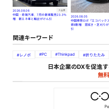
大企業
2026.08.06
中国・奇瑞汽車、7月の新車販売23.3％
2026.08.05
増 新エネ車と輸出がけん引
中国掃除ロボ「エコバック
荷8割増 窓拭き・芝刈り
引
関連キーワード
#PC
#Thinkpad
#レノボ
#折りたたみ
日本企業のDXを促進す
無