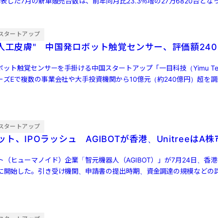
表した7月の新車販売台数は、前年同月比23.3％増の27万6820台とな
…]
スタートアップ
"人工皮膚" 中国発ロボット触覚センサー、評価額240
ボット触覚センサーを手掛ける中国スタートアップ「一目科技（Yimu Tech
ーズEで複数の事業会社や大手投資機関から10億元（約240億円）超を
スタートアップ
ト、IPOラッシュ AGIBOTが香港、UnitreeはA
（ヒューマノイド）企業「智元機器人（AGIBOT）」が7月24日、香
に開始した。引き受け機関、申請書の提出時期、資金調達の規模などの
「宇樹科 […]