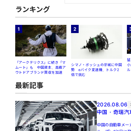
ランキング
1
2
猛
「アークテリクス」に続き「マ
シマノ・ボッシュの牙城に中国
小
ムート」も 中国資本、高級ア
勢 eバイク変速機、トルク2
ル
ウトドアブランド買収を加速
倍で挑む
最新記事
2026.08.06
中国・奇瑞汽
中国の自動車メー