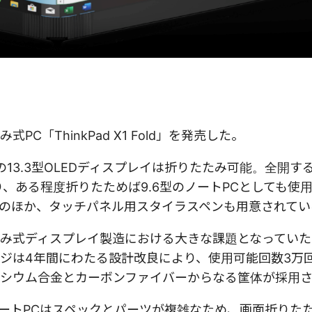
「ThinkPad X1 Fold」を発売した。
×1536の13.3型OLEDディスプレイは折りたたみ可能。全開
、ある程度折りたためば9.6型のノートPCとしても使
のほか、タッチパネル用スタイラスペンも用意されてい
み式ディスプレイ製造における大きな課題となっていた
ldのヒンジは4年間にわたる設計改良により、使用可能回数3
シウム合金とカーボンファイバーからなる筐体が採用
ートPCはスペックとパーツが複雑なため、画面折りたた