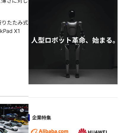
と薄さに対し
折りたたみ式
ad X1
企業特集