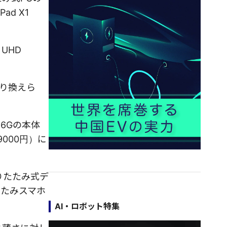
d X1
 UHD
切り換えら
56Gの本体
000円）に
りたたみ式デ
たたみスマホ
AI・ロボット特集