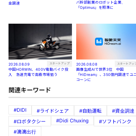
バ幹部創業のロボット企業、
金調達
「Optimus」を照準に
スタートアップ
スタートアッ
2026.08.09
2026.08.08
中国HORWIN、400V電動バイク投
画像生成AIで世界3位 中国
入 急速充電で高級市場狙う
「HiDream」、350億円調達でユ
コーンに
関連キーワード
#DIDI
#ライドシェア
#自動運転
#資金調達
#Didi Chuxing
#ロボタクシー
#ソフトバンク
#滴滴出行