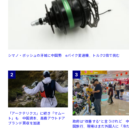
シマノ・ボッシュの牙城に中国勢 eバイク変速機、トルク2倍で挑む
2
3
「アークテリクス」に続き「マムー
ト」も 中国資本、高級アウトドア
政府は"改善する"と言うけれど 
ブランド買収を加速
国旅行、現場はまだ外国人に「冷