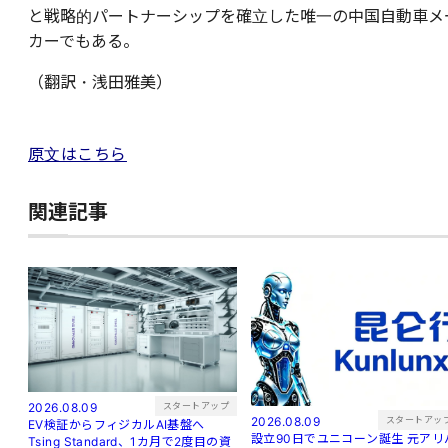
と戦略的パートナーシップを確立した唯一の中国自動車メ
カーでもある。
（翻訳・浅田雅美）
原文はこちら
関連記事
スタートアップ
2026.08.09
スタートアッ
2026.08.09
EV検証からフィジカルAI基盤へ
設立90日でユニコーン誕生 元アリバ
Tsing Standard、1カ月で2度目の資