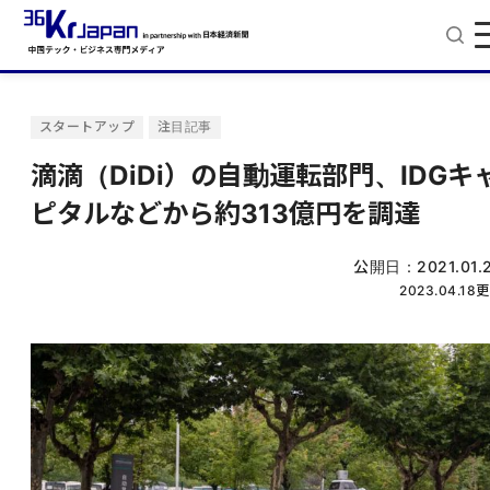
スタートアップ
注目記事
滴滴（DiDi）の自動運転部門、IDGキ
ピタルなどから約313億円を調達
公開日：
2021.01.
2023.04.18
更