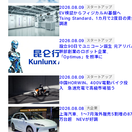
2026.08.09
スタートアップ
EV検証からフィジカルAI基盤へ
Tsing Standard、1カ月で2度目の
調達
2026.08.09
スタートアップ
設立90日でユニコーン誕生 元アリババ
幹部創業のロボット企業、
「Optimus」を照準に
2026.08.09
スタートアップ
中国HORWIN、400V電動バイク投
入 急速充電で高級市場狙う
2026.08.08
大企業
上海汽車、1～7月海外販売5割増の8
万台超 NEVが好調