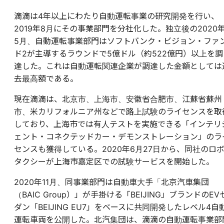
滴滴は4年以上にわたり自動運転事業の研究開発を行い、
2019年8月にその事業部門を分社化した。
独立後の2020
5月、自動運転事業部門はソフトバンク・ビジョン・ファ
ド2が主導するラウンドで5億ドル（約522億円）以上を調
達した。これは自動運転関連企業が調達した金額としては
去最高額である。
現在滴滴は、北京市、上海市、安徽省合肥市、江蘇省蘇州
市、米カリフォルニア州などで路上試験のライセンスを取
しており、上海市では有人テストを実施できる「インテリ
ェント・コネクテッドカー・デモンストレーション」のラ
センスも獲得している。2020年6月27日から、同社のロ
タクシーが上海市嘉定区での試験サービスを開始した。
2020年11月、同事業部門は自動車大手「北京汽車集団
（BAIC Group）」が手掛ける「BEIJING」ブランドのEV
ダン「BEIJING EU7」をベースに共同開発したレベル4自
運転車両を公開した。北汽集団は、滴滴の自動運転事業部