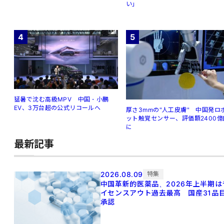
い」
4
5
猛暑で沈む高級MPV 中国・小鵬
EV、3万台超の公式リコールへ
厚さ3mmの"人工皮膚" 中国発ロ
ット触覚センサー、評価額2400億
に
最新記事
2026.08.09
特集
中国革新的医薬品、2026年上半期は
イセンスアウト過去最高 国産31品
承認