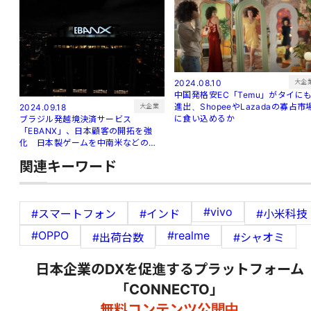
大企
2024.08.10
中国発格安EC「Temu」がタイに
進出、ShopeeやLazadaの寡占市
大企業
2024.09.18
に食い込めるか
ブラジル発越境決済サービス
「EBANX」、日本顧客の開拓を強
化 日本製ゲームを中南米などの新
興市場へ
関連キーワード
#vivo
#スマートフォン
#インド
#小米科技
#OPPO
#realme
#出荷台数
#シャオミ
日本企業のDXを促進するプラットフォーム
「CONNECTO」
無料コンテンツ公開中