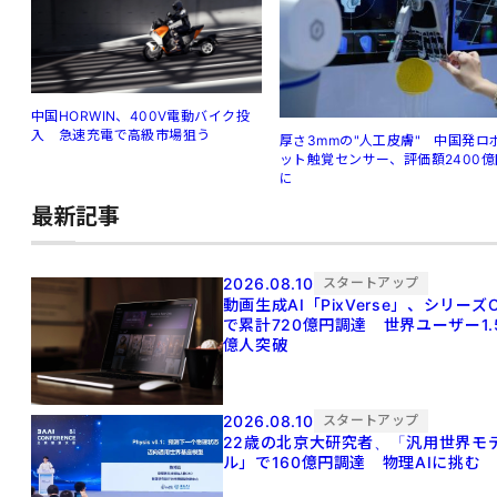
中国HORWIN、400V電動バイク投
入 急速充電で高級市場狙う
厚さ3mmの"人工皮膚" 中国発ロ
ット触覚センサー、評価額2400億
に
最新記事
2026.08.10
スタートアップ
動画生成AI「PixVerse」、シリーズ
で累計720億円調達 世界ユーザー1.
億人突破
2026.08.10
スタートアップ
22歳の北京大研究者、「汎用世界モ
ル」で160億円調達 物理AIに挑む