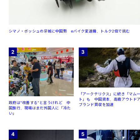
シマノ・ボッシュの牙城に中国勢 eバイク変速機、トルク2倍で挑む
2
3
「アークテリクス」に続き「マム
ト」も 中国資本、高級アウトド
政府は"改善する"と言うけれど 中
ブランド買収を加速
国旅行、現場はまだ外国人に「冷た
い」
4
5