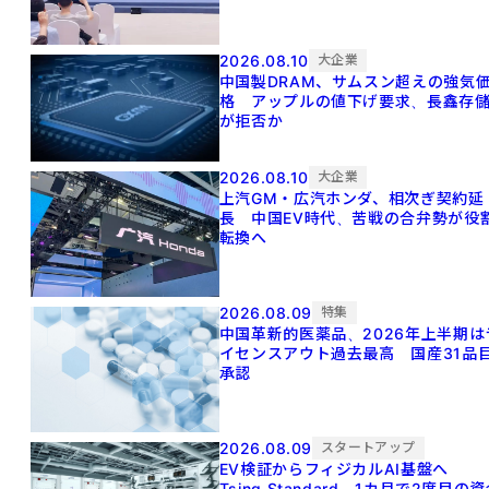
2026.08.10
大企業
中国製DRAM、サムスン超えの強気
格 アップルの値下げ要求、長鑫存
が拒否か
2026.08.10
大企業
上汽GM・広汽ホンダ、相次ぎ契約延
長 中国EV時代、苦戦の合弁勢が役
転換へ
2026.08.09
特集
中国革新的医薬品、2026年上半期は
イセンスアウト過去最高 国産31品
承認
2026.08.09
スタートアップ
EV検証からフィジカルAI基盤へ
Tsing Standard、1カ月で2度目の