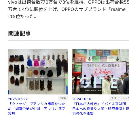
vivoは出荷台数770万台で3位を維持、OPPOは出荷台数55
万台で4位に順位を上げ、OPPOのサブブランド「realme
は5位だった。
関連記事
特集
スタートアッ
2025.06.22
2024.10.16
「ウィッグ」でアフリカ市場をつか
「日本が大好き」ドバイ未来財団
め 湖南企業が中国・アフリカ博で
日本への投資や大学・研究機関と
攻勢
力強化を希望