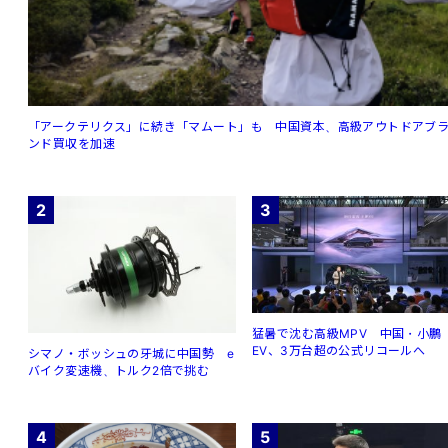
「アークテリクス」に続き「マムート」も 中国資本、高級アウトドアブ
ンド買収を加速
2
3
猛暑で沈む高級MPV 中国・小鵬
EV、3万台超の公式リコールへ
シマノ・ボッシュの牙城に中国勢 e
バイク変速機、トルク2倍で挑む
4
5