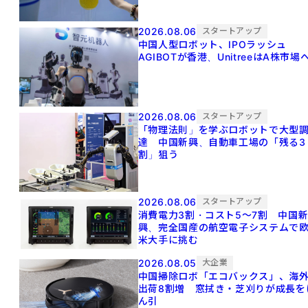
2026.08.06
スタートアップ
中国人型ロボット、IPOラッシュ
AGIBOTが香港、UnitreeはA株市場
2026.08.06
スタートアップ
「物理法則」を学ぶロボットで大型
達 中国新興、自動車工場の「残る3
割」狙う
2026.08.06
スタートアップ
消費電力3割・コスト5〜7割 中国
興、完全国産の航空電子システムで
米大手に挑む
2026.08.05
大企業
中国掃除ロボ「エコバックス」、海
出荷8割増 窓拭き・芝刈りが成長を
ん引