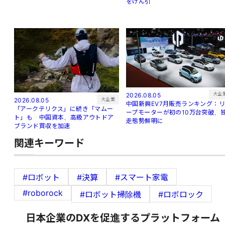
をけん引
大企
2026.08.05
大企業
2026.08.05
中国新興EV7月販売ランキング：
「アークテリクス」に続き「マムー
ープモーターが初の10万台突破、
ト」も 中国資本、高級アウトドア
走態勢鮮明に
ブランド買収を加速
関連キーワード
#ロボット
#決算
#スマート家電
#roborock
#ロボット掃除機
#ロボロック
日本企業のDXを促進するプラットフォーム