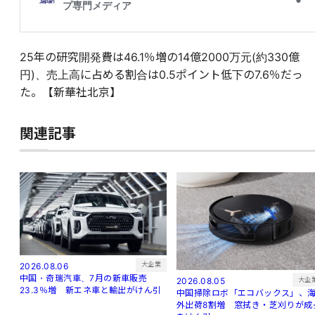
25年の研究開発費は46.1％増の14億2000万元(約330億
円)、売上高に占める割合は0.5ポイント低下の7.6％だっ
た。【新華社北京】
関連記事
大企業
2026.08.06
中国・奇瑞汽車、7月の新車販売
大企
2026.08.05
23.3％増 新エネ車と輸出がけん引
中国掃除ロボ「エコバックス」、
外出荷8割増 窓拭き・芝刈りが成