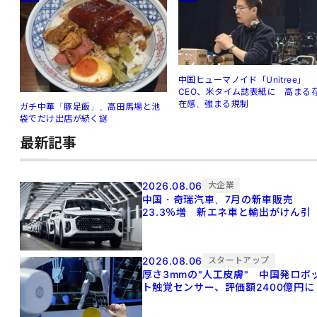
中国ヒューマノイド「Unitree」
CEO、米タイム誌表紙に 高まる
在感、強まる規制
ガチ中華「豚足飯」、高田馬場と池
袋でだけ出店が続く謎
最新記事
2026.08.06
大企業
中国・奇瑞汽車、7月の新車販売
23.3％増 新エネ車と輸出がけん引
2026.08.06
スタートアップ
厚さ3mmの"人工皮膚" 中国発ロボ
ト触覚センサー、評価額2400億円に