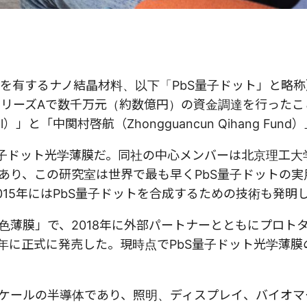
を有するナノ結晶材料、以下「PbS量子ドット」と略
）」が、シリーズAで数千万元（約数億円）の資金調達を行った
l）」と「中関村啓航（Zhongguancun Qihang Fund
S量子ドット光学薄膜だ。同社の中心メンバーは北京理工大
あり、この研究室は世界で最も早くPbS量子ドットの実
15年にはPbS量子ドットを合成するための技術も発明
色薄膜」で、2018年に外部パートナーとともにプロト
20年に正式に発売した。現時点でPbS量子ドット光学薄
ケールの半導体であり、照明、ディスプレイ、バイオマ