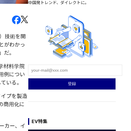
中国発トレンド、ダイレクトに。
称）技術を開
ことがわかっ
）」だ。
学材料学院
用例につい
している。
タイプを製造
膜の商用化に
EV特集
ーカー、イ