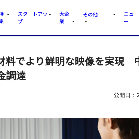
特
スタートアッ
大企
ニュー
その他
集
プ
業
ー
材料でより鮮明な映像を実現 
金調達
公開日：