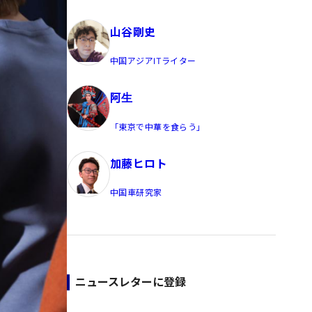
員/Yahoo公式コメンテーター
山谷剛史
中国アジアITライター
阿生
「東京で中華を食らう」
加藤ヒロト
中国車研究家
ニュースレターに登録