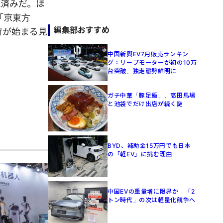
売済みだ。ほ
「京東方
編集部おすすめ
荷が始まる見
中国新興EV7月販売ランキン
グ：リープモーターが初の10万
台突破、独走態勢鮮明に
ガチ中華「豚足飯」、高田馬場
と池袋でだけ出店が続く謎
BYD、補助金15万円でも日本
の「軽EV」に挑む理由
中国EVの重量増に限界か 「2
トン時代」の次は軽量化競争へ