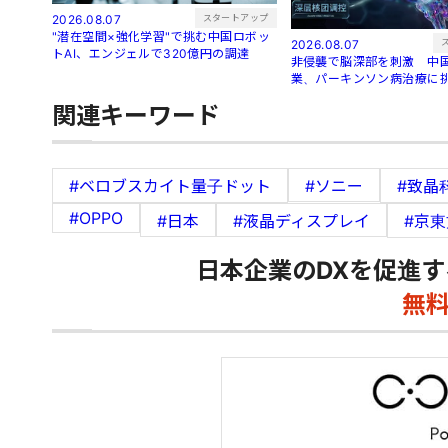
スタートアップ
2026.08.07
"潜在空間×強化学習"で挑む中国ロボッ
2026.08.07
トAI、エンジェルで320億円の調達
非侵襲で脳深部を刺激 中国
業、パーキンソン病治療に
関連キーワード
#ベロブスカイト量子ドット
#ソニー
#致晶
#OPPO
#日本
#液晶ディスプレイ
#京東
日本企業のDXを促進す
無