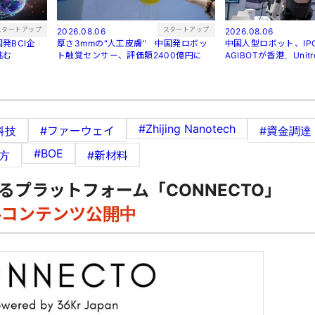
スタートアップ
スタートアップ
2026.08.06
2026.08.06
発BCI企
厚さ3mmの"人工皮膚" 中国発ロボッ
中国人型ロボット、I
挑む
ト触覚センサー、評価額2400億円に
AGIBOTが香港、Uni
#Zhijing Nanotech
科技
#ファーウェイ
#資金調達
#BOE
方
#新材料
るプラットフォーム「CONNECTO」
料コンテンツ公開中