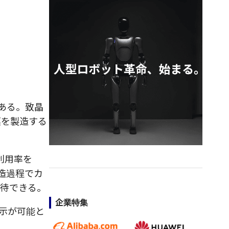
ある。致晶
膜を製造する
利用率を
造過程でカ
期待できる。
企業特集
示が可能と