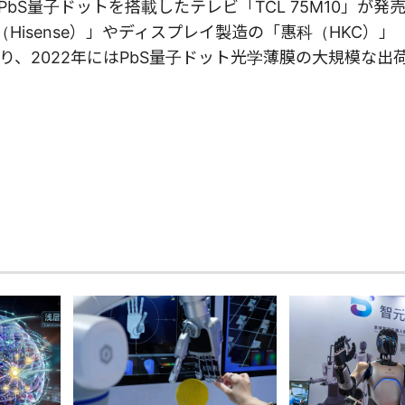
PbS量子ドットを搭載したテレビ「TCL 75M10」が発
（Hisense）」やディスプレイ製造の「惠科（HKC）」
り、2022年にはPbS量子ドット光学薄膜の大規模な出