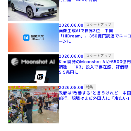
2026.08.08
スタートアップ
画像生成AIで世界3位 中国
「HiDream」、350億円調達でユニ
ーンに
2026.08.08
スタートアップ
Kimi開発のMoonshot AIが5500億円
調達 「K3」投入で存在感、評価額
5.5兆円に
2026.08.08
特集
政府は"改善する"と言うけれど 中
旅行、現場はまだ外国人に「冷たい