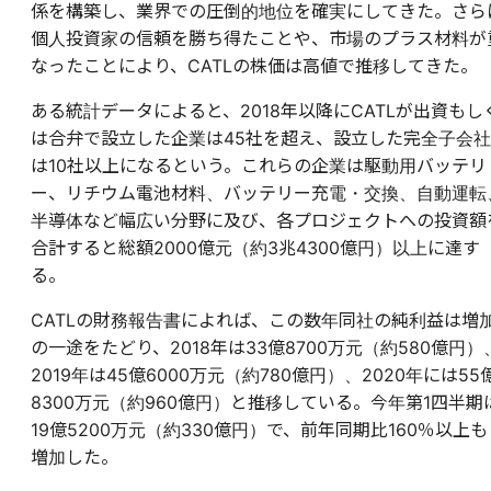
係を構築し、業界での圧倒的地位を確実にしてきた。さら
個人投資家の信頼を勝ち得たことや、市場のプラス材料が
なったことにより、CATLの株価は高値で推移してきた。
ある統計データによると、2018年以降にCATLが出資もし
は合弁で設立した企業は45社を超え、設立した完全子会社
は10社以上になるという。これらの企業は駆動用バッテリ
ー、リチウム電池材料、バッテリー充電・交換、自動運転
半導体など幅広い分野に及び、各プロジェクトへの投資額
合計すると総額2000億元（約3兆4300億円）以上に達す
る。
CATLの財務報告書によれば、この数年同社の純利益は増
の一途をたどり、2018年は33億8700万元（約580億円）
2019年は45億6000万元（約780億円）、2020年には55
8300万元（約960億円）と推移している。今年第1四半期
19億5200万元（約330億円）で、前年同期比160％以上も
増加した。