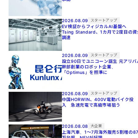
2026.08.09
スタートアップ
EV検証からフィジカルAI基盤へ
Tsing Standard、1カ月で2度目の
調達
2026.08.09
スタートアップ
設立90日でユニコーン誕生 元アリババ
幹部創業のロボット企業、
「Optimus」を照準に
2026.08.09
スタートアップ
中国HORWIN、400V電動バイク投
入 急速充電で高級市場狙う
2026.08.08
大企業
上海汽車、1～7月海外販売5割増の8
万台超 NEVが好調