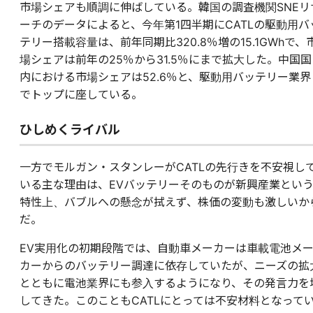
市場シェアも順調に伸ばしている。韓国の調査機関SNEリ
ーチのデータによると、今年第1四半期にCATLの駆動用バ
テリー搭載容量は、前年同期比320.8％増の15.1GWhで、
場シェアは前年の25％から31.5％にまで拡大した。中国国
内における市場シェアは52.6％と、駆動用バッテリー業界
でトップに座している。
ひしめくライバル
一方でモルガン・スタンレーがCATLの先行きを不安視し
いる主な理由は、EVバッテリーそのものが新興産業とい
特性上、バブルへの懸念が拭えず、株価の変動も激しいか
だ。
EV実用化の初期段階では、自動車メーカーは車載電池メ
カーからのバッテリー調達に依存していたが、ニーズの拡
とともに電池業界にも参入するようになり、その発言力を
してきた。このこともCATLにとっては不安材料となって