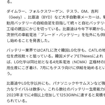
る。
ダイムラー、フォルクスワーゲン、テスラ、GM、吉利
（Geely）、比亜迪（BYD）など大手自動車メーカーは、
動用バッテリーの自給自足を目指して続々と自社バッテリ
工場の建設にかじを切っている。比亜迪は今年下半期から
次世代の車載電池「ブレード・バッテリー」を社外にも供
し始めることを発表した。
バッテリー業界ではCATLに次ぐ韓国LG化学も、CATLの
位を虎視眈々と狙っている。韓国メディアETNewsによれ
ば、LG化学は同社初となる4元系電池（NCMA）正極材の
用生産にこぎ着け、7月にもテスラ向けに供給を始めると
う。
比亜迪やLG化学以外にも、パナソニックやサムスンなど
力なライバルは数多い。これら数社のバッテリー生産能力
2023年までに4倍以上増加して1253GWhに達すると見積
られている。