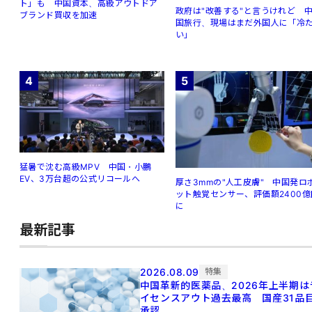
ト」も 中国資本、高級アウトドア
政府は"改善する"と言うけれど 
ブランド買収を加速
国旅行、現場はまだ外国人に「冷
い」
4
5
猛暑で沈む高級MPV 中国・小鵬
EV、3万台超の公式リコールへ
厚さ3mmの"人工皮膚" 中国発ロ
ット触覚センサー、評価額2400億
に
最新記事
2026.08.09
特集
中国革新的医薬品、2026年上半期は
イセンスアウト過去最高 国産31品
承認