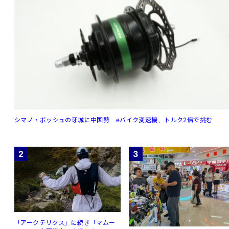
シマノ・ボッシュの牙城に中国勢 eバイク変速機、トルク2倍で挑む
2
3
「アークテリクス」に続き「マムー