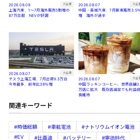
大企
大企業
2026.08.07
2026.08.08
中国・長城汽車、7月新車販売3.5
上海汽車、1～7月海外販売5割増の
増 海外が過半
87万台超 NEVが好調
大企業
2026.08.07
大企
2026.08.07
テスラ上海工場、7月出荷9.3万台
中国ラッキンコーヒー、世界店舗3.
今年最多、前年比38％増
万店に拡大 既存店減収でも利益
長維持
関連キーワード
#時価総額
#車載電池
#ナトリウムイオン電池
#EV
#比亜迪
#バッテリー
#寧徳時代