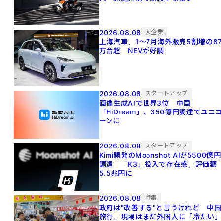
2026.08.08
大企業
上海汽車、1～7月海外販売5割増の8
万台超 NEVが好調
2026.08.08
スタートアップ
画像生成AIで世界3位 中国
「HiDream」、350億円調達でユニ
ーンに
2026.08.08
スタートアップ
Kimi開発のMoonshot AIが5500億円
調達 「K3」投入で存在感、評価額
5.5兆円に
2026.08.08
特集
政府は"改善する"と言うけれど 中
旅行、現場はまだ外国人に「冷たい