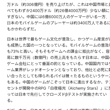
万ドル（約306億円）を売り上げたが、これは中国市場と
べてもわずか2400万ドル（約26億4000万円）少ない額に
すぎない。中国には6億6000万人のゲーマーがいる一方、
日本のモバイルゲームのプレーヤーは約3400万人である
もかかわらずだ。
日本は世界で最もゲーム文化が普及し、かつゲーム産業が
も成熟した国の一つとなっている。モバイルゲームの普及
も73％と高い。そもそもゲームへの課金に抵抗がなく、容
易に数千万元（数億円）の売上高をもたらす日本は、中国
ゲーム会社にとって垂涎の的となっている。中国国内では
ーム業界がレッドオーシャンとなっており、他社と必死に
い合ったとしても得られるパイは微々たるものというケー
もある。中国のゲームがこぞって日本に進出するなか、テ
セントが開発中のRPG「白夜極光（Alchemy Stars）」に
っては日本で先行してクローズドβテストが実施されてい
る。