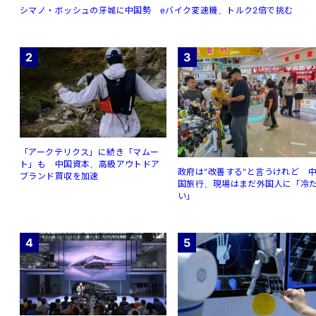
シマノ・ボッシュの牙城に中国勢 eバイク変速機、トルク2倍で挑む
2
3
「アークテリクス」に続き「マムー
ト」も 中国資本、高級アウトドア
政府は"改善する"と言うけれど 
ブランド買収を加速
国旅行、現場はまだ外国人に「冷
い」
4
5