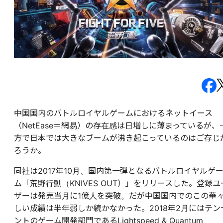
中国国内のバトルロイヤルゲームにおけるネットイース
（NetEase＝網易）の存在感は日増しに薄まっているが、
方で日本では大きなブームが沸き起こっているのはご存じ
ろうか。
同社は2017年10月、国内第一弾となるバトルロイヤルゲ
ム「荒野行動（KNIVES OUT）」をリリースした。登録ユ
ザーは発売当月に1億人を突破。だが中国国内でのこの華
しい成績は半年弱しか続かなかった。2018年2月にはテン
ントのゲーム開発部門であるLightspeed & Quantum