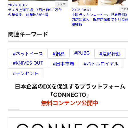
大企業
2026.08.07
大企
2026.08.07
テスラ上海工場、7月出荷9.3万台
中国ラッキンコーヒー、世界店舗3.
今年最多、前年比38％増
万店に拡大 既存店減収でも利益
長維持
関連キーワード
#PUBG
#ネットイース
#網易
#荒野行動
#KNIVES OUT
#日本市場
#バトルロイヤル
#テンセント
日本企業のDXを促進するプラットフォーム
「CONNECTO」
無料コンテンツ公開中