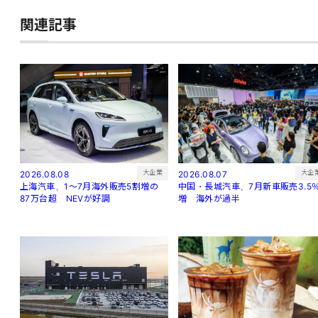
関連記事
大企
大企業
2026.08.07
2026.08.08
中国・長城汽車、7月新車販売3.5
上海汽車、1～7月海外販売5割増の
増 海外が過半
87万台超 NEVが好調