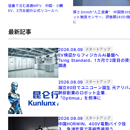
猛暑で沈む高級MPV 中国・小鵬
EV、3万台超の公式リコールへ
厚さ3mmの"人工皮膚" 中国発ロ
ット触覚センサー、評価額2400億
に
最新記事
2026.08.09
スタートアップ
EV検証からフィジカルAI基盤へ
Tsing Standard、1カ月で2度目の
調達
2026.08.09
スタートアップ
設立90日でユニコーン誕生 元アリババ
幹部創業のロボット企業、
「Optimus」を照準に
2026.08.09
スタートアップ
中国HORWIN、400V電動バイク投
入 急速充電で高級市場狙う