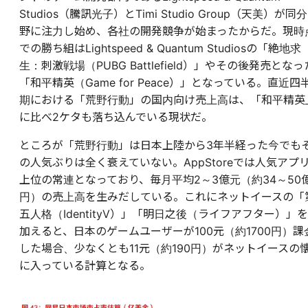
Studios（騰訊光子）とTimi Studio Group（天美）が同分
野に注力し始め、各社の開発競争が始まったからだ。現時
での勝ち組はLightspeed & Quantum Studiosの「絶地求
生：刺激戦場（PUBG Battlefield）」やその後発売となっ
「和平精英（Game for Peace）」となっている。直近四
期における「荒野行動」の国内向け売上高は、「和平精英
に比べ2ケタも落ち込んでいる現状だ。
ところが「荒野行動」は日本上陸から3年半経った今でも
の人気ぶりは全く衰えていない。AppStoreでは人気アプ
上位の常連となっており、毎月平均2～3億元（約34～50
円）の売上高を生みだしている。これにネットイースの「
五人格（IdentityV）」「明日之後（ライフアフター）」を
加えると、日本のゲームユーザーが100元（約1700円）課
した場合、少なくとも11元（約190円）がネットイースの
に入っている計算となる。