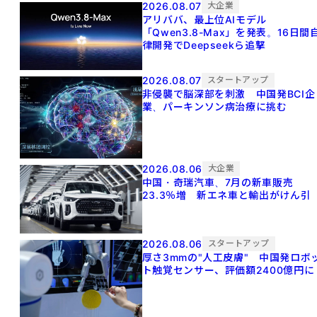
2026.08.07
大企業
アリババ、最上位AIモデル
「Qwen3.8-Max」を発表。16日間
律開発でDeepseekら追撃
2026.08.07
スタートアップ
非侵襲で脳深部を刺激 中国発BCI企
業、パーキンソン病治療に挑む
2026.08.06
大企業
中国・奇瑞汽車、7月の新車販売
23.3％増 新エネ車と輸出がけん引
2026.08.06
スタートアップ
厚さ3mmの"人工皮膚" 中国発ロボ
ト触覚センサー、評価額2400億円に