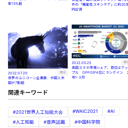
率15%超
件の「機能性スキンケア」に約20
円出資
短
2022.05.25
英国スマホ市場シェア、首位はア
プル OPPOが4位にランクイン 
短信
2022.07.20
年1-3月
世界のユニコーン企業数、中国と米
国が7割超
関連キーワード
#WAIC2021
#AI
#2021世界人工知能大会
#人工知能
#音声認識
#中国科学院