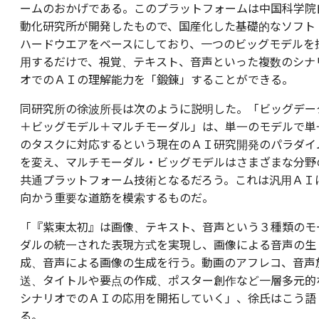
ームのおかげである。このプラットフォームは中国科学院
動化研究所が開発したもので、国産化した基礎的なソフト
ハードウエアをベースにしており、一つのビッグモデルを
用するだけで、視覚、テキスト、音声といった複数のシナ
オでのＡＩの理解能力を「鍛錬」することができる。
同研究所の徐波所長は次のように説明した。「ビッグデー
＋ビッグモデル＋マルチモーダル」は、単一のモデルで単
のタスクに対応するという現在のＡＩ研究開発のパラダイ
を変え、マルチモーダル・ビッグモデルはさまざまな分野
共通プラットフォーム技術となるだろう。これは汎用ＡＩ
向かう重要な道筋を模索するものだ。
「『紫東太初』は画像、テキスト、音声という３種類のモ
ダルの統一された表現方式を実現し、画像による音声の生
成、音声による画像の生成を行う。動画のアフレコ、音声
送、タイトルや要点の作成、ポスター創作など一層多元的
シナリオでのＡＩの応用を開拓していく」、徐氏はこう語
る。