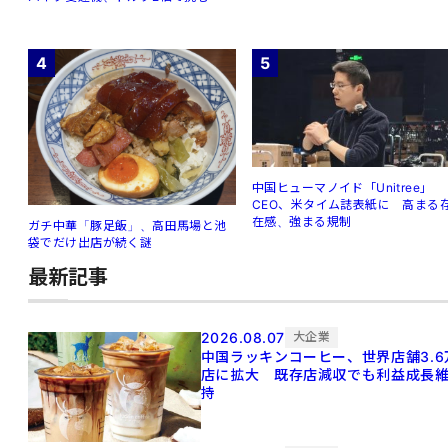
4
5
中国ヒューマノイド「Unitree」
CEO、米タイム誌表紙に 高まる
在感、強まる規制
ガチ中華「豚足飯」、高田馬場と池
袋でだけ出店が続く謎
最新記事
2026.08.07
大企業
中国ラッキンコーヒー、世界店舗3.6
店に拡大 既存店減収でも利益成長
持