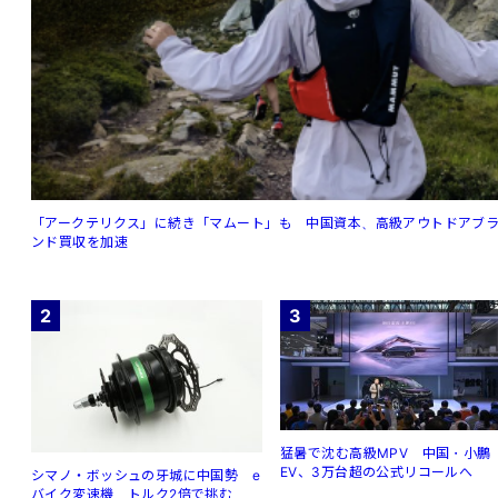
「アークテリクス」に続き「マムート」も 中国資本、高級アウトドアブ
ンド買収を加速
2
3
猛暑で沈む高級MPV 中国・小鵬
EV、3万台超の公式リコールへ
シマノ・ボッシュの牙城に中国勢 e
バイク変速機、トルク2倍で挑む