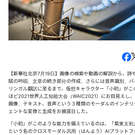
【新華社北京7月19日】画像の検索や動画の解説から、詩
賦の吟唱、文章の続き部分の作成、さらには音声識別、バ
リンガル翻訳に至るまで、仮想キャラクター「小初」がこ
ほど2021世界人工知能大会（WAIC2021）にお目見えし、
画像、テキスト、音声という３種類のモーダルのインテリ
ェントな変換と生成をお披露目した。
「小初」がこのような能力を備えているのは、「紫東太初
という名のクロスモーダル汎用（はんよう）AIプラットフ