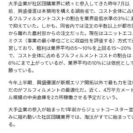
大手企業が社区団購業界に続々と参入してきた昨年7月以
前、興盛優選は本拠地を構える湖南省で、コスト全体に占
るフルフィルメントコストの割合を業界最低水準の3％に
で抑えていた。しかも、同省内では注文の半数以上が都市
から離れた農村部からの注文だった。現在はユニットエコ
ミクス（事業の最小単位ごとに収益性を評価する）方式で
営しており、粗利は業界平均の5〜10％を上回る15〜20％
で、コスト全体に占めるフルフィルメントコストの割合は
6％にまで上がっているが、業界平均の10％には依然とし
勝っている。
今年上半期、興盛優選が新規エリア開拓以外で最も力を注
だのがフルフィルメントの最適化だ。近く、4万平方メー
ル規模の中央倉庫を2カ所稼働させる予定だという。
大手企業の参入が始まった1年前からジェットコースター
みに揺れ動いた社区団購業界では、淘汰がすでに始まって
る。