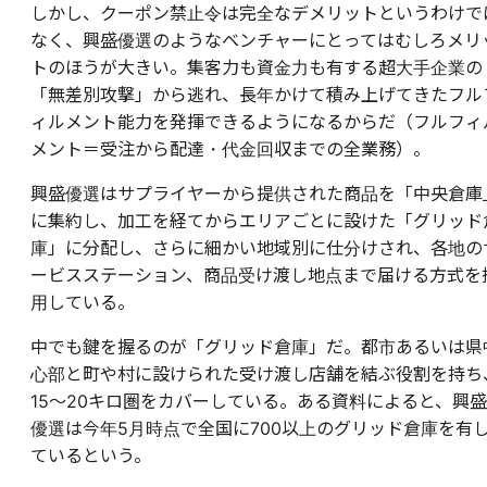
しかし、クーポン禁止令は完全なデメリットというわけで
なく、興盛優選のようなベンチャーにとってはむしろメリ
トのほうが大きい。集客力も資金力も有する超大手企業の
「無差別攻撃」から逃れ、長年かけて積み上げてきたフル
ィルメント能力を発揮できるようになるからだ（フルフィ
メント＝受注から配達・代金回収までの全業務）。
興盛優選はサプライヤーから提供された商品を「中央倉庫
に集約し、加工を経てからエリアごとに設けた「グリッド
庫」に分配し、さらに細かい地域別に仕分けされ、各地の
ービスステーション、商品受け渡し地点まで届ける方式を
用している。
中でも鍵を握るのが「グリッド倉庫」だ。都市あるいは県
心部と町や村に設けられた受け渡し店舗を結ぶ役割を持ち
15〜20キロ圏をカバーしている。ある資料によると、興盛
優選は今年5月時点で全国に700以上のグリッド倉庫を有
ているという。