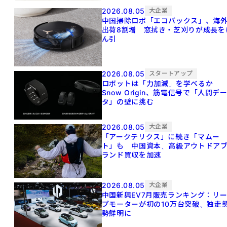
2026.08.05
大企業
中国掃除ロボ「エコバックス」、海
出荷8割増 窓拭き・芝刈りが成長を
ん引
2026.08.05
スタートアップ
ロボットは「力加減」を学べるか
Snow Origin、筋電信号で「人間デ
タ」の壁に挑む
2026.08.05
大企業
「アークテリクス」に続き「マムー
ト」も 中国資本、高級アウトドア
ランド買収を加速
2026.08.05
大企業
中国新興EV7月販売ランキング：リ
プモーターが初の10万台突破、独走
勢鮮明に