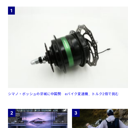
1
シマノ・ボッシュの牙城に中国勢 eバイク変速機、トルク2倍で挑む
2
3