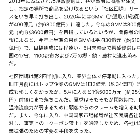
2013年に設立された興盛優選は、客が事前に商品を注文
し、指定の場所で商品を受け取るという「社区団購」サー
スをいち早く打ち出し、2020年にはGMV（流通取引総額
が400億元（約6800億円）に達した。今年のGMVは800
元（約1兆3600億円）を目指しているというが、関係者の
報によると、今年上半期の月別GMVは平均30億元（約510
億円）で、目標達成には程遠い。6月末時点で興盛優選は
国の17省、1100都市および7万の郷・鎮・農村に進出済み
だ。
社区団購は第2四半期に入り、業界全体で停滞期に入った
旧正月前にはトップ企業のGMVは1日2億元（約34億円）
成も珍しくなかったが、5月に入ると1億5000万元（約25
円）前後にまで落ちこんだ。夏季はそもそもが閑散期で、
温物流能力が弱まるために顧客からのクレームも増える時
だ。また、今年に入り、中国国家市場総局が社区団購各社
対し、事実上の「クーポン禁止」を通達したため、各社は
業拡張のための重要な手段を失った。