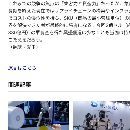
これまでの競争の焦点は「集客力と資金力」だったが、急
長期を終えた現在ではサプライチェーンの構築やインフラ
でコストの優位性を持ち、SKU（商品の最小管理単位）の
界を解決できた者が最終的に勝者になる。今回3億ドル（
330億円）の軍資金を得た興盛優選は少なくとも当面は持
こたえるだろう。
（翻訳・愛玉）
原文はこちら
関連記事