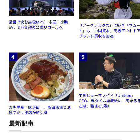
猛暑で沈む高級MPV 中国・小鵬
「アークテリクス」に続き「マム
EV、3万台超の公式リコールへ
ト」も 中国資本、高級アウトド
ブランド買収を加速
4
5
中国ヒューマノイド「Unitree」
CEO、米タイム誌表紙に 高まる
在感、強まる規制
ガチ中華「豚足飯」、高田馬場と池
袋でだけ出店が続く謎
最新記事