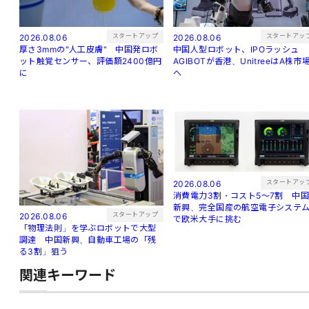
スタートアップ
スタートアッ
2026.08.06
2026.08.06
厚さ3mmの"人工皮膚" 中国発ロボ
中国人型ロボット、IPOラッシュ
ット触覚センサー、評価額2400億円
AGIBOTが香港、UnitreeはA株市
に
へ
スタートアッ
2026.08.06
消費電力3割・コスト5〜7割 中
新興、完全国産の航空電子システ
スタートアップ
2026.08.06
で欧米大手に挑む
「物理法則」を学ぶロボットで大型
調達 中国新興、自動車工場の「残
る3割」狙う
関連キーワード