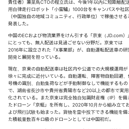
責任者）兼菜鳥CTOの程立氏は、今後1年以内に短距離配
用自律走行ロボット「小蛮驢」1000台をキャンパスや社
（中国独自の地域コミュニティ、行政単位）で稼働させる
発表した。
中国のECおよび物流業界をけん引する「京東（JD.com）
にとっても、無人配送は見過ごせない分野だ。京東では
2016年に設立された「X事業部」が、自動運転配送車の研
開発と展開を担っている。
現在、京東の自動配送車は社区内や公道での大規模運用が
徐々に完成に近付いている。自動運転、障害物自動回避、
号機の識別、自動集荷などが手動制御なしで機能するもの
で、湖南省長沙市や貴州省貴陽市など20以上の都市で実用
化されている。また京東は完全独自知識財産権（IP）を備
たドローン「京蜓」を所有し、2020年10月から組み立て
よび飛行試験も始まった。貨物を空中投下できる機能を備
た積載量数百キロ級のドローンとしては中国初だ。