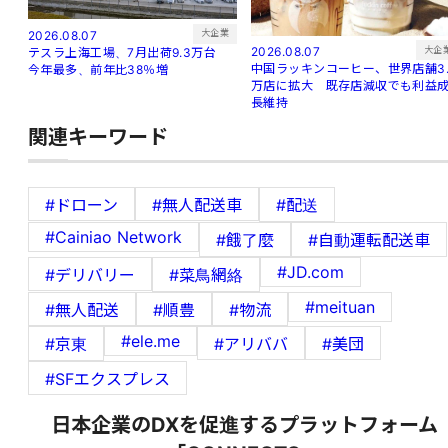
大企業
2026.08.07
大企
2026.08.07
テスラ上海工場、7月出荷9.3万台
中国ラッキンコーヒー、世界店舗3.
今年最多、前年比38％増
万店に拡大 既存店減収でも利益
長維持
関連キーワード
#ドローン
#無人配送車
#配送
#Cainiao Network
#餓了麼
#自動運転配送車
#JD.com
#デリバリー
#菜鳥網絡
#meituan
#無人配送
#順豊
#物流
#ele.me
#京東
#アリババ
#美団
#SFエクスプレス
日本企業のDXを促進するプラットフォーム