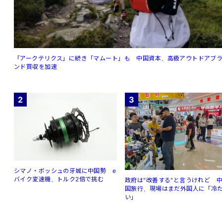
「アークテリクス」に続き「マムート」も 中国資本、高級アウトドアブ
ンド買収を加速
2
3
シマノ・ボッシュの牙城に中国勢 e
バイク変速機、トルク2倍で挑む
政府は"改善する"と言うけれど 
国旅行、現場はまだ外国人に「冷
い」