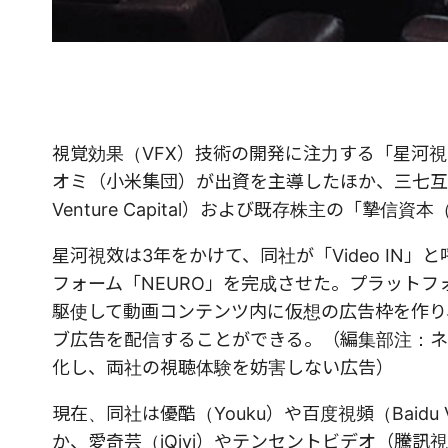
視覚効果（VFX）技術の開発に注力する「星河視效科
オミ（小米集団）が出資を主導したほか、三七互娯（37 In
Venture Capital）および既存株主の「摯信資本（T
星河視效は3年をかけて、同社が「Video I
フォーム「NEURO」を完成させた。プラットフ
駆使して動画コンテンツ内に仮想の広告枠を作り
ブ広告を配信することができる。（編集部注：ネ
化し、両社の視聴体験を妨害しない広告）
現在、同社は優酷（Youku）や百度視頻（Baid
か、愛奇芸（iQiyi）やテンセントビデオ（騰