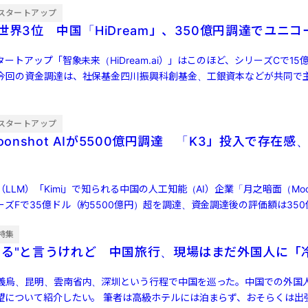
スタートアップ
世界3位 中国「HiDream」、350億円調達でユニコ
タートアップ「智象未来（HiDream.ai）」はこのほど、シリーズCで15
今回の資金調達は、社保基金四川振興科創基金、工銀資本などが共同で
…]
スタートアップ
oonshot AIが5500億円調達 「K3」投入で存在感、
LM）「Kimi」で知られる中国の人工知能（AI）企業「月之暗面（Moons
ズFで35億ドル（約5500億円）超を調達、資金調達後の評価額は350
特集
する"と言うけれど 中国旅行、現場はまだ外国人に「
義烏、昆明、雲南省内、深圳という行程で中国を巡った。中国での外国
望について紹介したい。 筆者は高級ホテルには泊まらず、おそらくは出