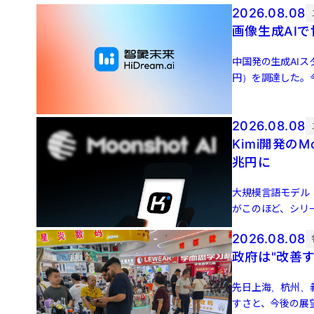
2026.08.08
画像生成AIで
中国発の生成AIス
円）を調達した。
貿資本、上影新視 [
2026.08.08
Kimi開発のM
兆円に
大規模言語モデル（L
がこのほど、シリー
500 […]
2026.08.08
政府は"改善
先日上海、杭州、
すさと、今後の展