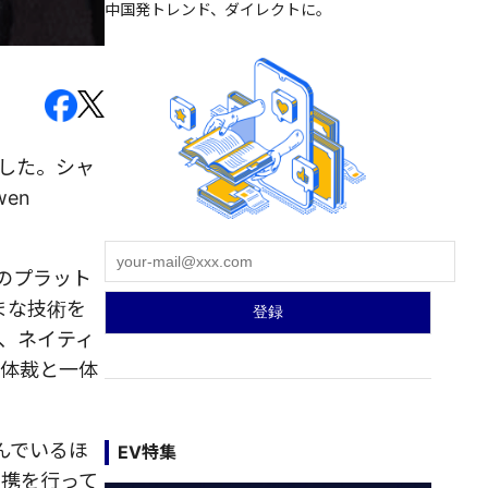
中国発トレンド、ダイレクトに。
達した。シャ
wen
初のプラット
まな技術を
、ネイティ
の体裁と一体
結んでいるほ
EV特集
提携を行って