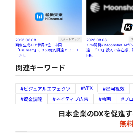
スタートアップ
2026.08.08
2026.08.08
Kimi開発のMoonshot AI
画像生成AIで世界3位 中国
達 「K3」投入で存在感、評
「HiDream」、350億円調達でユニコ
円に
ーンに
関連キーワード
#VFX
#ビジュアルエフェクツ
#星河視效
#資金調達
#ネイティブ広告
#動画
#プ
日本企業のDXを促進す
無