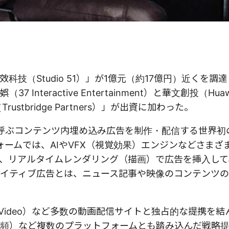
技（Studio 51）」が1億元（約17億円）近くを調
teractive Entertainment）と華文創投（Hua
rustbridge Partners）」が出資に加わった。
N」と呼ぶコンテンツ内埋め込み広告を制作・配信する世界
ォームでは、AIやVFX（視覚効果）エンジンなどさまざ
、リアルタイムレンダリング（描画）で広告を挿入して
イティブ広告とは、ニュース記事や映像のコンテンツ
u Video）など多数の動画配信サイトと独占的な提携を
訊視頻）など複数のプラットフォームとも踏み込んだ戦略