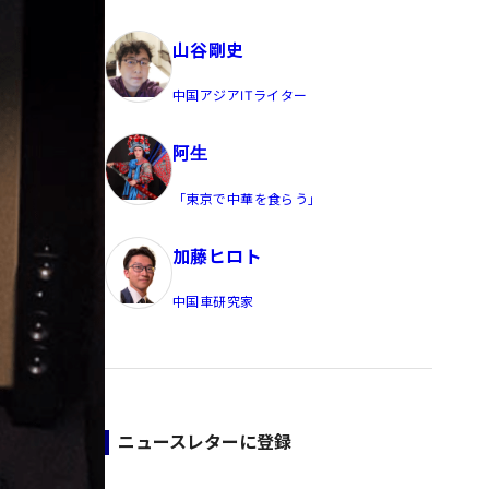
員/Yahoo公式コメンテーター
山谷剛史
中国アジアITライター
阿生
「東京で中華を食らう」
加藤ヒロト
中国車研究家
ニュースレターに登録