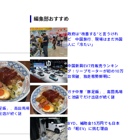
編集部おすすめ
政府は"改善する"と言うけれ
ど 中国旅行、現場はまだ外国
人に「冷たい」
中国新興EV7月販売ランキン
グ：リープモーターが初の10万
台突破、独走態勢鮮明に
ガチ中華「豚足飯」、高田馬場
と池袋でだけ出店が続く謎
足飯」、高田馬場
出店が続く謎
BYD、補助金15万円でも日本
の「軽EV」に挑む理由