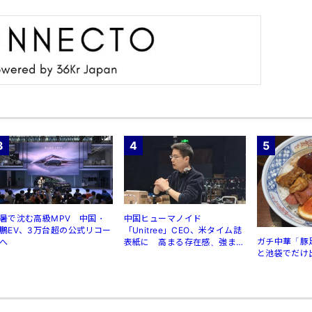
3
4
5
暑で沈む高級MPV 中国・
中国ヒューマノイド
鵬EV、3万台超の公式リコー
「Unitree」CEO、米タイム誌
ガチ中華「豚
へ
表紙に 高まる存在感、強まる
と池袋でだけ
規制