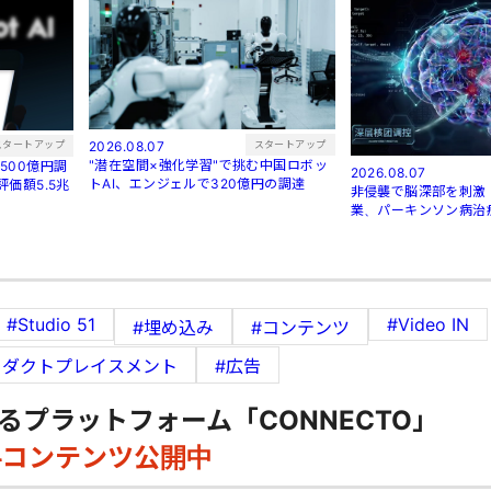
スタートアップ
2026.08.07
スタートアップ
"潜在空間×強化学習"で挑む中国ロボッ
が5500億円調
2026.08.07
トAI、エンジェルで320億円の調達
価額5.5兆
非侵襲で脳深部を刺激 
業、パーキンソン病治
#Studio 51
#Video IN
#埋め込み
#コンテンツ
ロダクトプレイスメント
#広告
るプラットフォーム「CONNECTO」
料コンテンツ公開中