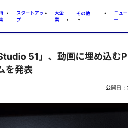
特
スタートアッ
大企
ニュー
その他
集
プ
業
ー
tudio 51」、動画に埋め込む
ムを発表
公開日：