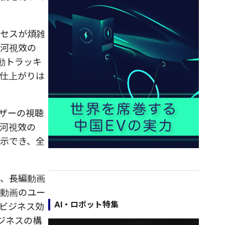
ロセスが煩雑
星河視效の
動トラッキ
仕上がりは
ザーの視聴
河視效の
表示でき、全
で、長編動画
編動画のユー
AI・ロボット特集
ビジネス効
ジネスの構