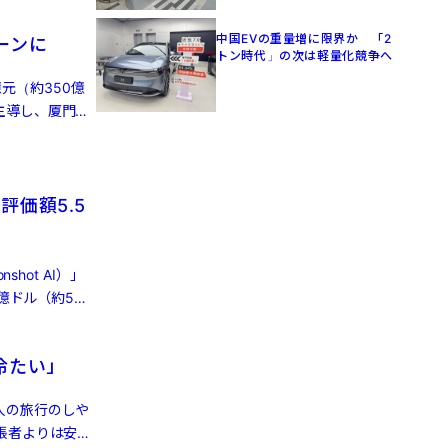
中国EVの重量増に限界か 「2
ーンに
トン時代」の次は軽量化競争へ
億元（約350億
主導し、厦門国
評価額5.5
hot AI）」
億ドル（約5兆
冷たい」
人の旅行のしや
張者よりは安