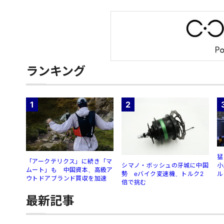
ランキング
1
2
猛
「アークテリクス」に続き「マ
シマノ・ボッシュの牙城に中国
小
ムート」も 中国資本、高級ア
勢 eバイク変速機、トルク2
ル
ウトドアブランド買収を加速
倍で挑む
最新記事