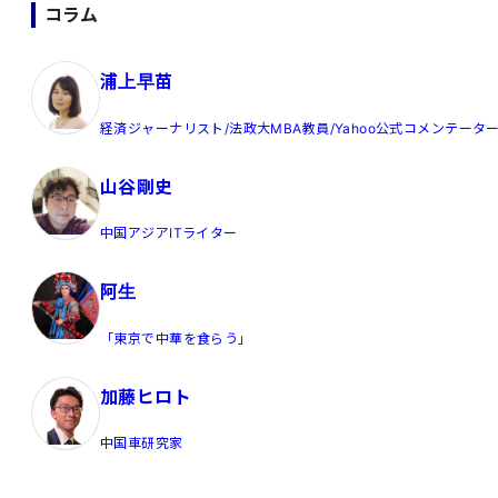
コラム
浦上早苗
経済ジャーナリスト/法政大MBA教員/Yahoo公式コメンテータ
山谷剛史
中国アジアITライター
阿生
「東京で中華を食らう」
加藤ヒロト
中国車研究家