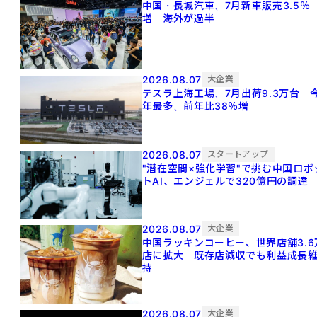
中国・長城汽車、7月新車販売3.5％
増 海外が過半
2026.08.07
大企業
テスラ上海工場、7月出荷9.3万台 
年最多、前年比38％増
2026.08.07
スタートアップ
"潜在空間×強化学習"で挑む中国ロボ
トAI、エンジェルで320億円の調達
2026.08.07
大企業
中国ラッキンコーヒー、世界店舗3.6
店に拡大 既存店減収でも利益成長
持
2026.08.07
大企業