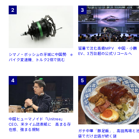
2
3
猛暑で沈む高級MPV 中国・小鵬
EV、3万台超の公式リコールへ
シマノ・ボッシュの牙城に中国勢 e
バイク変速機、トルク2倍で挑む
4
5
中国ヒューマノイド「Unitree」
CEO、米タイム誌表紙に 高まる存
在感、強まる規制
ガチ中華「豚足飯」、高田馬場と
袋でだけ出店が続く謎