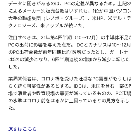
データに開きがあるのは、PCの定義が異なるため。上記3
によるメーカー別販売台数はいずれも、1位が中国パソコ
大手の聯想集団（レノボ・グループ）、米HP、米デル・
クノロジーズ、米アップルが続いた。
注目すべきは、21年第4四半期（10～12月）の半導体不足
PCの出荷に影響を与えた点だ。IDCとカナリスは10～12月
のPC出荷台数が前年同期比約1%増だったとし、ガートナ
は5%の減少となり、6四半期連続の増加から減少に転じた
した。
業界関係者は、コロナ禍を受けた旺盛なPC需要がもうし
らく続く可能性があるとする。IDCは、米国を含む一部の
場で消費者や教育現場の需要が減っているものの、PC市
の水準はコロナ前をはるかに上回っているとの見方を示し
た。
原文はこちら