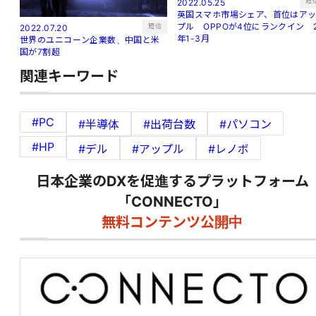
短
2022.05.25
英国スマホ市場シェア、首位はア
プル OPPOが4位にランクイン 
短信
2022.07.20
年1-3月
世界のユニコーン企業数、中国と米
国が7割超
関連キーワード
#PC
#半導体
#出荷台数
#パソコン
#HP
#デル
#アップル
#レノボ
日本企業のDXを促進するプラットフォーム
「CONNECTO」
無料コンテンツ公開中