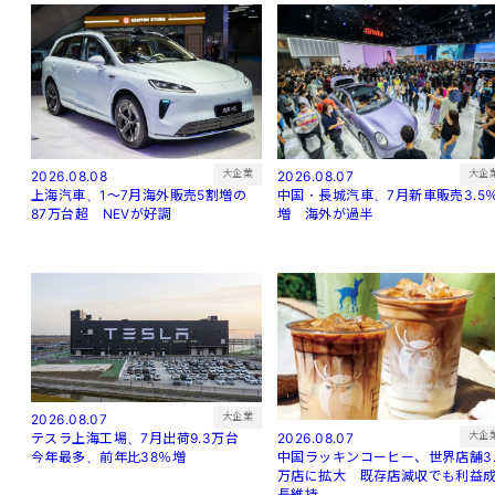
大企
大企業
2026.08.07
2026.08.08
中国・長城汽車、7月新車販売3.5
上海汽車、1～7月海外販売5割増の
増 海外が過半
87万台超 NEVが好調
大企業
2026.08.07
大企
2026.08.07
テスラ上海工場、7月出荷9.3万台
中国ラッキンコーヒー、世界店舗3.
今年最多、前年比38％増
万店に拡大 既存店減収でも利益
長維持