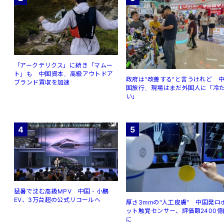
「アークテリクス」に続き「マムー
ト」も 中国資本、高級アウトドア
政府は"改善する"と言うけれど 
ブランド買収を加速
国旅行、現場はまだ外国人に「冷
い」
4
5
猛暑で沈む高級MPV 中国・小鵬
EV、3万台超の公式リコールへ
厚さ3mmの"人工皮膚" 中国発ロ
ット触覚センサー、評価額2400億
に