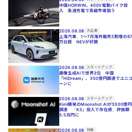
中国HORWIN、400V電動バイク投
入 急速充電で高級市場狙う
2026.08.08
大企業
上海汽車、1～7月海外販売5割増の8
万台超 NEVが好調
2026.08.08
スタートアップ
画像生成AIで世界3位 中国
「HiDream」、350億円調達でユニ
ーンに
2026.08.08
スタートアップ
Kimi開発のMoonshot AIが5500億円
調達 「K3」投入で存在感、評価額
5.5兆円に
2026.08.08
特集