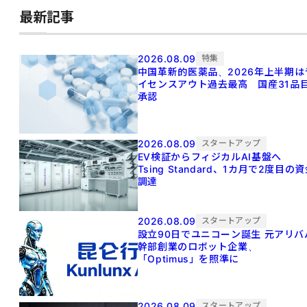
最新記事
2026.08.09
特集
中国革新的医薬品、2026年上半期は
イセンスアウト過去最高 国産31品
承認
2026.08.09
スタートアップ
EV検証からフィジカルAI基盤へ
Tsing Standard、1カ月で2度目の
調達
2026.08.09
スタートアップ
設立90日でユニコーン誕生 元アリババ
幹部創業のロボット企業、
「Optimus」を照準に
2026.08.09
スタートアップ