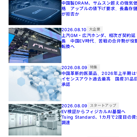
中国製DRAM、サムスン超えの強気
格 アップルの値下げ要求、長鑫存
が拒否か
2026.08.10
大企業
上汽GM・広汽ホンダ、相次ぎ契約延
長 中国EV時代、苦戦の合弁勢が役
転換へ
2026.08.09
特集
中国革新的医薬品、2026年上半期は
イセンスアウト過去最高 国産31品
承認
2026.08.09
スタートアップ
EV検証からフィジカルAI基盤へ
Tsing Standard、1カ月で2度目の
調達