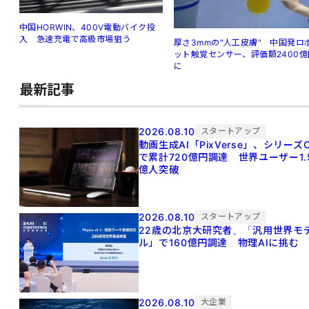
中国HORWIN、400V電動バイク投
入 急速充電で高級市場狙う
厚さ3mmの"人工皮膚" 中国発ロ
ット触覚センサー、評価額2400億
に
最新記事
2026.08.10
スタートアップ
動画生成AI「PixVerse」、シリーズ
で累計720億円調達 世界ユーザー1.
億人突破
2026.08.10
スタートアップ
22歳の北京大研究者、「汎用世界モ
ル」で160億円調達 物理AIに挑む
2026.08.10
大企業