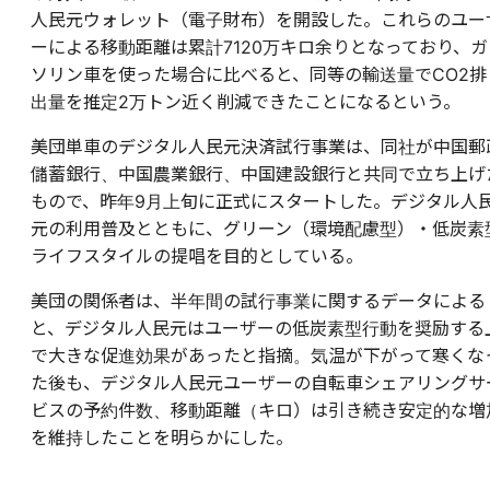
人民元ウォレット（電子財布）を開設した。これらのユー
ーによる移動距離は累計7120万キロ余りとなっており、ガ
ソリン車を使った場合に比べると、同等の輸送量でCO2排
出量を推定2万トン近く削減できたことになるという。
美団単車のデジタル人民元決済試行事業は、同社が中国郵
儲蓄銀行、中国農業銀行、中国建設銀行と共同で立ち上げ
もので、昨年9月上旬に正式にスタートした。デジタル人
元の利用普及とともに、グリーン（環境配慮型）・低炭素
ライフスタイルの提唱を目的としている。
美団の関係者は、半年間の試行事業に関するデータによる
と、デジタル人民元はユーザーの低炭素型行動を奨励する
で大きな促進効果があったと指摘。気温が下がって寒くな
た後も、デジタル人民元ユーザーの自転車シェアリングサ
ビスの予約件数、移動距離（キロ）は引き続き安定的な増
を維持したことを明らかにした。