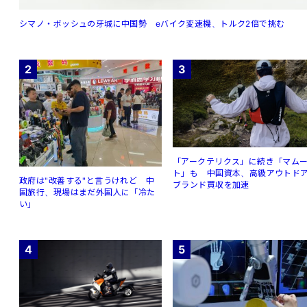
シマノ・ボッシュの牙城に中国勢 eバイク変速機、トルク2倍で挑む
2
3
「アークテリクス」に続き「マム
ト」も 中国資本、高級アウトド
政府は"改善する"と言うけれど 中
ブランド買収を加速
国旅行、現場はまだ外国人に「冷た
い」
4
5