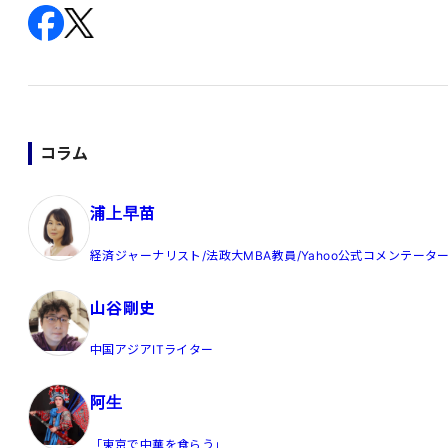
コラム
浦上早苗
経済ジャーナリスト/法政大MBA教員/Yahoo公式コメンテータ
山谷剛史
中国アジアITライター
阿生
「東京で中華を食らう」