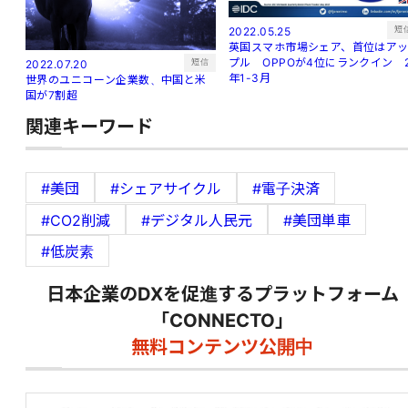
短
2022.05.25
英国スマホ市場シェア、首位はア
プル OPPOが4位にランクイン 
短信
2022.07.20
年1-3月
世界のユニコーン企業数、中国と米
国が7割超
関連キーワード
#美団
#シェアサイクル
#電子決済
#CO2削減
#デジタル人民元
#美団単車
#低炭素
日本企業のDXを促進するプラットフォーム
「CONNECTO」
無料コンテンツ公開中