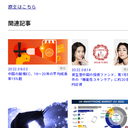
原文はこちら
関連記事
短信
2022.09.02
短
2022.08.14
中国の越境EC、16～20年の平均成長
資生堂中国の投資ファンド、第1号
率15%超
件の「機能性スキンケア」に約20
円出資