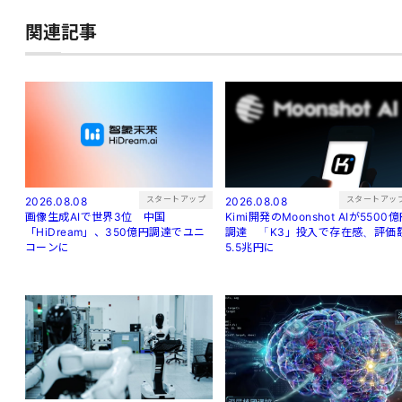
関連記事
スタートアッ
スタートアップ
2026.08.08
2026.08.08
Kimi開発のMoonshot AIが5500
画像生成AIで世界3位 中国
調達 「K3」投入で存在感、評価
「HiDream」、350億円調達でユニ
5.5兆円に
コーンに