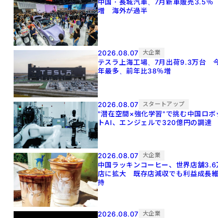
中国・長城汽車、7月新車販売3.5％
増 海外が過半
2026.08.07
大企業
テスラ上海工場、7月出荷9.3万台 
年最多、前年比38％増
2026.08.07
スタートアップ
"潜在空間×強化学習"で挑む中国ロボ
トAI、エンジェルで320億円の調達
2026.08.07
大企業
中国ラッキンコーヒー、世界店舗3.6
店に拡大 既存店減収でも利益成長
持
2026.08.07
大企業