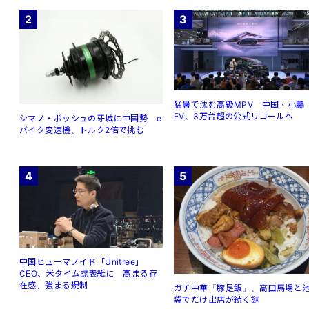
2
3
猛暑で沈む高級MPV 中国・小鵬
EV、3万台超の公式リコールへ
シマノ・ボッシュの牙城に中国勢 e
バイク変速機、トルク2倍で挑む
4
5
中国ヒューマノイド「Unitree」
CEO、米タイム誌表紙に 高まる存
在感、強まる規制
ガチ中華「豚足飯」、高田馬場と
袋でだけ出店が続く謎