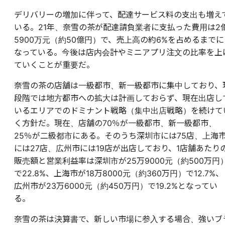
デリバリーの増加に伴って、配達サービス料の支出も増え
いる。21年、奈雪の茶が配達請負業者に支払った費用は2
5900万元（約50億円）で、売上高の約6%を占めるまでに
なっている。今後は店内会計やミニアプリ注文の比率を上
ていくことが重要だ。
奈雪の茶の店舗は一級都市、新一級都市に集中しており、
段階では地方都市への拡大は計画しておらず、現在出店し
いるエリアでのドミナント戦略（集中出店戦略）を続けて
く方針だ。現在、店舗の70％が一級都市、新一級都市、
25％が二級都市にある。そのうち深圳市には75店、上海
には27店、広州市には19店が出店しており、1店舗あたり
販売額と営業利益率は深圳市が25万9000元（約500万円
で22.8%、上海市が18万8000元（約360万円）で12.7%、
広州市が23万6000元（約450万円）で19.2%となってい
る。
奈雪の茶は決算書で、新しい市場に参入する場合、強いブ