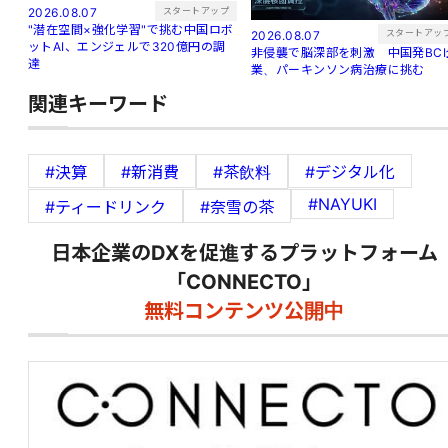
スタートアップ
2026.08.07
"潜在空間×強化学習"で挑む中国ロボ
スタートアッ
2026.08.07
ットAI、エンジェルで320億円の調
非侵襲で脳深部を刺激 中国発BCI
達
業、パーキンソン病治療に挑む
関連キーワード
#決算
#新消費
#茶飲料
#デジタル化
#NAYUKI
#ティードリンク
#奈雪の茶
日本企業のDXを促進するプラットフォーム
「CONNECTO」
無料コンテンツ公開中