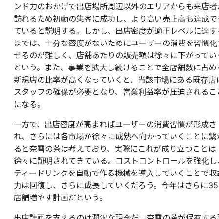
ンド力のおかげで出店場所周辺以外のエリアからも来店者
訪れるため初動の集客に成功し、より高い売上高も達成で
ていると説明する。しかし、出店密度が適正レベルに達す
までは、十分な密度がないためにユーザーの消費を習慣化
せるのが難しく、店舗あたりの販売額は徐々に下がってい
という。また、事業を拡大し続けることで全店舗数に占め
新規店の比率が高くなっていくと、当該市場にある既存店
スタッフの確保が必要となり、営業利益率が圧迫されるこ
になる。
一方で、出店密度が高まればユーザーの消費習慣が形成さ
れ、さらには各市場が徐々に成熟へ向かっていくことに繋
ると奈雪の茶は考えており、実際にこれが成り立つことは
徐々に証明されてきている。コストコントロールを強化し
ティードリンクを自動で作る機械を導入していくことで収
力は回復し、さらに成長していくだろう。今年はさらに35
店舗増やす計画だという。
出店計画を支えるのは潤沢な現金だ。奈雪の茶が保有する