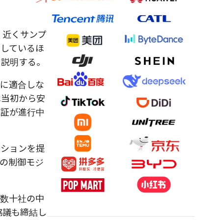
、近くサンプ
合しているほ
と説明する。
2に適合しな
は当初から安
認証が進行中
ーションを提
の制御モジ
、数十社の中
協議も締結し