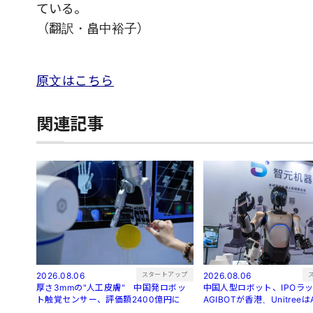
ている。
（翻訳・畠中裕子）
原文はこちら
関連記事
スタートアップ
2026.08.06
2026.08.06
厚さ3mmの"人工皮膚" 中国発ロボッ
中国人型ロボット、IPO
ト触覚センサー、評価額2400億円に
AGIBOTが香港、Unitree