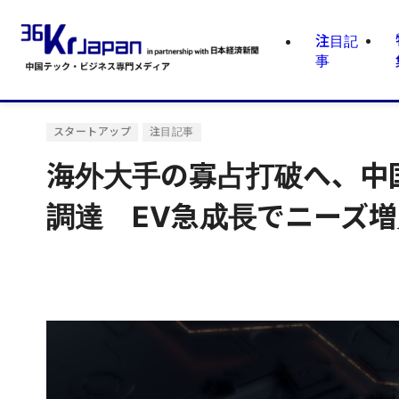
注目記
事
スタートアップ
注目記事
海外大手の寡占打破へ、中国
調達 EV急成長でニーズ増