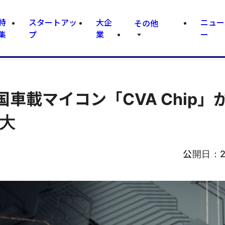
特
スタートアッ
大企
ニュー
その他
集
プ
業
ー
車載マイコン「CVA Chip」
大
公開日：