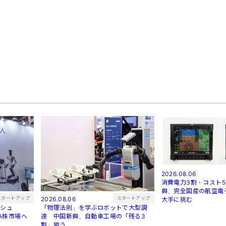
2026.08.06
消費電力3割・コスト5
興、完全国産の航空電
スタートアップ
スタートアップ
2026.08.06
大手に挑む
ラッシュ
「物理法則」を学ぶロボットで大型調
はA株市場へ
達 中国新興、自動車工場の「残る3
割」狙う