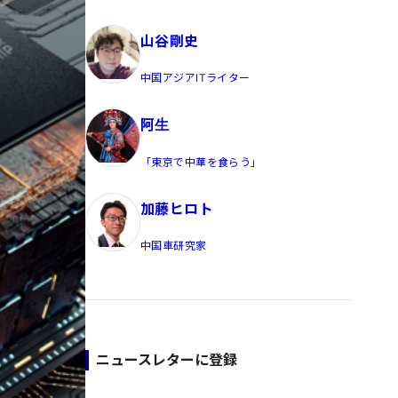
員/Yahoo公式コメンテーター
山谷剛史
中国アジアITライター
阿生
「東京で中華を食らう」
加藤ヒロト
中国車研究家
ニュースレターに登録