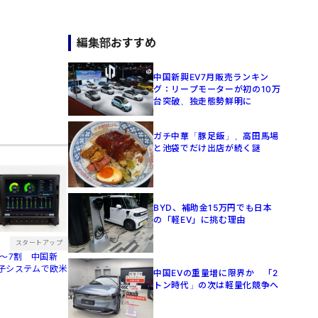
編集部おすすめ
中国新興EV7月販売ランキン
グ：リープモーターが初の10万
台突破、独走態勢鮮明に
ガチ中華「豚足飯」、高田馬場
と池袋でだけ出店が続く謎
BYD、補助金15万円でも日本
の「軽EV」に挑む理由
スタートアップ
〜7割 中国新
子システムで欧米
中国EVの重量増に限界か 「2
トン時代」の次は軽量化競争へ