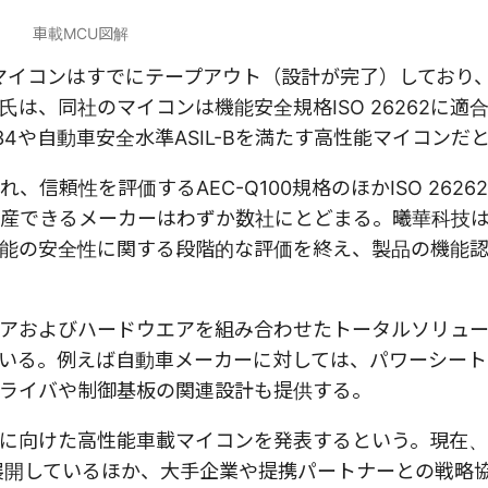
車載MCU図解
載マイコンはすでにテープアウト（設計が完了）しており
は、同社のマイコンは機能安全規格ISO 26262に適
434や自動車安全水準ASIL-Bを満たす高性能マイコンだ
頼性を評価するAEC-Q100規格のほかISO 2626
産できるメーカーはわずか数社にとどまる。曦華科技
能の安全性に関する段階的な評価を終え、製品の機能
アおよびハードウエアを組み合わせたトータルソリュ
いる。例えば自動車メーカーに対しては、パワーシート
ライバや制御基板の関連設計も提供する。
に向けた高性能車載マイコンを発表するという。現在
展開しているほか、大手企業や提携パートナーとの戦略