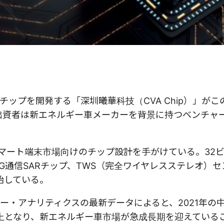
ップを開発する「深圳曦華科技（CVA Chip）」がこ
。出資者は新エネルギー車メーカーを背景に持つベンチャ
、スマート端末市場向けのチップ設計を手がけている。32
G通信SARチップ、TWS（完全ワイヤレスステレオ）
始している。
ー・アナリティクスの最新データによると、2021年の
以上となり、新エネルギー車市場が急成長期を迎えている