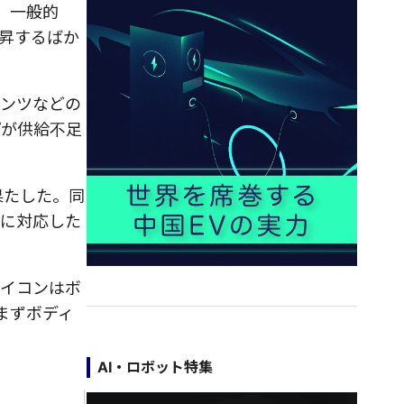
。一般的
上昇するばか
メンツなどの
プが供給不足
果たした。同
どに対応した
マイコンはボ
まずボディ
AI・ロボット特集