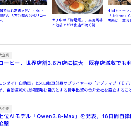
暑で沈む高級MPV 中国・
中国ヒューマ
鵬EV、3万台超の公式リコー
「Unitree
ガチ中華「豚足飯」、高田馬場
へ
表紙に 高ま
と池袋でだけ出店が続く謎
規制
大企業
コーヒー、世界店舗3.6万店に拡大 既存店減収でも
ュンダイ）自動車」と米自動車部品サプライヤーの「アプティブ（旧デ
が、自動運転の技術開発を目的とする折半出資の合弁会社を設立するこ
ぞれ20億ドル […]
大企業
位AIモデル「Qwen3.8-Max」を発表。16日間自
ら追撃