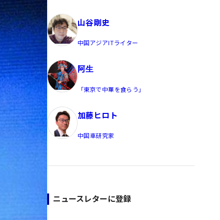
員/Yahoo公式コメンテーター
山谷剛史
中国アジアITライター
阿生
「東京で中華を食らう」
加藤ヒロト
中国車研究家
ニュースレターに登録