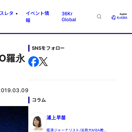
スレタ
イベント情
36Kr
Global
報
SNSをフォロー
O羅永
2019.03.09
コラム
浦上早苗
経済ジャーナリスト/法政大MBA教