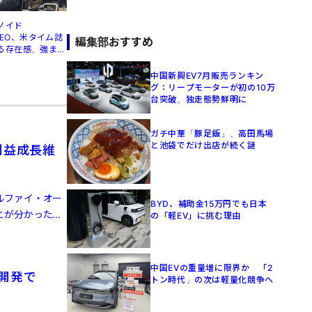
ノイド
」CEO、米タイム誌
編集部おすすめ
る存在感、強まる
中国新興EV7月販売ランキン
グ：リープモーターが初の10万
台突破、独走態勢鮮明に
ガチ中華「豚足飯」、高田馬場
と池袋でだけ出店が続く謎
利益成長維
ルファイ・オー
BYD、補助金15万円でも日本
とが分かった。
の「軽EV」に挑む理由
中国EVの重量増に限界か 「2
律開発で
トン時代」の次は軽量化競争へ