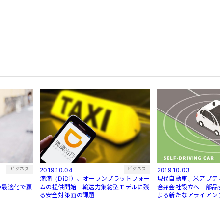
ビジネス
ビジネス
2019.10.04
2019.10.03
滴滴（DiDi）、オープンプラットフォー
現代自動車、米アプテ
atの最適化で顧
ムの提供開始 輸送力集約型モデルに残
合弁会社設立へ 部品
る安全対策面の課題
よる新たなアライアン