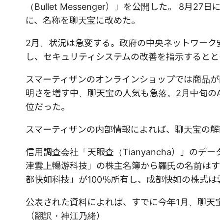
（Bullet Messenger）」を公開した。 8月
に、名称を聊天宝に改めた。
2月、状況は急変する。政府の中央ネットワーク安
し、セキュリティシステムの改善を指示するとと
スマーティザンのオンラインショップでは商品が
明さを増す中、聊天宝の人気も急落。2月中旬のApp
位だった。
スマーティザンの内部情報によれば、聊天宝の解
信用調査会社「天眼査（Tianyancha）」の
津雲上暢游科技」の株主名簿から羅氏の名前はす
都快如科技」が100％所有し、成都快如の株式
公表された資料によれば、すでに今年1月、聊天
（翻訳・神江乃緒）