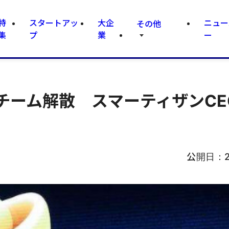
特
スタートアッ
大企
ニュー
その他
集
プ
業
ー
チーム解散 スマーティザンCE
公開日：