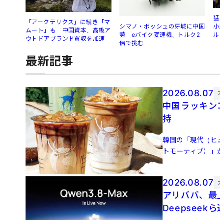
猛
「アークテリクス」に続き「マ
シマノ・ボッシュの牙城に中国
小
ムート」も 中国資本、高級ア
勢 eバイク変速機、トルク2
ル
ウトドアブランド買収を加速
倍で挑む
最新記事
2026.08.07
中国ラッキン
持
韓国の「現代（ヒ
トモーティブ）」
双方の出資額はそれ
2026.08.07
アリババ、最上
Deepseek