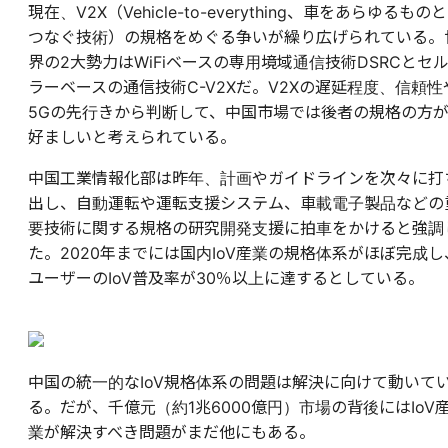
現在、V2X（Vehicle-to-everything、車をあらゆるものと
つなぐ技術）の規格をめぐる争いが繰り広げられている。
界の2大勢力はWiFiベースの専用境域通信技術DSRCとセ
ラーベースの通信技術C-V2Xだ。V2Xの遅延程度、信頼性
5Gの先行きから判断して、中国市場では後者の規格の方
好ましいと考えられている。
中国工業情報化部は昨年、計画やガイドラインを次々に打
出し、自動運転や運転支援システム、車載電子製品などの
要技術に関する規格の研究開発支援に拍車をかけると強調
た。2020年までには国内IoV産業の規格体系がほぼ完成し
ユーザーのIoV普及率が30％以上に達するとしている。
中国の統一的なIoV規格体系の問題は解決に向けて動いて
る。だが、千億元（約1兆6000億円）市場の背後にはIoV
業が解決すべき問題がまだ他にもある。