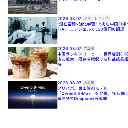
2026.08.07
スタートアップ
"潜在空間×強化学習"で挑む中国ロボ
トAI、エンジェルで320億円の調達
2026.08.07
大企業
中国ラッキンコーヒー、世界店舗3.6
店に拡大 既存店減収でも利益成長
持
2026.08.07
大企業
アリババ、最上位AIモデル
「Qwen3.8-Max」を発表。16日間
律開発でDeepseekら追撃