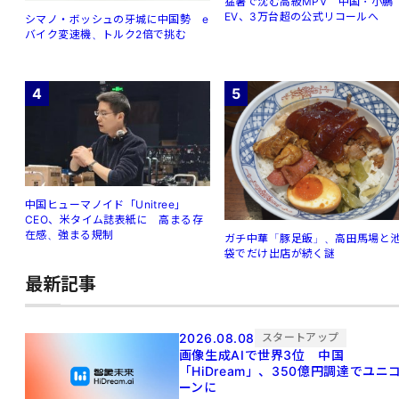
猛暑で沈む高級MPV 中国・小鵬
EV、3万台超の公式リコールへ
シマノ・ボッシュの牙城に中国勢 e
バイク変速機、トルク2倍で挑む
4
5
中国ヒューマノイド「Unitree」
CEO、米タイム誌表紙に 高まる存
在感、強まる規制
ガチ中華「豚足飯」、高田馬場と
袋でだけ出店が続く謎
最新記事
2026.08.08
スタートアップ
画像生成AIで世界3位 中国
「HiDream」、350億円調達でユニ
ーンに