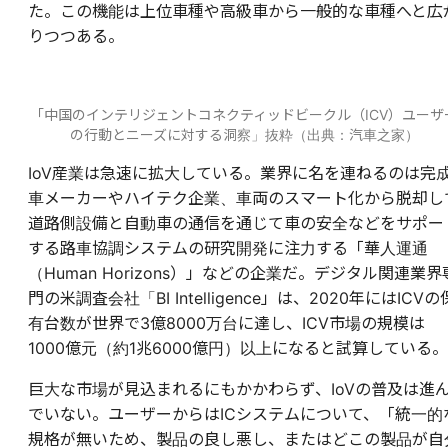
た。この機能は上位車種や高級車から一般的な車種へと広
りつつある。
「中国のインテリジェントコネクティッドビークル（ICV）ユーザ
の行動とニーズに対する洞察」抜粋（出典：汽車之家）
IoV産業は急速に拡大している。業界に名を連ねるのは完
車メーカーやハイテク企業、車両のスマート化から脱却し
道路側設備と自動車の通信を通じて車の安全などをサポー
する路車協調システムの研究開発に注力する「華人運通
（Human Horizons）」などの企業だ。デジタル関連業界
門の米調査会社「BI Intelligence」は、2020年にはICVの
有台数が世界で3億8000万台に達し、ICV市場の規模は
1000億元（約1兆6000億円）以上になると試算している。
巨大な市場が見込まれるにもかかわらず、IoVの普及は進
でいない。ユーザーからはICシステムについて、「統一的
規格が無いため、製品の良し悪し、またはどこの製品が自