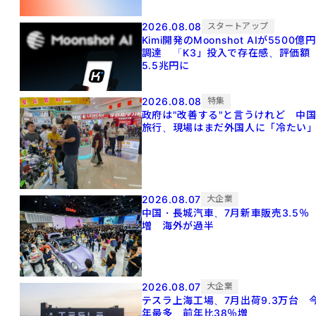
2026.08.08
スタートアップ
Kimi開発のMoonshot AIが5500億円
調達 「K3」投入で存在感、評価額
5.5兆円に
2026.08.08
特集
政府は"改善する"と言うけれど 中
旅行、現場はまだ外国人に「冷たい
2026.08.07
大企業
中国・長城汽車、7月新車販売3.5％
増 海外が過半
2026.08.07
大企業
テスラ上海工場、7月出荷9.3万台 
年最多、前年比38％増