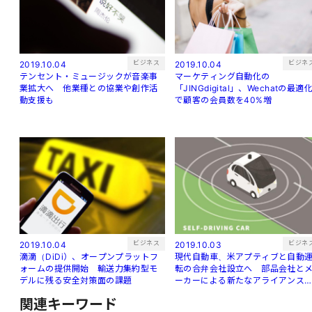
ビジネス
ビジネ
2019.10.04
2019.10.04
テンセント・ミュージックが音楽事
マーケティング自動化の
業拡大へ 他業種との協業や創作活
「JINGdigital」、Wechatの最適
動支援も
で顧客の会員数を40%増
ビジネス
ビジネ
2019.10.04
2019.10.03
滴滴（DiDi）、オープンプラットフ
現代自動車、米アプティブと自動
ォームの提供開始 輸送力集約型モ
転の合弁会社設立へ 部品会社と
デルに残る安全対策面の課題
ーカーによる新たなアライアンス
生
関連キーワード