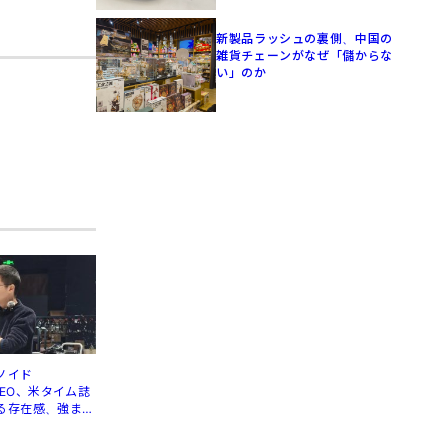
新製品ラッシュの裏側、中国の
雑貨チェーンがなぜ「儲からな
い」のか
ノイド
」CEO、米タイム誌
る存在感、強まる