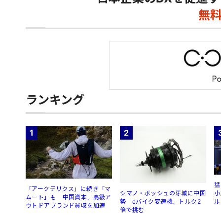
無
ランキング
1
2
猛
「アークテリクス」に続き「マ
シマノ・ボッシュの牙城に中国
小
ムート」も 中国資本、高級ア
勢 eバイク変速機、トルク2
ル
ウトドアブランド買収を加速
倍で挑む