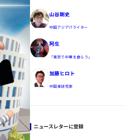
員/Yahoo公式コメンテーター
山谷剛史
中国アジアITライター
阿生
「東京で中華を食らう」
加藤ヒロト
中国車研究家
ニュースレターに登録