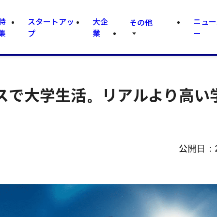
特
スタートアッ
大企
ニュー
その他
集
プ
業
ー
スで大学生活。リアルより高い
公開日：