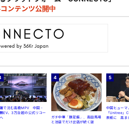
料コンテンツ公開中
3
4
5
暑で沈む高級MPV 中国・
中国ヒューマ
鵬EV、3万台超の公式リコー
「Unitree
ガチ中華「豚足飯」、高田馬場
へ
表紙に 高ま
と池袋でだけ出店が続く謎
規制