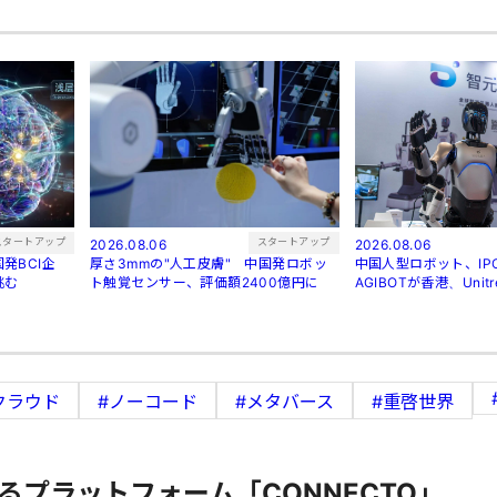
スタートアップ
スタートアップ
2026.08.06
2026.08.06
発BCI企
厚さ3mmの"人工皮膚" 中国発ロボッ
中国人型ロボット、I
挑む
ト触覚センサー、評価額2400億円に
AGIBOTが香港、Uni
クラウド
#ノーコード
#メタバース
#重啓世界
るプラットフォーム「CONNECTO」