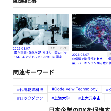
関連記事
スタートアップ
2026.08.07
"潜在空間×強化学習"で挑む中国ロボッ
2026.08.07
トAI、エンジェルで320億円の調達
非侵襲で脳深部を刺激 中国
業、パーキンソン病治療に
関連キーワード
#Code Veiw Technology
#代碼乾坤科技
#
#ロックダウン
#上海大学
#上大元宇宙
日本企業のDXを促進す