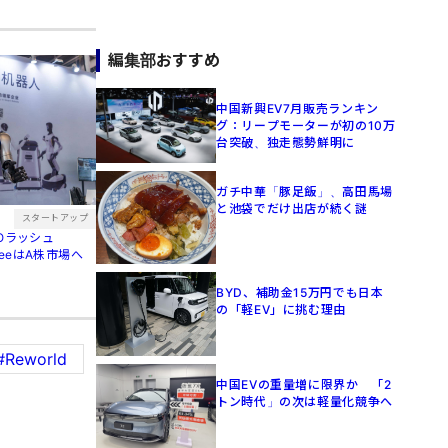
編集部おすすめ
中国新興EV7月販売ランキン
グ：リープモーターが初の10万
台突破、独走態勢鮮明に
ガチ中華「豚足飯」、高田馬場
と池袋でだけ出店が続く謎
スタートアップ
POラッシュ
treeはA株市場へ
BYD、補助金15万円でも日本
の「軽EV」に挑む理由
#Reworld
中国EVの重量増に限界か 「2
トン時代」の次は軽量化競争へ