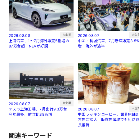
大企
大企業
2026.08.07
2026.08.08
中国・長城汽車、7月新車販売3.5
上海汽車、1～7月海外販売5割増の
増 海外が過半
87万台超 NEVが好調
大企業
2026.08.07
大企
2026.08.07
テスラ上海工場、7月出荷9.3万台
中国ラッキンコーヒー、世界店舗3.
今年最多、前年比38％増
万店に拡大 既存店減収でも利益
長維持
関連キーワード