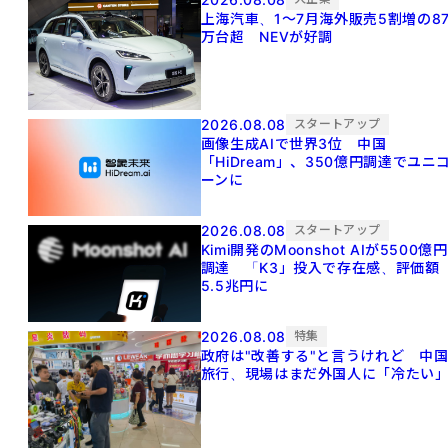
上海汽車、1～7月海外販売5割増の8
万台超 NEVが好調
2026.08.08
スタートアップ
画像生成AIで世界3位 中国
「HiDream」、350億円調達でユニ
ーンに
2026.08.08
スタートアップ
Kimi開発のMoonshot AIが5500億円
調達 「K3」投入で存在感、評価額
5.5兆円に
2026.08.08
特集
政府は"改善する"と言うけれど 中
旅行、現場はまだ外国人に「冷たい