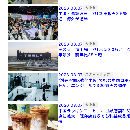
2026.08.07
大企業
中国・長城汽車、7月新車販売3.5％
増 海外が過半
2026.08.07
大企業
テスラ上海工場、7月出荷9.3万台 
年最多、前年比38％増
2026.08.07
スタートアップ
"潜在空間×強化学習"で挑む中国ロボ
トAI、エンジェルで320億円の調達
2026.08.07
大企業
中国ラッキンコーヒー、世界店舗3.6
店に拡大 既存店減収でも利益成長
持