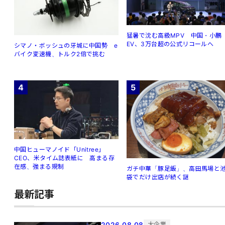
猛暑で沈む高級MPV 中国・小鵬
EV、3万台超の公式リコールへ
シマノ・ボッシュの牙城に中国勢 e
バイク変速機、トルク2倍で挑む
4
5
中国ヒューマノイド「Unitree」
CEO、米タイム誌表紙に 高まる存
在感、強まる規制
ガチ中華「豚足飯」、高田馬場と
袋でだけ出店が続く謎
最新記事
2026.08.08
大企業