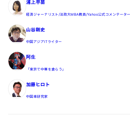
浦上早苗
経済ジャーナリスト/法政大MBA教員/Yahoo公式コメンテータ
山谷剛史
中国アジアITライター
阿生
「東京で中華を食らう」
加藤ヒロト
中国車研究家