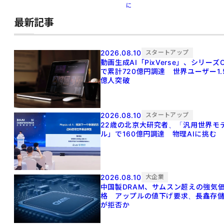
に
最新記事
2026.08.10
スタートアップ
動画生成AI「PixVerse」、シリーズ
で累計720億円調達 世界ユーザー1.
億人突破
2026.08.10
スタートアップ
22歳の北京大研究者、「汎用世界モ
ル」で160億円調達 物理AIに挑む
2026.08.10
大企業
中国製DRAM、サムスン超えの強気
格 アップルの値下げ要求、長鑫存
が拒否か