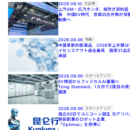
2026.08.10
大企業
上汽GM・広汽ホンダ、相次ぎ契約延
長 中国EV時代、苦戦の合弁勢が役
転換へ
2026.08.09
特集
中国革新的医薬品、2026年上半期は
イセンスアウト過去最高 国産31品
承認
2026.08.09
スタートアップ
EV検証からフィジカルAI基盤へ
Tsing Standard、1カ月で2度目の
調達
2026.08.09
スタートアップ
設立90日でユニコーン誕生 元アリババ
幹部創業のロボット企業、
「Optimus」を照準に