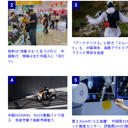
2
3
「アークテリクス」に続き「マム
ト」も 中国資本、高級アウトド
政府は"改善する"と言うけれど 中
ブランド買収を加速
国旅行、現場はまだ外国人に「冷た
い」
4
5
中国HORWIN、400V電動バイク投
入 急速充電で高級市場狙う
厚さ3mmの"人工皮膚" 中国発ロ
ット触覚センサー、評価額2400億