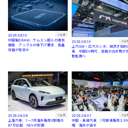
大企業
2026.08.10
中国製DRAM、サムスン超えの強気
大企
2026.08.10
価格 アップルの値下げ要求、長鑫
上汽GM・広汽ホンダ、相次ぎ契約
存儲が拒否か
長 中国EV時代、苦戦の合弁勢が
割転換へ
大企
大企業
2026.08.07
2026.08.08
中国・長城汽車、7月新車販売3.5
上海汽車、1～7月海外販売5割増の
増 海外が過半
87万台超 NEVが好調