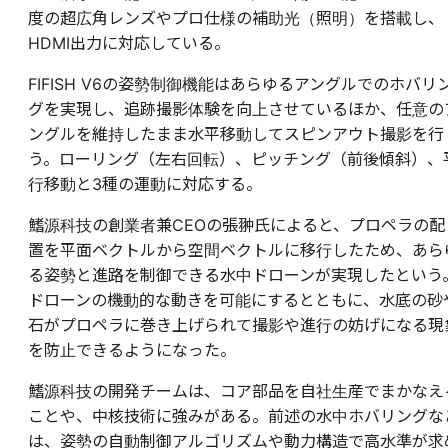
度の超広角レンズやプロ仕様の補助光（照明）を搭載し、
HDMI出力に対応している。
FIFISH V6の姿勢制御機能はあらゆるアングルでのホバリ
グを実現し、追跡撮影体験を向上させているほか、任意の
ングルを維持したまま水平移動してスピンアウト撮影を行
う。ローリング（左右回転）、ピッチング（前後傾斜）、
行移動と3種の運動に対応する。
鰭源科技の創業者兼CEOの張翀氏によると、プロペラの配
置を平面ベクトルから空間ベクトルに移行したため、あら
る姿勢と進路を制御できる水中ドローンが実現したという
ドローンの機動的な動きを可能にするとともに、水底の砂
石がプロペラに巻き上げられて撮影や進行の妨げになる現
を防止できるようになった。
鰭源科技の開発チームは、コア部品を自社生産でまかなえ
ことや、中核技術に強みがある。前述の水中ホバリングな
は、姿勢の自動制御アルゴリズムや動力構造で高水準が求