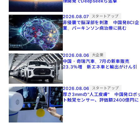
律開発でDeepseekら追撃
2026.08.07
スタートアップ
非侵襲で脳深部を刺激 中国発BCI企
業、パーキンソン病治療に挑む
2026.08.06
大企業
中国・奇瑞汽車、7月の新車販売
23.3％増 新エネ車と輸出がけん引
2026.08.06
スタートアップ
厚さ3mmの"人工皮膚" 中国発ロボ
ト触覚センサー、評価額2400億円に