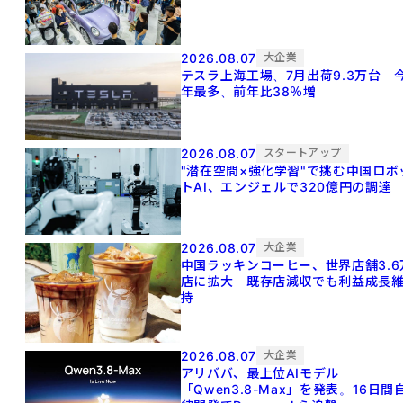
2026.08.07
大企業
テスラ上海工場、7月出荷9.3万台 
年最多、前年比38％増
2026.08.07
スタートアップ
"潜在空間×強化学習"で挑む中国ロボ
トAI、エンジェルで320億円の調達
2026.08.07
大企業
中国ラッキンコーヒー、世界店舗3.6
店に拡大 既存店減収でも利益成長
持
2026.08.07
大企業
アリババ、最上位AIモデル
「Qwen3.8-Max」を発表。16日間