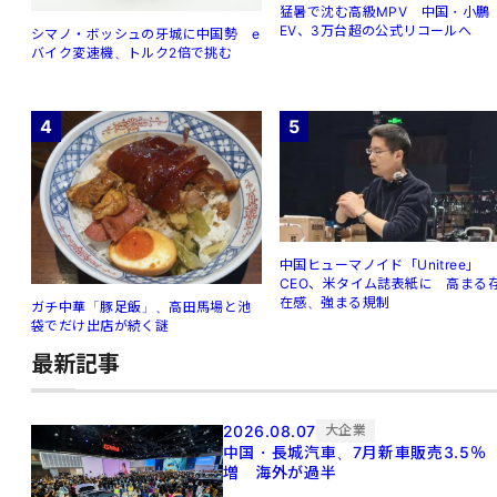
猛暑で沈む高級MPV 中国・小鵬
EV、3万台超の公式リコールへ
シマノ・ボッシュの牙城に中国勢 e
バイク変速機、トルク2倍で挑む
4
5
中国ヒューマノイド「Unitree」
CEO、米タイム誌表紙に 高まる
在感、強まる規制
ガチ中華「豚足飯」、高田馬場と池
袋でだけ出店が続く謎
最新記事
2026.08.07
大企業
中国・長城汽車、7月新車販売3.5％
増 海外が過半