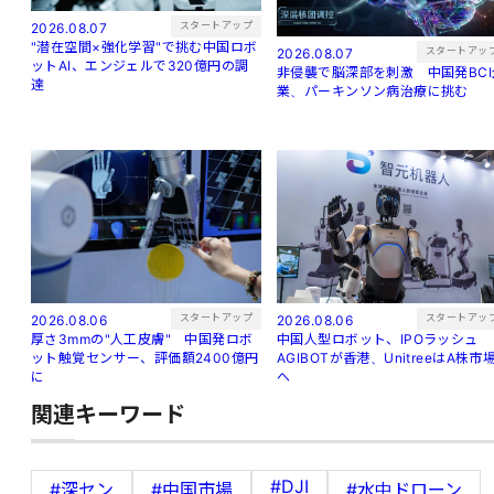
スタートアップ
2026.08.07
"潜在空間×強化学習"で挑む中国ロボ
スタートアッ
2026.08.07
ットAI、エンジェルで320億円の調
非侵襲で脳深部を刺激 中国発BCI
達
業、パーキンソン病治療に挑む
スタートアップ
スタートアッ
2026.08.06
2026.08.06
厚さ3mmの"人工皮膚" 中国発ロボ
中国人型ロボット、IPOラッシュ
ット触覚センサー、評価額2400億円
AGIBOTが香港、UnitreeはA株市
に
へ
関連キーワード
#DJI
#深セン
#中国市場
#水中ドローン