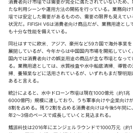
消費者向け市場では需要が完全に満たされていないため、
たな利用シーンや運用方法の開拓を行っている。業務向け
場では安定した需要があるものの、需要の限界も見えてい
状況だ。FIFISH V6は消費者向け商品だが、業務用途とし
も十分な性能を備えている。
同社はすでに欧米、アジア、豪州など59カ国で海外事業を
展開しているが、今年からは中国国内市場を開拓していく
国内では消費者向けの娯楽用途の商品が主な市場となって
る。業務用途としては、水質検査や水中船底清掃、導管の
掃、養殖業などに活用されているが、いずれもまだ黎明期
あると言える。
統計によると、水中ドローン市場は現在1000億元（約1兆
6000億円）規模に達しており、うち軍事向けや企業向け
8割を占める。残り2割を占める消費者向けは今後5年間に
年2～3倍のペースで成長していくと見込まれる。
鰭源科技は2016年にエンジェルラウンドで1000万元（約1