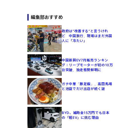
編集部おすすめ
政府は"改善する"と言うけれ
ど 中国旅行、現場はまだ外国
人に「冷たい」
中国新興EV7月販売ランキン
グ：リープモーターが初の10万
台突破、独走態勢鮮明に
ガチ中華「豚足飯」、高田馬場
と池袋でだけ出店が続く謎
BYD、補助金15万円でも日本
の「軽EV」に挑む理由