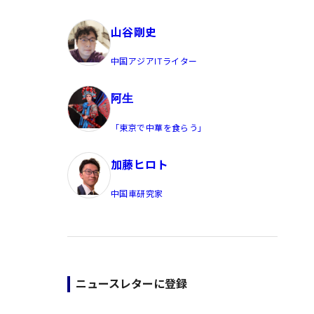
員/Yahoo公式コメンテーター
山谷剛史
中国アジアITライター
阿生
「東京で中華を食らう」
加藤ヒロト
中国車研究家
ニュースレターに登録