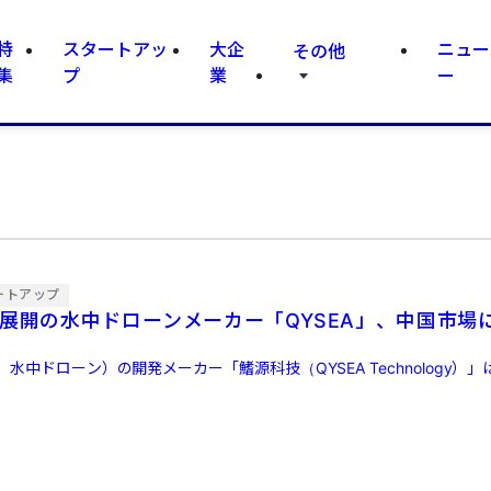
特
スタートアッ
大企
ニュー
その他
集
プ
業
ー
ートアップ
業展開の水中ドローンメーカー「QYSEA」、中国市場
水中ドローン）の開発メーカー「鰭源科技（QYSEA Technology）」は、