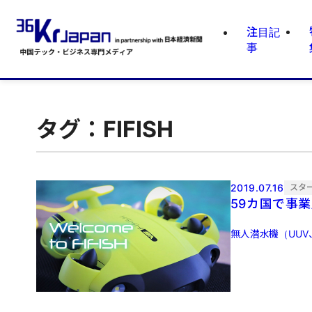
注目記
事
タグ：FIFISH
2019.07.16
スタ
59カ国で事
無人潜水機（UUV、