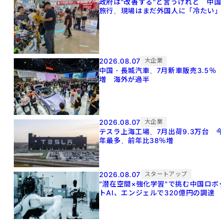
政府は"改善する"と言うけれど 中
旅行、現場はまだ外国人に「冷たい
2026.08.07
大企業
中国・長城汽車、7月新車販売3.5％
増 海外が過半
2026.08.07
大企業
テスラ上海工場、7月出荷9.3万台 
年最多、前年比38％増
2026.08.07
スタートアップ
"潜在空間×強化学習"で挑む中国ロボ
トAI、エンジェルで320億円の調達