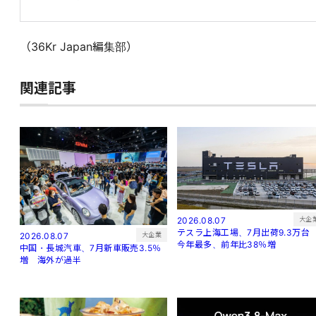
（36Kr Japan編集部）
関連記事
大企
2026.08.07
テスラ上海工場、7月出荷9.3万
大企業
2026.08.07
今年最多、前年比38％増
中国・長城汽車、7月新車販売3.5％
増 海外が過半