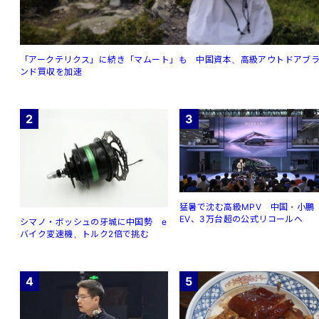
「アークテリクス」に続き「マムート」も 中国資本、高級アウトドアブ
ンド買収を加速
2
3
猛暑で沈む高級MPV 中国・小鵬
EV、3万台超の公式リコールへ
シマノ・ボッシュの牙城に中国勢 e
バイク変速機、トルク2倍で挑む
4
5