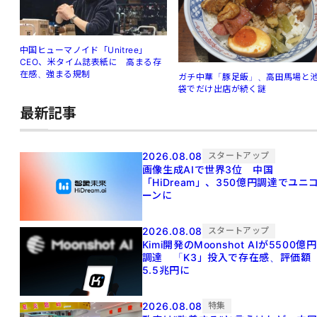
中国ヒューマノイド「Unitree」
CEO、米タイム誌表紙に 高まる存
在感、強まる規制
ガチ中華「豚足飯」、高田馬場と
袋でだけ出店が続く謎
最新記事
2026.08.08
スタートアップ
画像生成AIで世界3位 中国
「HiDream」、350億円調達でユニ
ーンに
2026.08.08
スタートアップ
Kimi開発のMoonshot AIが5500億円
調達 「K3」投入で存在感、評価額
5.5兆円に
2026.08.08
特集