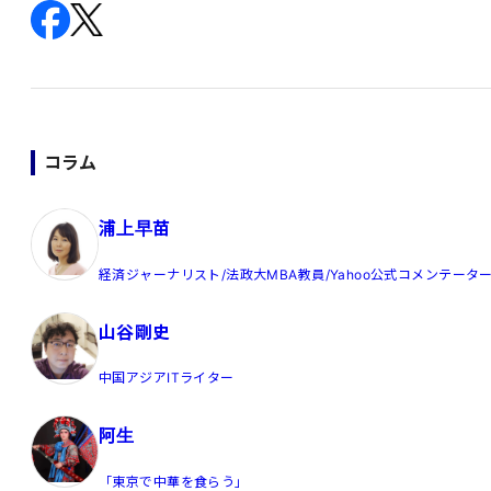
コラム
浦上早苗
経済ジャーナリスト/法政大MBA教員/Yahoo公式コメンテータ
山谷剛史
中国アジアITライター
阿生
「東京で中華を食らう」