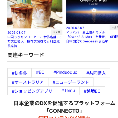
大企
2026.08.07
アリババ、最上位AIモデル
大企業
2026.08.07
「Qwen3.8-Max」を発表。16日
中国ラッキンコーヒー、世界店舗3.6
自律開発でDeepseekら追撃
万店に拡大 既存店減収でも利益成
長維持
関連キーワード
#EC
#Pinduoduo
#拼多多
#共同購入
#オーストラリア
#ニュージーランド
#Temu
#ショッピングアプリ
#越境EC
日本企業のDXを促進するプラットフォーム
「CONNECTO」