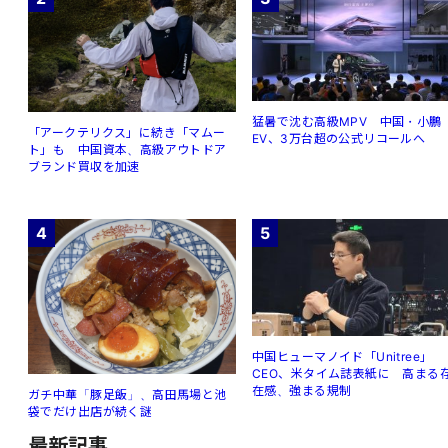
猛暑で沈む高級MPV 中国・小鵬
「アークテリクス」に続き「マムー
EV、3万台超の公式リコールへ
ト」も 中国資本、高級アウトドア
ブランド買収を加速
4
5
中国ヒューマノイド「Unitree」
CEO、米タイム誌表紙に 高まる
在感、強まる規制
ガチ中華「豚足飯」、高田馬場と池
袋でだけ出店が続く謎
最新記事