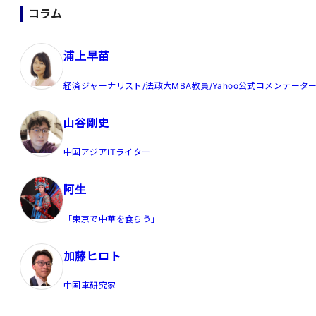
コラム
浦上早苗
経済ジャーナリスト/法政大MBA教員/Yahoo公式コメンテータ
山谷剛史
中国アジアITライター
阿生
「東京で中華を食らう」
加藤ヒロト
中国車研究家