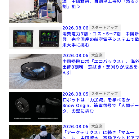
達 中国新興、自動車工場の「残る3
割」狙う
2026.08.06
スタートアップ
消費電力3割・コスト5〜7割 中国
興、完全国産の航空電子システムで
米大手に挑む
2026.08.05
大企業
中国掃除ロボ「エコバックス」、海
出荷8割増 窓拭き・芝刈りが成長を
ん引
2026.08.05
スタートアップ
ロボットは「力加減」を学べるか
Snow Origin、筋電信号で「人間デ
タ」の壁に挑む
2026.08.05
大企業
「アークテリクス」に続き「マムー
ト」も 中国資本、高級アウトドア