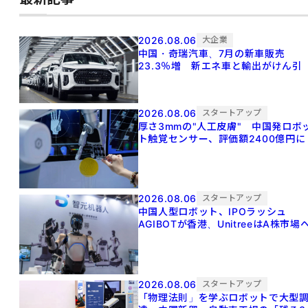
2026.08.06
大企業
中国・奇瑞汽車、7月の新車販売
23.3％増 新エネ車と輸出がけん引
2026.08.06
スタートアップ
厚さ3mmの"人工皮膚" 中国発ロボ
ト触覚センサー、評価額2400億円に
2026.08.06
スタートアップ
中国人型ロボット、IPOラッシュ
AGIBOTが香港、UnitreeはA株市場
2026.08.06
スタートアップ
「物理法則」を学ぶロボットで大型