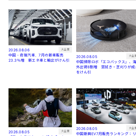
大企業
2026.08.06
中国・奇瑞汽車、7月の新車販売
大企
2026.08.05
23.3％増 新エネ車と輸出がけん引
中国掃除ロボ「エコバックス」、
外出荷8割増 窓拭き・芝刈りが成
をけん引
大企
2026.08.05
大企業
2026.08.05
中国新興EV7月販売ランキング：