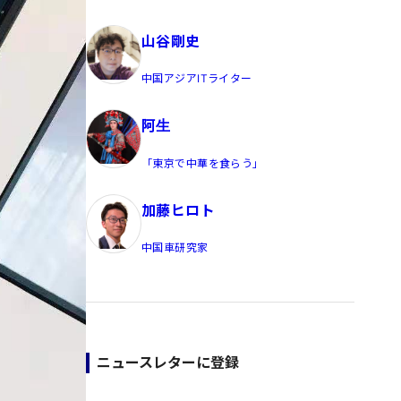
員/Yahoo公式コメンテーター
山谷剛史
中国アジアITライター
阿生
「東京で中華を食らう」
加藤ヒロト
中国車研究家
ニュースレターに登録