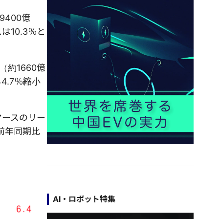
400億
10.3％と
約1660億
4.7％縮小
マースのリー
前年同期比
AI・ロボット特集