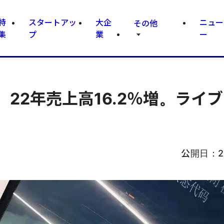
特
スタートアッ
大企
ニュー
その他
集
プ
業
ー
22年売上高16.2％増。ライ
公開日：
2