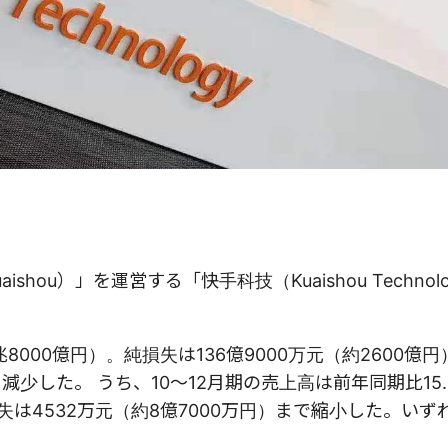
ou）」を運営する「快手科技（Kuaishou Technol
兆8000億円）。純損失は136億9000万元（約2600億
に減少した。 うち、10〜12月期の売上高は前年同期比15
損失は4532万元（約8億7000万円）まで縮小した。い