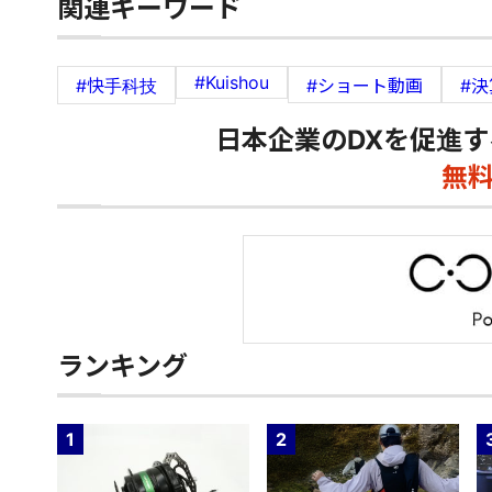
関連キーワード
#Kuishou
#快手科技
#ショート動画
#決
日本企業のDXを促進す
無
ランキング
1
2