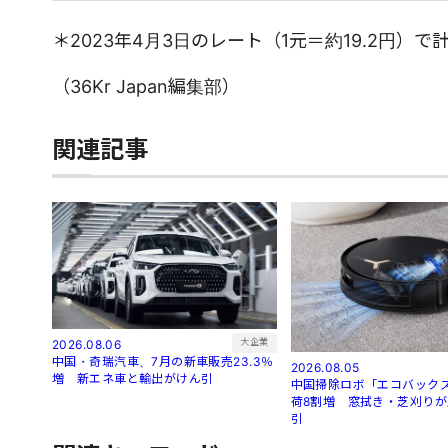
＊2023年4月3日のレート（1元＝約19.2円）
（36Kr Japan編集部）
関連記事
大企業
2026.08.06
中国・奇瑞汽車、7月の新車販売23.3％
2026.08.05
増 新エネ車と輸出がけん引
中国掃除ロボ「エコバック
荷8割増 窓拭き・芝刈り
引