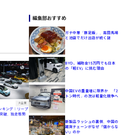
編集部おすすめ
ガチ中華「豚足飯」、高田馬場
と池袋でだけ出店が続く謎
BYD、補助金15万円でも日本
の「軽EV」に挑む理由
中国EVの重量増に限界か 「2
トン時代」の次は軽量化競争へ
大企業
ランキング：リープ
台突破、独走態勢
新製品ラッシュの裏側、中国の
雑貨チェーンがなぜ「儲からな
い」のか