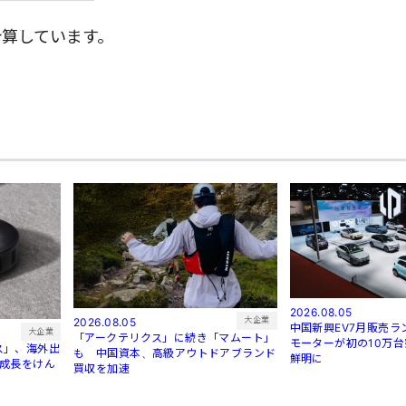
で計算しています。
2026.08.05
大企業
2026.08.05
中国新興EV7月販売
大企業
「アークテリクス」に続き「マムート」
モーターが初の10万
ス」、海外出
も 中国資本、高級アウトドアブランド
鮮明に
が成長をけん
買収を加速