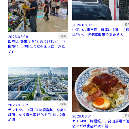
特
2026.08.03
中国中古車市場、新車に肉薄 主
はEVへ 残価率改善で需要拡大
特集
2026.08.08
政府は"改善する"と言うけれど 中
国旅行、現場はまだ外国人に「冷た
い」
特集
2026.08.02
テマセク、中国「AI×製造業」を高く
評価 AI投資比率15％を目指し投資
特
2026.08.01
加速
ガチ中華「豚足飯」、高田馬場と
袋でだけ出店が続く謎