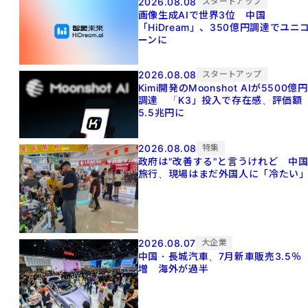
2026.08.08
スタートアップ
画像生成AIで世界3位 中国
「HiDream」、350億円調達でユニ
ーンに
2026.08.08
スタートアップ
Kimi開発のMoonshot AIが5500億円
調達 「K3」投入で存在感、評価額
5.5兆円に
2026.08.08
特集
政府は"改善する"と言うけれど 中
旅行、現場はまだ外国人に「冷たい
2026.08.07
大企業
中国・長城汽車、7月新車販売3.5％
増 海外が過半