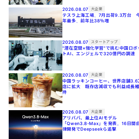
2026.08.07
大企業
テスラ上海工場、7月出荷9.3万台 
年最多、前年比38％増
2026.08.07
スタートアップ
"潜在空間×強化学習"で挑む中国ロボ
トAI、エンジェルで320億円の調達
2026.08.07
大企業
中国ラッキンコーヒー、世界店舗3.6
店に拡大 既存店減収でも利益成長
持
2026.08.07
大企業
アリババ、最上位AIモデル
「Qwen3.8-Max」を発表。16日間
律開発でDeepseekら追撃