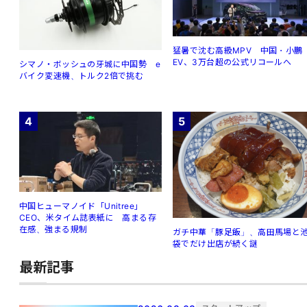
猛暑で沈む高級MPV 中国・小鵬
EV、3万台超の公式リコールへ
シマノ・ボッシュの牙城に中国勢 e
バイク変速機、トルク2倍で挑む
4
5
中国ヒューマノイド「Unitree」
CEO、米タイム誌表紙に 高まる存
在感、強まる規制
ガチ中華「豚足飯」、高田馬場と
袋でだけ出店が続く謎
最新記事