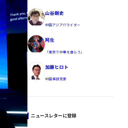
員/Yahoo公式コメンテーター
山谷剛史
中国アジアITライター
阿生
「東京で中華を食らう」
加藤ヒロト
中国車研究家
ニュースレターに登録