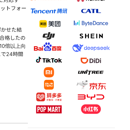
に対応す
ラットフォー
解かせた結
に合格したの
10倍以上向
で24時間