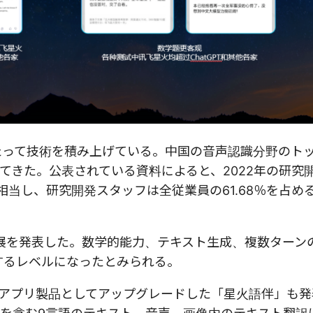
にわたって技術を積み上げている。中国の音声認識分野のト
きた。公表されている資料によると、2022年の研究開
に相当し、研究開発スタッフは全従業員の61.68％を占める
進展を発表した。数学的能力、テキスト生成、複数ターン
薄するレベルになったとみられる。
をアプリ製品としてアップグレードした「星火語伴」も