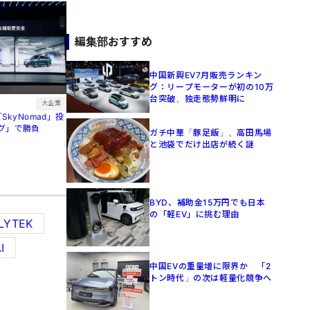
編集部おすすめ
中国新興EV7月販売ランキン
グ：リープモーターが初の10万
台突破、独走態勢鮮明に
大企業
SkyNomad」投
グ」で勝負
ガチ中華「豚足飯」、高田馬場
と池袋でだけ出店が続く謎
BYD、補助金15万円でも日本
の「軽EV」に挑む理由
FLYTEK
I
中国EVの重量増に限界か 「2
トン時代」の次は軽量化競争へ