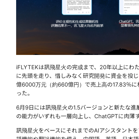
iFLYTEKは訊飛星火の完成まで、20年以上
に先頭を走り、惜しみなく研究開発に資金を投じて
億6000万元（約660億円）で売上高の17.83％
った。
6月9日には訊飛星火の1.5バージョンと新たな
の能力がいずれも一層向上し、ChatGPTに肉
訊飛星火をベースにそれまでのAIアシスタント