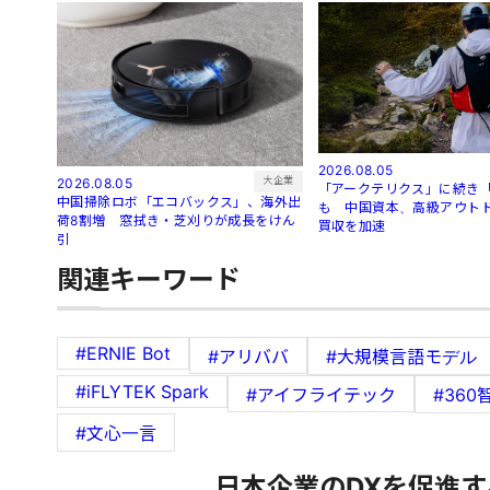
2026.08.05
大企業
2026.08.05
「アークテリクス」に続き
中国掃除ロボ「エコバックス」、海外出
も 中国資本、高級アウト
荷8割増 窓拭き・芝刈りが成長をけん
買収を加速
引
関連キーワード
#ERNIE Bot
#アリババ
#大規模言語モデル
#iFLYTEK Spark
#アイフライテック
#360
#文心一言
日本企業のDXを促進す