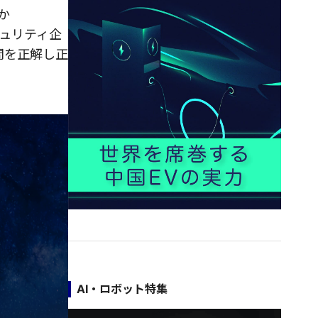
か
セキュリティ企
5問を正解し正
AI・ロボット特集