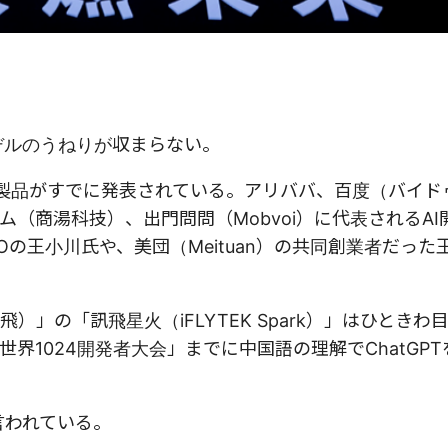
モデルのうねりが収まらない。
製品がすでに発表されている。アリババ、百度（バイド
ム（商湯科技）、出門問問（Mobvoi）に代表されるAI
Oの王小川氏や、美団（Meituan）の共同創業者だった
飛）」の「訊飛星火（iFLYTEK Spark）」はひときわ
界1024開発者大会」までに中国語の理解でChatGP
言われている。