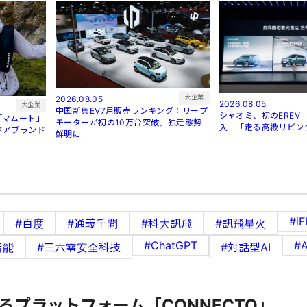
大企業
2026.08.05
2026.08.05
大企業
中国新興EV7月販売ランキング：リープ
シャオミ、初のEREV「
「マムート」
モーターが初の10万台突破、独走態勢
入 「走る高級リビン
ドアブランド
鮮明に
#i
#百度
#通義千問
#科大訊飛
#訊飛星火
#ChatGPT
#A
智能
#三六零安全科技
#対話型AI
るプラットフォーム「CONNECTO」