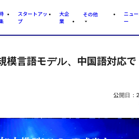
特
スタートアッ
大企
ニュー
その他
集
プ
業
ー
の大規模言語モデル、中国語対応で
公開日：