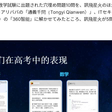
数学試験に出題された穴埋め問題10問を、訊飛星火のほ
、アリババの「通義千問（Tongyi Qianwen）」、IT
nology）の「360智能」に解かせてみたところ、訊飛星火が