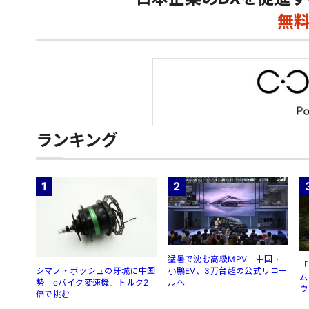
無
ランキング
1
2
猛暑で沈む高級MPV 中国・
「
シマノ・ボッシュの牙城に中国
小鵬EV、3万台超の公式リコー
ム
勢 eバイク変速機、トルク2
ルへ
ウ
倍で挑む