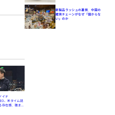
新製品ラッシュの裏側、中国の
雑貨チェーンがなぜ「儲からな
い」のか
ノイド
」CEO、米タイム誌
る存在感、強まる