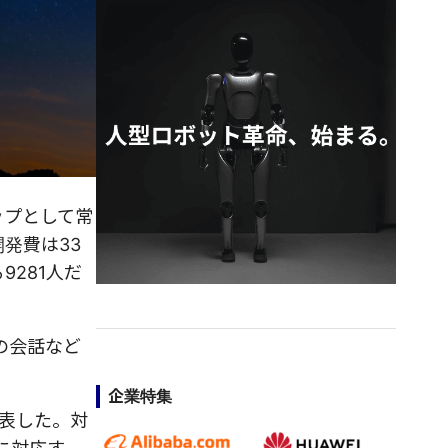
ップとして常
発費は33
9281人だ
の会話など
企業特集
発表した。対