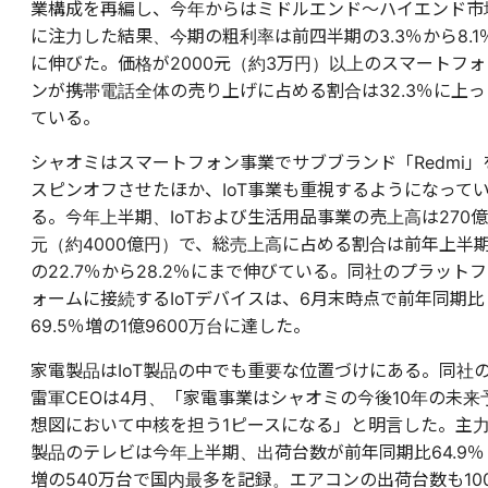
業構成を再編し、今年からはミドルエンド～ハイエンド市
に注力した結果、今期の粗利率は前四半期の3.3％から8.1
に伸びた。価格が2000元（約3万円）以上のスマートフォ
ンが携帯電話全体の売り上げに占める割合は32.3％に上っ
ている。
シャオミはスマートフォン事業でサブブランド「Redmi」
スピンオフさせたほか、IoT事業も重視するようになって
る。今年上半期、IoTおよび生活用品事業の売上高は270億
元（約4000億円）で、総売上高に占める割合は前年上半
の22.7％から28.2％にまで伸びている。同社のプラットフ
ォームに接続するIoTデバイスは、6月末時点で前年同期比
69.5％増の1億9600万台に達した。
家電製品はIoT製品の中でも重要な位置づけにある。同社
雷軍CEOは4月、「家電事業はシャオミの今後10年の未来
想図において中核を担う1ピースになる」と明言した。主
製品のテレビは今年上半期、出荷台数が前年同期比64.9％
増の540万台で国内最多を記録。エアコンの出荷台数も10