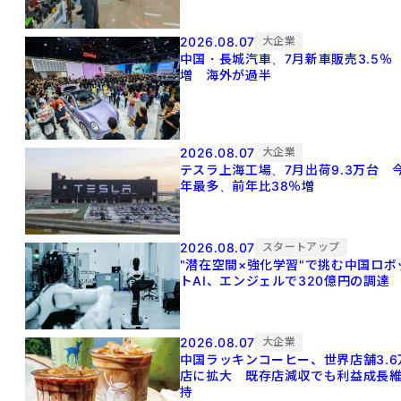
2026.08.07
大企業
中国・長城汽車、7月新車販売3.5％
増 海外が過半
2026.08.07
大企業
テスラ上海工場、7月出荷9.3万台 
年最多、前年比38％増
2026.08.07
スタートアップ
"潜在空間×強化学習"で挑む中国ロボ
トAI、エンジェルで320億円の調達
2026.08.07
大企業
中国ラッキンコーヒー、世界店舗3.6
店に拡大 既存店減収でも利益成長
持