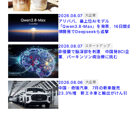
2026.08.07
大企業
アリババ、最上位AIモデル
「Qwen3.8-Max」を発表。16日間
律開発でDeepseekら追撃
2026.08.07
スタートアップ
非侵襲で脳深部を刺激 中国発BCI企
業、パーキンソン病治療に挑む
2026.08.06
大企業
中国・奇瑞汽車、7月の新車販売
23.3％増 新エネ車と輸出がけん引