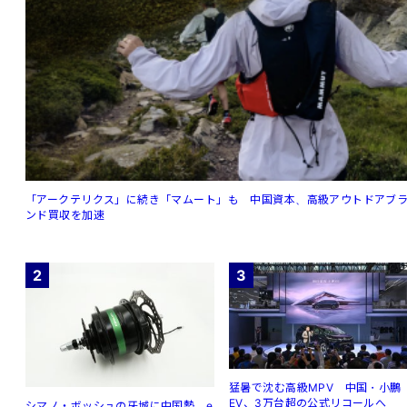
「アークテリクス」に続き「マムート」も 中国資本、高級アウトドアブ
ンド買収を加速
2
3
猛暑で沈む高級MPV 中国・小鵬
EV、3万台超の公式リコールへ
シマノ・ボッシュの牙城に中国勢 e