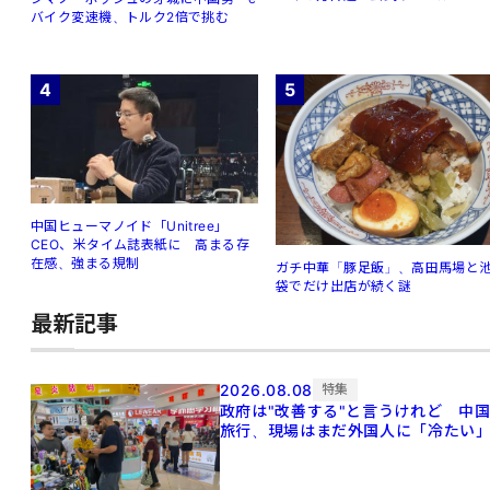
バイク変速機、トルク2倍で挑む
4
5
中国ヒューマノイド「Unitree」
CEO、米タイム誌表紙に 高まる存
在感、強まる規制
ガチ中華「豚足飯」、高田馬場と
袋でだけ出店が続く謎
最新記事
2026.08.08
特集
政府は"改善する"と言うけれど 中
旅行、現場はまだ外国人に「冷たい