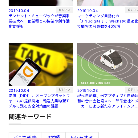
ビジネス
ビジネ
2019.10.04
2019.10.04
テンセント・ミュージックが音楽事
マーケティング自動化の
業拡大へ 他業種との協業や創作活
「JINGdigital」、Wechatの最適
動支援も
で顧客の会員数を40%増
ビジネス
ビジネ
2019.10.04
2019.10.03
滴滴（DiDi）、オープンプラットフ
現代自動車、米アプティブと自動
ォームの提供開始 輸送力集約型モ
転の合弁会社設立へ 部品会社と
デルに残る安全対策面の課題
ーカーによる新たなアライアンス
生
関連キーワード
#決算報告
#業績
#シャオミ