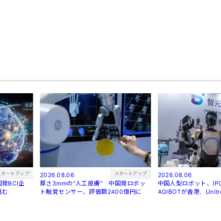
スタートアップ
スタートアップ
2026.08.06
2026.08.06
発BCI企
厚さ3mmの"人工皮膚" 中国発ロボッ
中国人型ロボット、I
挑む
ト触覚センサー、評価額2400億円に
AGIBOTが香港、Uni