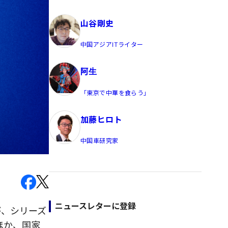
員/Yahoo公式コメンテーター
山谷剛史
中国アジアITライター
阿生
「東京で中華を食らう」
加藤ヒロト
中国車研究家
ニュースレターに登録
」が、シリーズ
たほか、国家