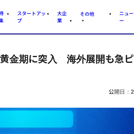
特
スタートアッ
大企
ニュー
その他
集
プ
業
ー
、黄金期に突入 海外展開も急
公開日：
2