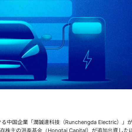
企業「潤誠達科技（Runchengda Electric）
株主の洪泰基金（Hongtai Capital）が追加出資し