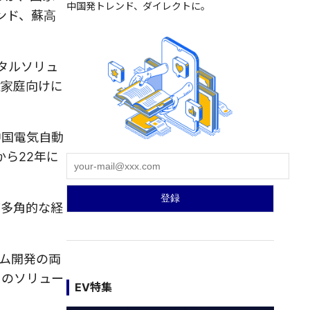
中国発トレンド、ダイレクトに。
ブファンド、蘇高
タルソリュ
般家庭向けに
中国電気自動
から22年に
ど多角的な経
ム開発の両
ドのソリュー
EV特集