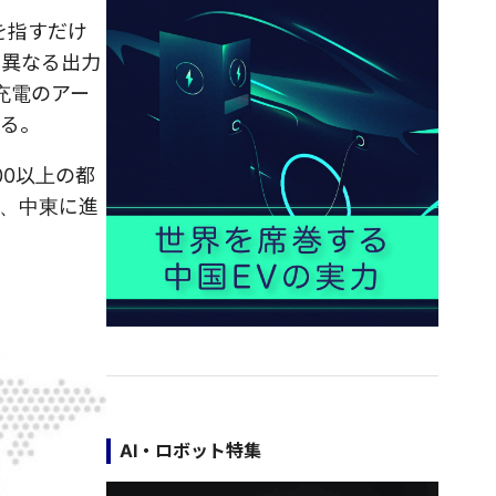
を指すだけ
、異なる出力
充電のアー
いる。
00以上の都
、中東に進
AI・ロボット特集