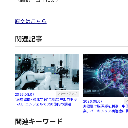
原文はこちら
関連記事
スタートアップ
2026.08.07
"潜在空間×強化学習"で挑む中国ロボッ
2026.08.07
トAI、エンジェルで320億円の調達
非侵襲で脳深部を刺激 中国
業、パーキンソン病治療に
関連キーワード