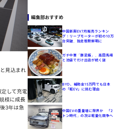
編集部おすすめ
中国新興EV7月販売ランキン
グ：リープモーターが初の10万
台突破、独走態勢鮮明に
ガチ中華「豚足飯」、高田馬場
と池袋でだけ出店が続く謎
ると見込まれ
BYD、補助金15万円でも日本
の「軽EV」に挑む理由
策定して充電
）規模に成長
後3年は急
中国EVの重量増に限界か 「2
トン時代」の次は軽量化競争へ